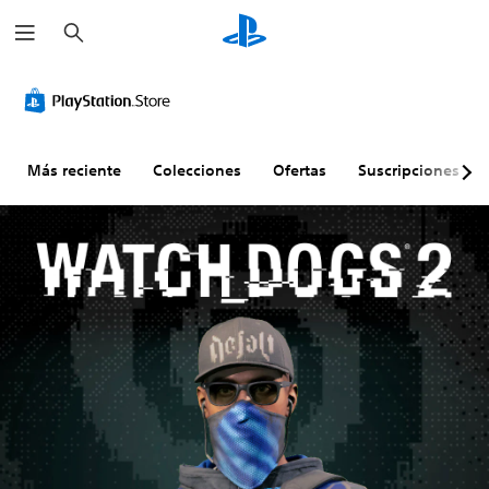
B
u
s
c
a
r
Más reciente
Colecciones
Ofertas
Suscripciones