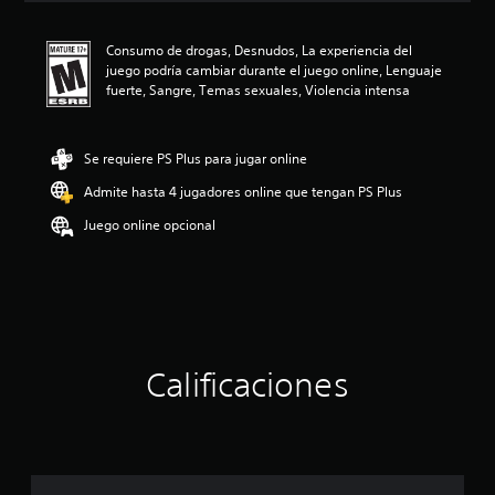
c
i
Consumo de drogas, Desnudos, La experiencia del
ó
juego podría cambiar durante el juego online, Lenguaje
n
fuerte, Sangre, Temas sexuales, Violencia intensa
p
r
o
m
Se requiere PS Plus para jugar online
e
Admite hasta 4 jugadores online que tengan PS Plus
d
i
Juego online opcional
o
:
4
.
7
8
e
s
Calificaciones
t
r
e
l
l
a