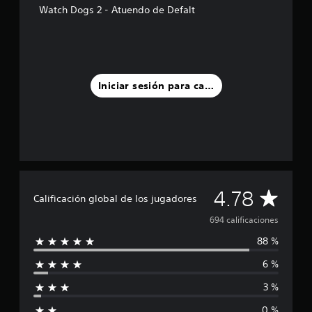
Watch Dogs 2 - Atuendo de Defalt
s
d
e
c
i
n
c
Iniciar sesión para calificar
o
e
s
t
r
e
l
l
C
4.78
a
Calificación global de los jugadores
s
a
694 calificaciones
e
n
88 %
l
u
n
6 %
i
t
o
3 %
f
t
0 %
a