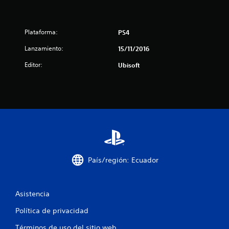
e
l
Plataforma:
PS4
l
Lanzamiento:
15/11/2016
a
Editor:
Ubisoft
s
d
e
c
i
País/región: Ecuador
n
c
Asistencia
o
Política de privacidad
Términos de uso del sitio web