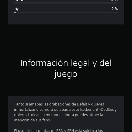
i
l
2 %
d
c
e
6
a
9
4
c
c
a
i
l
i
f
ó
Información legal y del
i
c
n
juego
a
c
p
i
o
r
n
e
o
Tanto si amabas las grabaciones de Defalt y quieres
s
inmortalizarlo como si odiabas a este hacker anti-DedSec y
m
quieres trolear su memoria, ahora puedes atraer la
atención de sus fans.
e
El uso de las cuentas de PSN y SEN está sujeto a los