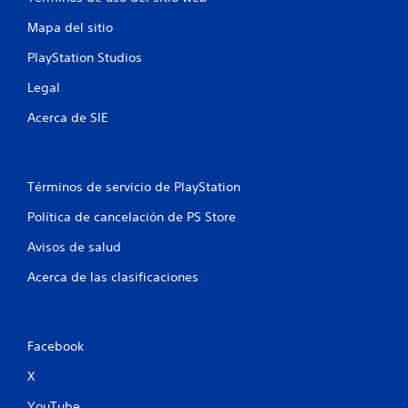
e
Mapa del sitio
s
PlayStation Studios
t
Legal
r
Acerca de SIE
e
l
Términos de servicio de PlayStation
l
Política de cancelación de PS Store
a
Avisos de salud
s
Acerca de las clasificaciones
e
n
Facebook
u
X
YouTube