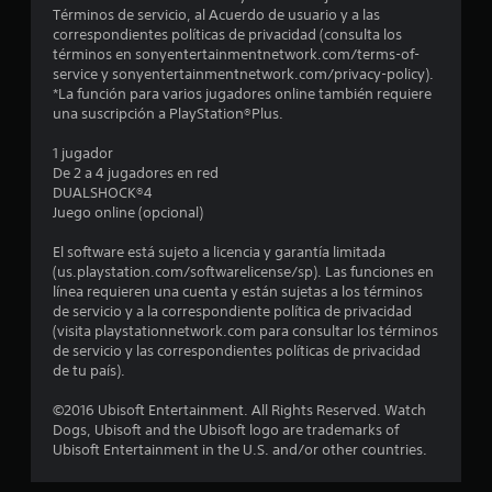
d
Términos de servicio, al Acuerdo de usuario y a las
correspondientes políticas de privacidad (consulta los
i
términos en sonyentertainmentnetwork.com/terms-of-
service y sonyentertainmentnetwork.com/privacy-policy).
o
*La función para varios jugadores online también requiere
una suscripción a PlayStation®Plus.
:
1 jugador
4
De 2 a 4 jugadores en red
DUALSHOCK®4
.
Juego online (opcional)
7
El software está sujeto a licencia y garantía limitada
(us.playstation.com/softwarelicense/sp). Las funciones en
línea requieren una cuenta y están sujetas a los términos
8
de servicio y a la correspondiente política de privacidad
(visita playstationnetwork.com para consultar los términos
e
de servicio y las correspondientes políticas de privacidad
de tu país).
s
©2016 Ubisoft Entertainment. All Rights Reserved. Watch
t
Dogs, Ubisoft and the Ubisoft logo are trademarks of
Ubisoft Entertainment in the U.S. and/or other countries.
r