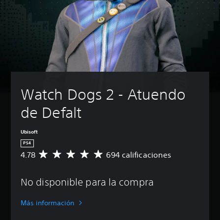
Watch Dogs 2 - Atuendo 
de Defalt
Ubisoft
PS4
4.78
694 calificaciones
C
a
l
No disponible para la compra
i
f
i
Más información
c
a