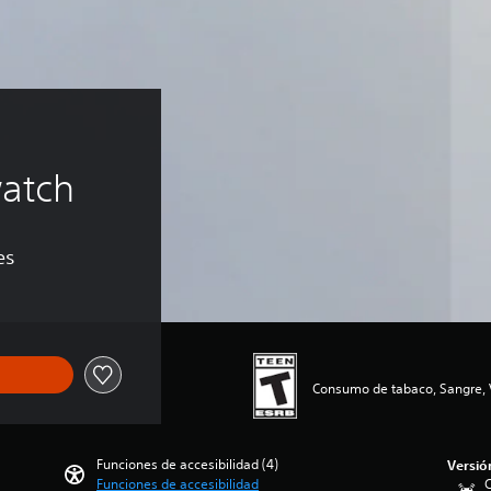
atch
es
Consumo de tabaco, Sangre, 
Funciones de accesibilidad (4)
Versió
Funciones de accesibilidad
C