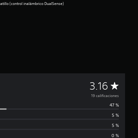
atillo (control inalámbrico DualSense)
C
3.16
a
19 calificaciones
47 %
l
5 %
i
5 %
f
0 %