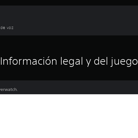
 de voz
Información legal y del juego
erwatch.
l juego para personalizar a los héroes con las monedas de Overwat
ién pueden utilizarlas para desbloquear niveles y acceder al insta