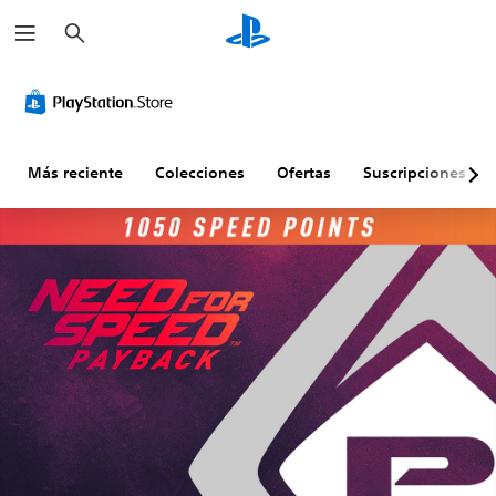
B
u
s
c
a
r
Más reciente
Colecciones
Ofertas
Suscripciones