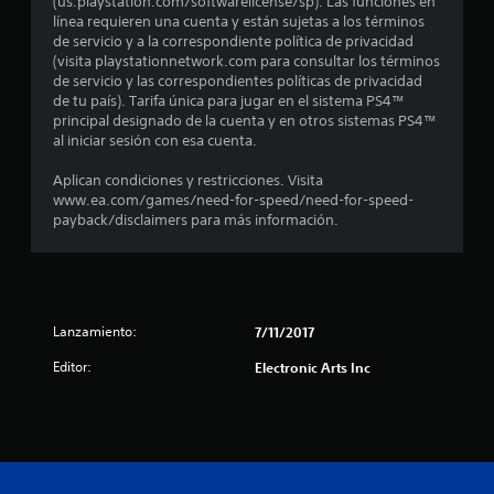
(us.playstation.com/softwarelicense/sp). Las funciones en
t
línea requieren una cuenta y están sujetas a los términos
de servicio y a la correspondiente política de privacidad
r
(visita playstationnetwork.com para consultar los términos
de servicio y las correspondientes políticas de privacidad
e
de tu país). Tarifa única para jugar en el sistema PS4™
principal designado de la cuenta y en otros sistemas PS4™
l
al iniciar sesión con esa cuenta.
l
Aplican condiciones y restricciones. Visita
www.ea.com/games/need-for-speed/need-for-speed-
a
payback/disclaimers para más información.
s
d
Lanzamiento:
e
7/11/2017
Editor:
Electronic Arts Inc
c
i
n