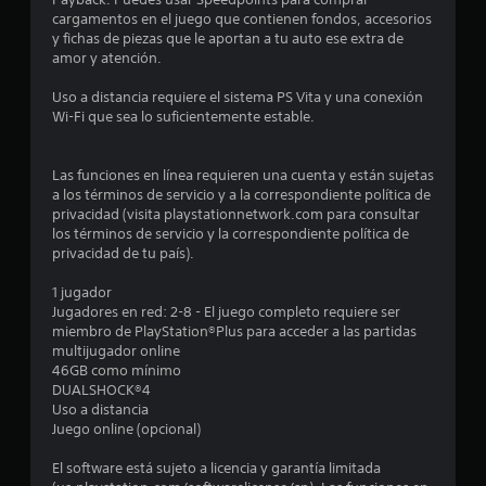
m
cargamentos en el juego que contienen fondos, accesorios
y fichas de piezas que le aportan a tu auto ese extra de
e
amor y atención.
d
Uso a distancia requiere el sistema PS Vita y una conexión
Wi-Fi que sea lo suficientemente estable.
i
o
Las funciones en línea requieren una cuenta y están sujetas
a los términos de servicio y a la correspondiente política de
:
privacidad (visita playstationnetwork.com para consultar
los términos de servicio y la correspondiente política de
2
privacidad de tu país).
.
1 jugador
Jugadores en red: 2-8 - El juego completo requiere ser
6
miembro de PlayStation®Plus para acceder a las partidas
multijugador online
46GB como mínimo
7
DUALSHOCK®4
Uso a distancia
e
Juego online (opcional)
s
El software está sujeto a licencia y garantía limitada