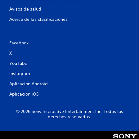
n
Avisos de salud
u
Acerca de las clasificaciones
n
t
Facebook
o
X
t
YouTube
a
Instagram
l
Aplicación Android
d
Aplicación iOS
e
© 2026 Sony Interactive Entertainment Inc. Todos los
3
derechos reservados.
c