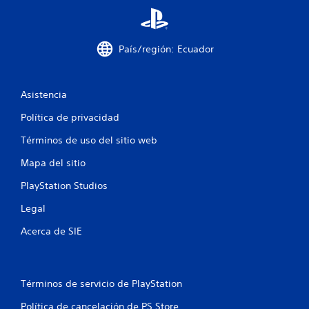
c
o
País/región: Ecuador
e
s
Asistencia
t
Política de privacidad
r
Términos de uso del sitio web
e
Mapa del sitio
l
PlayStation Studios
l
Legal
a
Acerca de SIE
s
e
Términos de servicio de PlayStation
Política de cancelación de PS Store