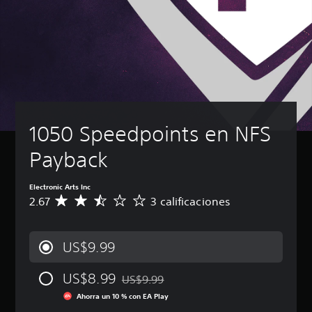
1050 Speedpoints en NFS 
Payback
Electronic Arts Inc
2.67
3 calificaciones
C
a
l
i
US$9.99
f
i
US$8.99
c
US$9.99
Rebajado del precio original de US$9.99
a
Ahorra un 10 % con EA Play
c