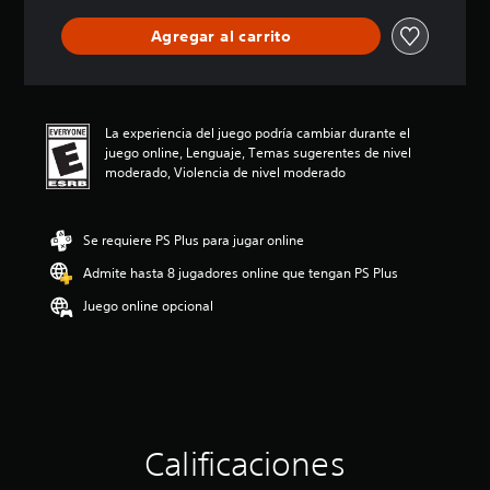
i
ó
Agregar al carrito
n
p
r
o
m
La experiencia del juego podría cambiar durante el
e
juego online, Lenguaje, Temas sugerentes de nivel
d
moderado, Violencia de nivel moderado
i
o
:
Se requiere PS Plus para jugar online
2
.
Admite hasta 8 jugadores online que tengan PS Plus
6
7
Juego online opcional
e
s
t
r
e
l
l
Calificaciones
a
s