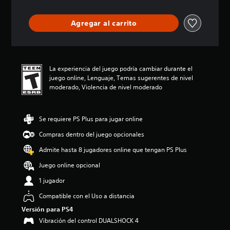
i
ó
Agregar al carrito
n
p
r
o
m
La experiencia del juego podría cambiar durante el
e
juego online, Lenguaje, Temas sugerentes de nivel
d
moderado, Violencia de nivel moderado
i
o
:
Se requiere PS Plus para jugar online
4
.
Compras dentro del juego opcionales
4
3
Admite hasta 8 jugadores online que tengan PS Plus
e
Juego online opcional
s
t
1 jugador
r
e
Compatible con el Uso a distancia
l
Versión para PS4
l
Vibración del control DUALSHOCK 4
a
s