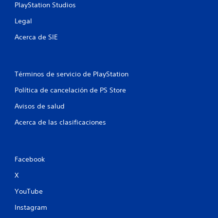
e
PlayStation Studios
s
Legal
t
Acerca de SIE
r
e
Términos de servicio de PlayStation
l
Política de cancelación de PS Store
Avisos de salud
l
Acerca de las clasificaciones
a
s
Facebook
e
X
n
YouTube
u
Instagram