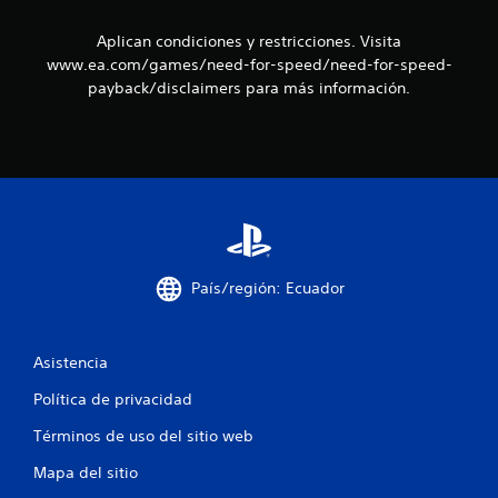
e
Aplican condiciones y restricciones. Visita
l
www.ea.com/games/need-for-speed/need-for-speed-
l
payback/disclaimers para más información.
a
s
d
e
País/región: Ecuador
c
i
Asistencia
n
Política de privacidad
c
Términos de uso del sitio web
o
Mapa del sitio