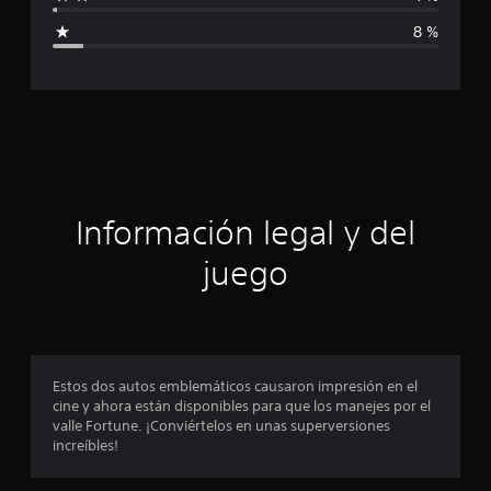
i
8 %
c
a
c
i
ó
Información legal y del
n
juego
p
r
o
Estos dos autos emblemáticos causaron impresión en el
cine y ahora están disponibles para que los manejes por el
m
valle Fortune. ¡Conviértelos en unas superversiones
increíbles!
e