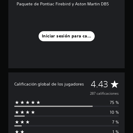
l
Paquete de Pontiac Firebird y Aston Martin DB5
d
e
2
8
7
c
Iniciar sesión para calificar
a
l
i
f
i
c
a
c
i
C
4.43
Calificación global de los jugadores
o
n
a
287 calificaciones
e
s
75 %
l
10 %
i
7 %
f
1 %