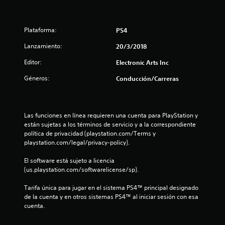
d
i
Plataforma:
PS4
o
Lanzamiento:
20/3/2018
:
Editor:
Electronic Arts Inc
4
Géneros:
Conducción/Carreras
.
4
Las funciones en línea requieren una cuenta para PlayStation y 
están sujetas a los términos de servicio y a la correspondiente 
3
política de privacidad (playstation.com/Terms y 
playstation.com/legal/privacy-policy).
e
El software está sujeto a licencia 
(us.playstation.com/softwarelicense/sp).
s
Tarifa única para jugar en el sistema PS4™ principal designado 
t
de la cuenta y en otros sistemas PS4™ al iniciar sesión con esa 
cuenta.
r