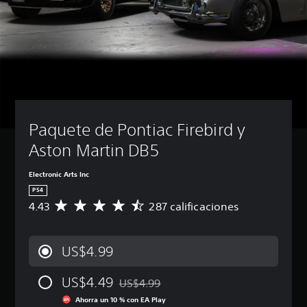
Paquete de Pontiac Firebird y 
Aston Martin DB5
Electronic Arts Inc
PS4
4.43
287 calificaciones
C
a
l
i
US$4.99
f
i
US$4.49
c
US$4.99
Rebajado del precio original de US$4.99
a
Ahorra un 10 % con EA Play
c