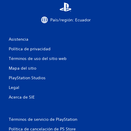
a
y
r
s
t
t
País/región: Ecuador
e
i
m
c
á
k
s
s
Asistencia
f
.
á
Política de privacidad
c
I
i
Términos de uso del sitio web
n
l
v
m
Mapa del sitio
e
e
PlayStation Studios
n
r
t
s
Legal
e
i
c
ó
Acerca de SIE
o
n
n
d
o
e
t
Términos de servicio de PlayStation
j
r
o
o
Política de cancelación de PS Store
s