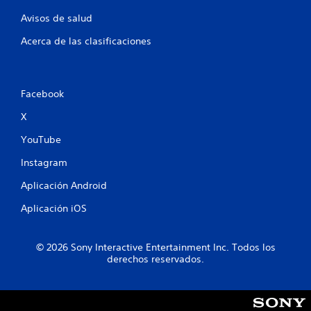
y
j
s
Avisos de salud
u
t
g
Acerca de las clasificaciones
i
a
c
d
k
o
a
r
Facebook
j
e
s
u
X
.
s
YouTube
t
a
C
Instagram
b
o
l
m
Aplicación Android
e
u
Aplicación iOS
(
n
a
i
v
c
© 2026 Sony Interactive Entertainment Inc. Todos los
a
a
derechos reservados.
n
c
z
i
a
ó
d
n