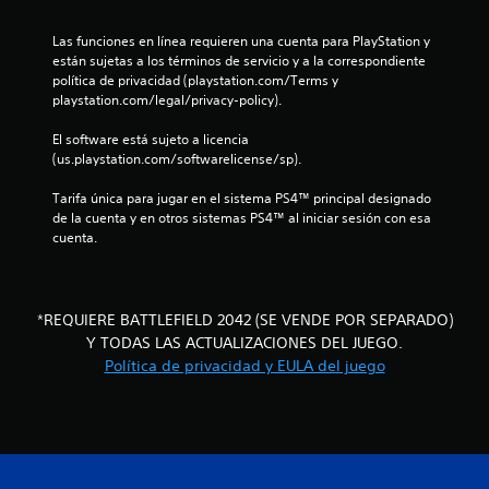
o
o
s
n
Las funciones en línea requieren una cuenta para PlayStation y 
p
e
están sujetas a los términos de servicio y a la correspondiente 
r
s
política de privacidad (playstation.com/Terms y 
e
d
playstation.com/legal/privacy-policy).
d
e
e
s
El software está sujeto a licencia 
f
e
(us.playstation.com/softwarelicense/sp).
i
n
n
s
Tarifa única para jugar en el sistema PS4™ principal designado 
i
i
de la cuenta y en otros sistemas PS4™ al iniciar sesión con esa 
d
b
cuenta.
o
i
s
l
p
i
a
d
*REQUIERE BATTLEFIELD 2042 (SE VENDE POR SEPARADO)
r
a
Y TODAS LAS ACTUALIZACIONES DEL JUEGO.
a
d
Política de privacidad y EULA del juego
c
d
o
e
m
l
u
o
n
s
i
j
c
o