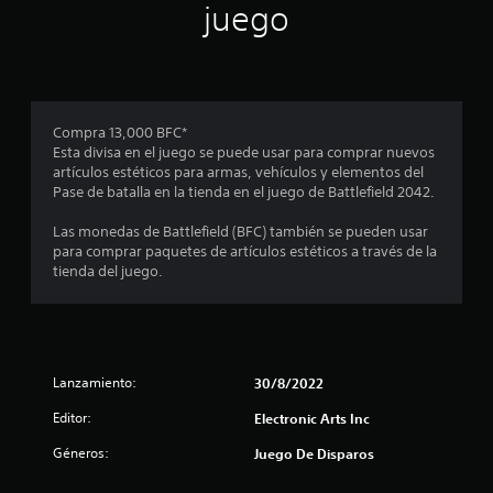
juego
c
i
i
c
b
a
i
)
r
p
S
a
Compra 13,000 BFC*
e
l
Esta divisa en el juego se puede usar para comprar nuevos
o
a
artículos estéticos para armas, vehículos y elementos del
f
b
Pase de batalla en la tienda en el juego de Battlefield 2042.
r
r
e
a
Las monedas de Battlefield (BFC) también se pueden usar
c
s
para comprar paquetes de artículos estéticos a través de la
e
,
tienda del juego.
n
f
a
r
l
a
g
s
u
e
n
Lanzamiento:
30/8/2022
s
a
o
s
Editor:
Electronic Arts Inc
i
o
c
p
Géneros:
Juego De Disparos
o
c
n
i