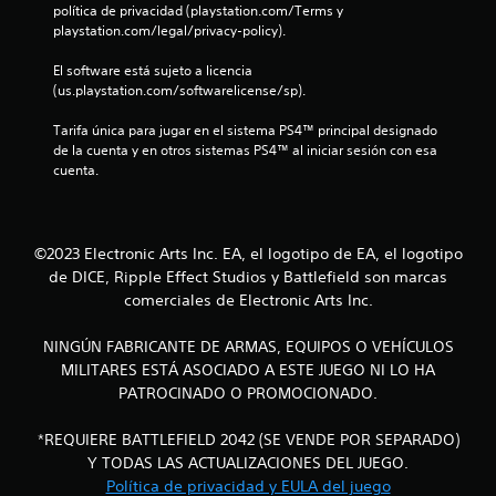
política de privacidad (playstation.com/Terms y 
a
y
2
playstation.com/legal/privacy-policy).
r
s
t
t
9
El software está sujeto a licencia 
e
i
(us.playstation.com/softwarelicense/sp).
m
c
3
á
k
Tarifa única para jugar en el sistema PS4™ principal designado 
s
s
c
de la cuenta y en otros sistemas PS4™ al iniciar sesión con esa 
f
.
cuenta.
á
a
c
I
i
l
n
l
©2023 Electronic Arts Inc. EA, el logotipo de EA, el logotipo
v
m
i
e
de DICE, Ripple Effect Studios y Battlefield son marcas
e
n
r
comerciales de Electronic Arts Inc.
f
t
s
e
i
NINGÚN FABRICANTE DE ARMAS, EQUIPOS O VEHÍCULOS
i
c
ó
MILITARES ESTÁ ASOCIADO A ESTE JUEGO NI LO HA
o
n
PATROCINADO O PROMOCIONADO.
c
n
d
o
e
a
t
*REQUIERE BATTLEFIELD 2042 (SE VENDE POR SEPARADO)
j
r
Y TODAS LAS ACTUALIZACIONES DEL JUEGO.
o
c
o
Política de privacidad y EULA del juego
s