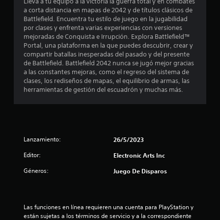
Lleva a tu equipo a la victoria la guerra total y en combates
o
o
a corta distancia en mapas de 2042 y de títulos clásicos de
s
s
n
Battlefield. Encuentra tu estilo de juego en la jugabilidad
p
e
por clases y enfrenta varias experiencias con versiones
e
r
s
mejoradas de Conquista e Irrupción. Explora Battlefield™
e
d
Portal, una plataforma en la que puedes descubrir, crear y
n
d
e
compartir batallas inesperadas del pasado y del presente
e
s
de Battlefield. Battlefield 2042 nunca se jugó mejor gracias
u
f
e
a las constantes mejoras, como el regreso del sistema de
i
n
clases, los rediseños de mapas, el equilibrio de armas, las
n
n
s
herramientas de gestión del escuadrón y muchas más.
i
i
d
t
b
o
i
s
o
l
p
i
a
Lanzamiento:
26/5/2023
d
t
r
a
Editor:
Electronic Arts Inc
a
d
a
c
d
Géneros:
Juego De Disparos
o
e
l
m
l
u
o
d
n
s
Las funciones en línea requieren una cuenta para PlayStation y 
i
j
e
están sujetas a los términos de servicio y a la correspondiente 
c
o