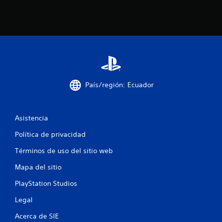
y
j
i
s
u
t
g
o
i
a
c
d
n
k
o
a
r
e
j
e
s
u
s
País/región: Ecuador
.
s
t
a
C
Asistencia
b
o
l
m
Política de privacidad
e
u
(
Términos de uso del sitio web
n
a
i
Mapa del sitio
v
c
a
a
PlayStation Studios
n
c
z
Legal
i
a
ó
Acerca de SIE
d
n