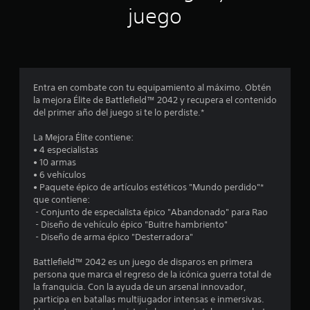
c
c
juego
i
i
i
c
b
a
i
n
)
r
p
S
c
a
e
Entra en combate con tu equipamiento al máximo. Obtén
l
o
o
la mejora Élite de Battlefield™ 2042 y recupera el contenido
a
f
del primer año del juego si te lo perdiste.*
b
r
e
r
e
La Mejora Élite contiene:
a
c
s
• 4 especialistas
s
e
• 10 armas
,
n
• 6 vehículos
t
f
a
• Paquete épico de artículos estéticos "Mundo perdido"*
r
l
que contiene:
r
a
g
‎ - Conjunto de especialista épico "Abandonado" para Rao
s
u
‎ - Diseño de vehículo épico "Buitre hambriento"
e
e
n
‎ - Diseño de arma épico "Desterradora"
s
a
l
o
s
Battlefield™ 2042 es un juego de disparos en primera
i
o
persona que marca el regreso de la icónica guerra total de
l
c
p
la franquicia. Con la ayuda de un arsenal innovador,
o
c
participa en batallas multijugador intensas e inmersivas.
a
n
i