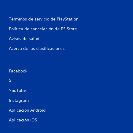
a
m
)
e
d
P
Términos de servicio de PlayStation
u
i
e
Política de cancelación de PS Store
a
d
n
Avisos de salud
e
t
s
e
Acerca de las clasificaciones
i
i
n
n
v
d
e
i
Facebook
r
t
c
X
i
a
r
d
YouTube
e
o
l
Instagram
r
m
P
o
Aplicación Android
u
v
e
i
Aplicación iOS
d
m
e
i