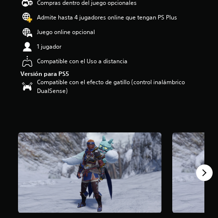
Compras dentro del juego opcionales
i
o
Admite hasta 4 jugadores online que tengan PS Plus
:
Juego online opcional
4
e
1 jugador
s
t
Compatible con el Uso a distancia
r
Versión para PS5
e
Compatible con el efecto de gatillo (control inalámbrico
l
DualSense)
l
a
s
d
e
c
i
n
c
o
e
s
t
r
e