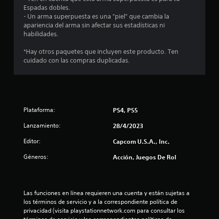
s
Espadas dobles.
- Un arma superpuesta es una "piel" que cambia la
t
apariencia del arma sin afectar sus estadísticas ni
habilidades.
r
*Hay otros paquetes que incluyen este producto. Ten
e
cuidado con las compras duplicadas.
l
l
a
Plataforma:
PS4, PS5
d
Lanzamiento:
28/4/2023
Editor:
Capcom U.S.A., Inc.
e
Géneros:
Acción, Juegos De Rol
c
i
Las funciones en línea requieren una cuenta y están sujetas a 
n
los términos de servicio y a la correspondiente política de 
privacidad (visita playstationnetwork.com para consultar los 