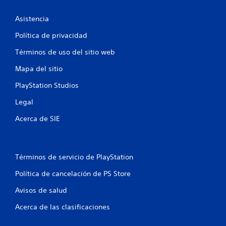
u
Asistencia
n
Política de privacidad
t
Términos de uso del sitio web
Mapa del sitio
o
PlayStation Studios
t
Legal
a
Acerca de SIE
l
d
Términos de servicio de PlayStation
e
Política de cancelación de PS Store
1
Avisos de salud
c
Acerca de las clasificaciones
a