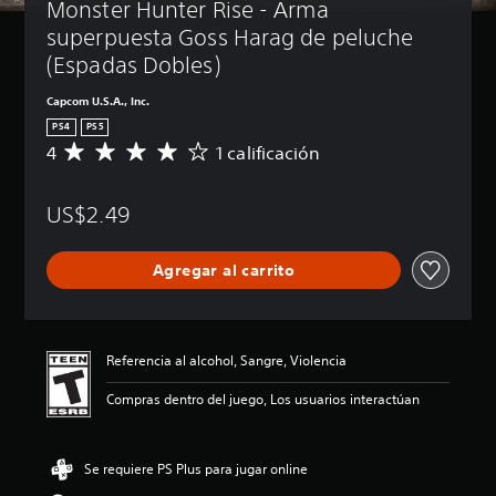
Monster Hunter Rise - Arma 
superpuesta Goss Harag de peluche 
(Espadas Dobles)
Capcom U.S.A., Inc.
PS4
PS5
4
1 calificación
C
a
l
US$2.49
i
f
i
Agregar al carrito
c
a
c
i
ó
Referencia al alcohol, Sangre, Violencia
n
p
Compras dentro del juego, Los usuarios interactúan
r
o
m
Se requiere PS Plus para jugar online
e
d