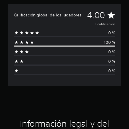
c
i
o
C
4.00
Calificación global de los jugadores
n
e
a
1 calificación
s
0 %
l
100 %
i
0 %
f
0 %
i
0 %
c
a
c
i
ó
Información legal y del