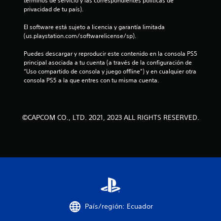
c
términos de servicio y las correspondientes políticas de 
privacidad de tu país).
o
El software está sujeto a licencia y garantía limitada 
e
(us.playstation.com/softwarelicense/sp).
s
Puedes descargar y reproducir este contenido en la consola PS5 
principal asociada a tu cuenta (a través de la configuración de 
t
“Uso compartido de consola y juego offline”) y en cualquier otra 
consola PS5 a la que entres con tu misma cuenta.
r
e
©CAPCOM CO., LTD. 2021, 2023 ALL RIGHTS RESERVED.
l
l
a
s
e
País/región: Ecuador
n