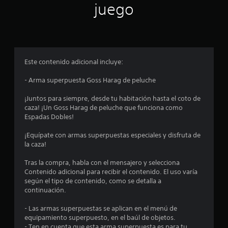
n
juego
p
r
o
Este contenido adicional incluye:
m
- Arma superpuesta Goss Harag de peluche
e
¡Juntos para siempre, desde tu habitación hasta el coto de
caza! ¡Un Goss Harag de peluche que funciona como
d
Espadas Dobles!
i
¡Equípate con armas superpuestas especiales y disfruta de
la caza!
o
Tras la compra, habla con el mensajero y selecciona
:
Contenido adicional para recibir el contenido. El uso varía
según el tipo de contenido, como se detalla a
1
continuación.
e
- Las armas superpuestas se aplican en el menú de
equipamiento superpuesto, en el baúl de objetos.
- Ten en cuenta que esta arma superpuesta es para tu