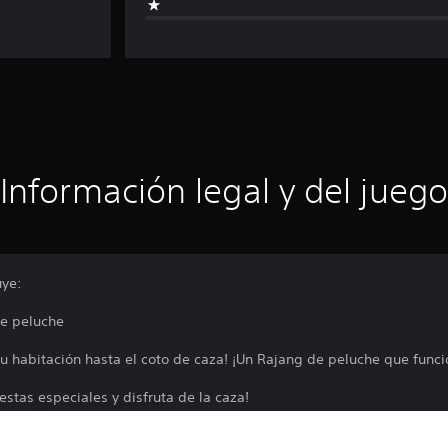
Información legal y del juego
uye:
e peluche
tu habitación hasta el coto de caza! ¡Un Rajang de peluche que func
stas especiales y disfruta de la caza!
mensajero y selecciona Contenido adicional para recibir el contenido.