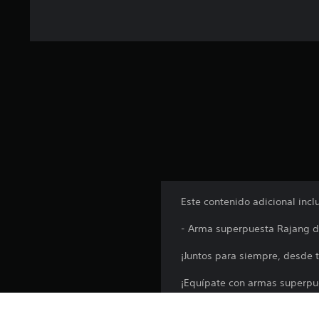
Este contenido adicional incl
- Arma superpuesta Rajang d
¡Juntos para siempre, desde 
¡Equípate con armas superpue
Tras la compra, habla con el 