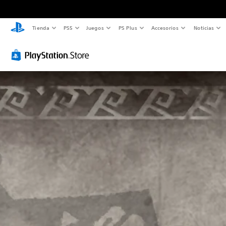
Tienda
PS5
Juegos
PS Plus
Accesorios
Noticias