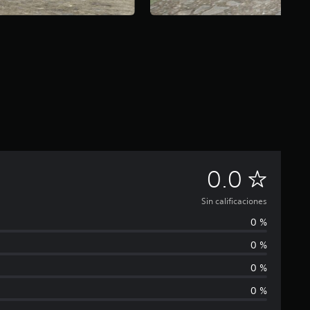
S
0.0
i
Sin calificaciones
0 %
n
0 %
c
0 %
a
0 %