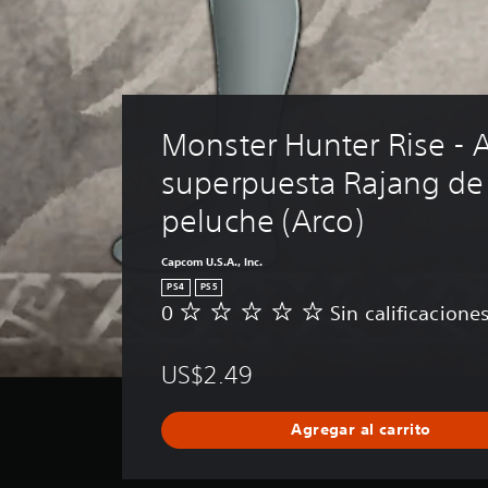
Monster Hunter Rise - 
superpuesta Rajang de
peluche (Arco)
Capcom U.S.A., Inc.
PS4
PS5
0
Sin calificacione
S
i
n
US$2.49
c
a
l
Agregar al carrito
i
f
i