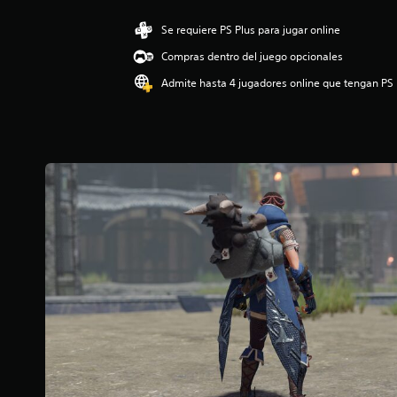
c
a
Se requiere PS Plus para jugar online
c
Compras dentro del juego opcionales
i
o
Admite hasta 4 jugadores online que tengan PS 
n
e
s