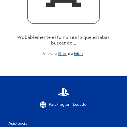
u
e
e
s
t
a
b
Probablemente esto no sea lo que estabas
a
buscando...
s
b
Vuelve a
Store
o a
Inicio
.
u
s
c
a
n
d
o
.
.
.
País/región: Ecuador
Asistencia