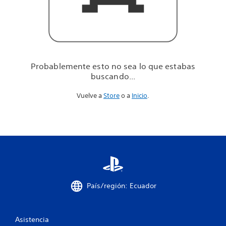
u
e
e
s
t
a
b
Probablemente esto no sea lo que estabas
a
buscando...
s
b
Vuelve a
Store
o a
Inicio
.
u
s
c
a
n
d
o
.
.
.
País/región: Ecuador
Asistencia