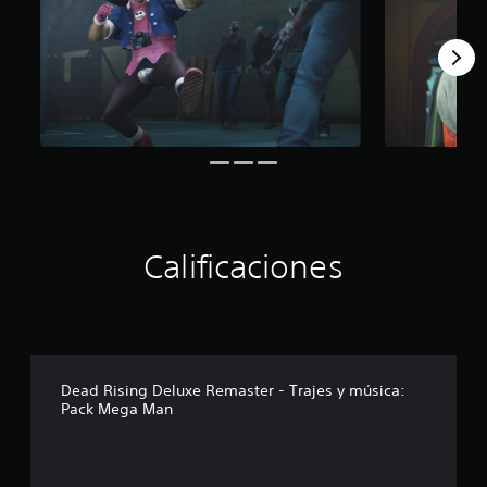
i
n
c
o
e
s
t
r
e
l
l
a
s
Calificaciones
e
n
u
n
t
o
Dead Rising Deluxe Remaster - Trajes y música:
t
Pack Mega Man
a
l
d
e