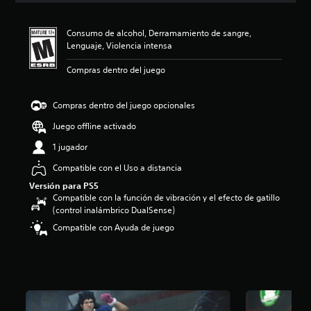
i
ó
Consumo de alcohol, Derramamiento de sangre,
n
Lenguaje, Violencia intensa
p
r
Compras dentro del juego
o
m
e
Compras dentro del juego opcionales
d
i
Juego offline activado
o
1 jugador
:
5
Compatible con el Uso a distancia
e
Versión para PS5
s
Compatible con la función de vibración y el efecto de gatillo
t
(control inalámbrico DualSense)
r
e
Compatible con Ayuda de juego
l
l
a
s
d
e
c