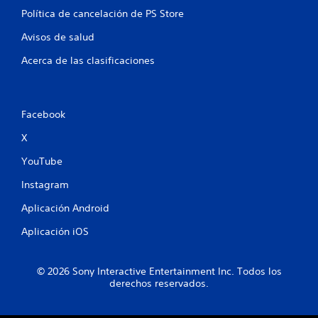
Política de cancelación de PS Store
d
Avisos de salud
e
Acerca de las clasificaciones
1
7
Facebook
c
X
a
YouTube
l
Instagram
i
Aplicación Android
f
Aplicación iOS
i
© 2026 Sony Interactive Entertainment Inc. Todos los
c
derechos reservados.
a