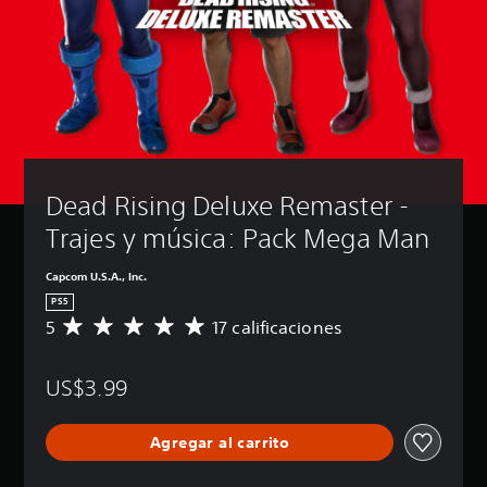
Dead Rising Deluxe Remaster - 
Trajes y música: Pack Mega Man
Capcom U.S.A., Inc.
PS5
5
17 calificaciones
C
a
l
US$3.99
i
f
i
Agregar al carrito
c
a
c