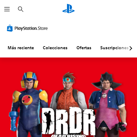
B
u
s
c
a
r
Más reciente
Colecciones
Ofertas
Suscripciones