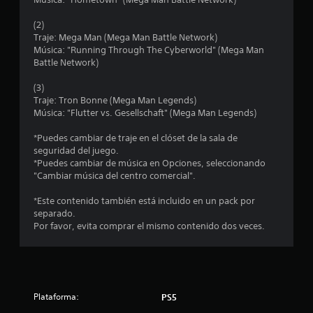
o
:
(2)
Traje: Mega Man (Mega Man Battle Network)
5
Música: "Running Through The Cyberworld" (Mega Man
Battle Network)
e
(3)
s
Traje: Tron Bonne (Mega Man Legends)
Música: "Flutter vs. Gesellschaft" (Mega Man Legends)
t
*Puedes cambiar de traje en el clóset de la sala de
seguridad del juego.
r
*Puedes cambiar de música en Opciones, seleccionando
"Cambiar música del centro comercial".
e
*Este contenido también está incluido en un pack por
l
separado.
Por favor, evita comprar el mismo contenido dos veces.
l
a
s
Plataforma:
PS5
d