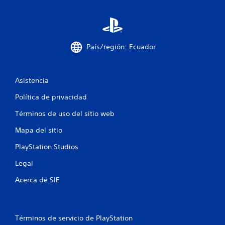
l
a
País/región: Ecuador
s
e
Asistencia
n
Política de privacidad
u
Términos de uso del sitio web
n
Mapa del sitio
t
PlayStation Studios
o
Legal
t
Acerca de SIE
a
l
Términos de servicio de PlayStation