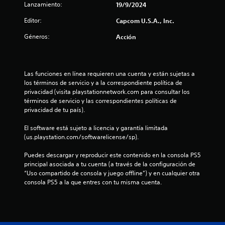
Lanzamiento:
19/9/2024
e
Editor:
Capcom U.S.A., Inc.
c
Géneros:
Acción
i
n
Las funciones en línea requieren una cuenta y están sujetas a 
los términos de servicio y a la correspondiente política de 
c
privacidad (visita playstationnetwork.com para consultar los 
términos de servicio y las correspondientes políticas de 
o
privacidad de tu país).
e
El software está sujeto a licencia y garantía limitada 
(us.playstation.com/softwarelicense/sp).
s
Puedes descargar y reproducir este contenido en la consola PS5 
t
principal asociada a tu cuenta (a través de la configuración de 
“Uso compartido de consola y juego offline”) y en cualquier otra 
r
consola PS5 a la que entres con tu misma cuenta.
e
l