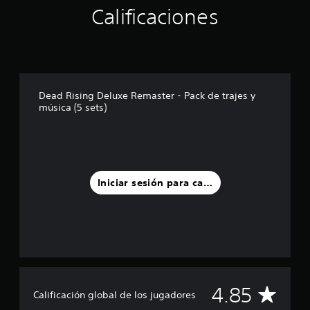
Calificaciones
d
e
c
i
n
c
o
Dead Rising Deluxe Remaster - Pack de trajes y
e
música (5 sets)
s
t
r
e
l
l
Iniciar sesión para calificar
a
s
e
n
u
n
t
o
t
C
4.85
Calificación global de los jugadores
a