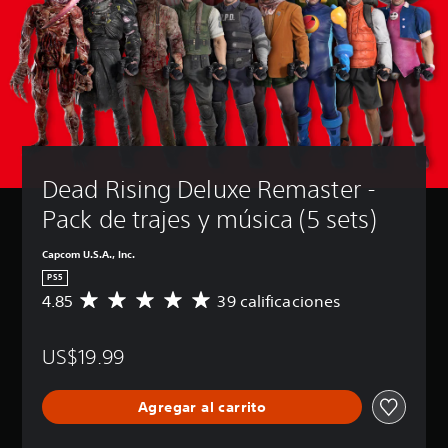
Dead Rising Deluxe Remaster - 
Pack de trajes y música (5 sets)
Capcom U.S.A., Inc.
PS5
4.85
39 calificaciones
C
a
l
US$19.99
i
f
i
Agregar al carrito
c
a
c