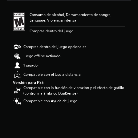
i
ó
Consumo de alcohol, Derramamiento de sangre,
n
Lenguaje, Violencia intensa
p
r
Compras dentro del juego
o
m
e
Compras dentro del juego opcionales
d
i
Juego offline activado
o
1 jugador
:
4
Compatible con el Uso a distancia
.
Versión para PS5
8
Compatible con la función de vibración y el efecto de gatillo
5
(control inalámbrico DualSense)
e
s
Compatible con Ayuda de juego
t
r
e
l
l
a
s