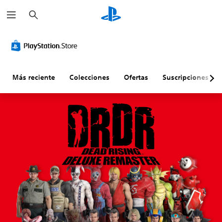
B
u
s
c
a
r
Más reciente
Colecciones
Ofertas
Suscripciones