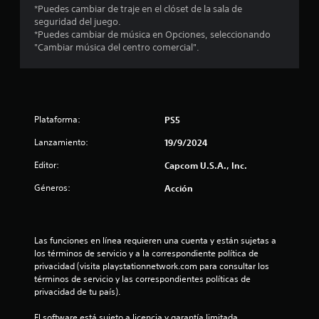
e
*Puedes cambiar de traje en el clóset de la sala de
seguridad del juego.
s
*Puedes cambiar de música en Opciones, seleccionando
"Cambiar música del centro comercial".
t
r
e
Plataforma:
PS5
l
Lanzamiento:
19/9/2024
l
Editor:
Capcom U.S.A., Inc.
a
Géneros:
Acción
s
d
Las funciones en línea requieren una cuenta y están sujetas a 
los términos de servicio y a la correspondiente política de 
e
privacidad (visita playstationnetwork.com para consultar los 
términos de servicio y las correspondientes políticas de 
c
privacidad de tu país).
El software está sujeto a licencia y garantía limitada 