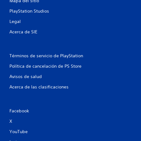
Mapa del sitio
e
PlayStation Studios
n
Legal
u
Acerca de SIE
n
t
Términos de servicio de PlayStation
Política de cancelación de PS Store
o
Avisos de salud
t
Acerca de las clasificaciones
a
l
Facebook
d
X
e
YouTube
3