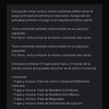
r
o
Para poder tener acceso a este contenido debes tener el
juego principal (se vende por separado). Asegúrate de
m
actualizar primero el juego si se requiere el último patch.
e
*Este contenido también está incluido en un pack por
separado.
d
Por favor, evita comprar el mismo contenido dos veces.
i
*Este contenido también está incluido en un pack por
separado.
o
Por favor, evita comprar el mismo contenido dos veces.
:
Este pack contiene 17 trajes para Frank y 17 temas de la
banda sonora que puedes escuchar en el centro comercial.
4
Contenido:
.
- Trajes y música: Pack de centro comercial Willamette
Parkview
8
- Trajes y música: Pack de Resident Evil Héroes
- Trajes y música: Pack de Resident Evil Villanos
- Trajes y música: Pack de Mega Man
5
- Trajes y música: Pack de luchadores de Capcom