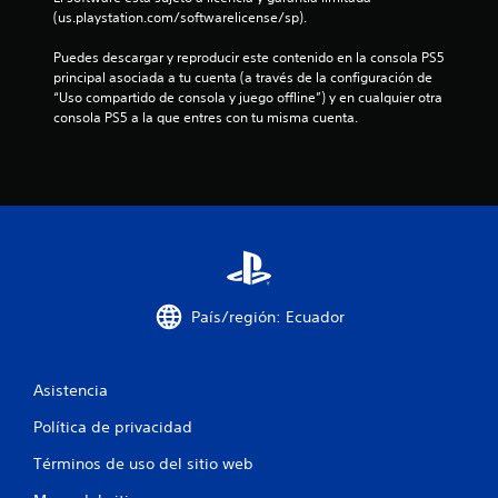
i
(us.playstation.com/softwarelicense/sp).
n
Puedes descargar y reproducir este contenido en la consola PS5 
c
principal asociada a tu cuenta (a través de la configuración de 
“Uso compartido de consola y juego offline”) y en cualquier otra 
o
consola PS5 a la que entres con tu misma cuenta.
e
s
t
r
País/región: Ecuador
e
l
Asistencia
l
Política de privacidad
a
Términos de uso del sitio web
s