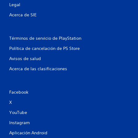
s
Legal
t
Acerca de SIE
r
e
Términos de servicio de PlayStation
l
Política de cancelación de PS Store
l
Avisos de salud
a
Acerca de las clasificaciones
s
e
Facebook
n
X
u
YouTube
Instagram
n
Aplicación Android
t