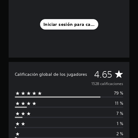
s
d
e
c
Iniciar sesión para calificar
i
n
c
o
e
s
t
r
e
C
4.65
Calificación global de los jugadores
l
l
a
1528 calificaciones
a
79 %
s
l
e
11 %
n
i
u
7 %
n
f
t
1 %
o
i
t
2 %
a