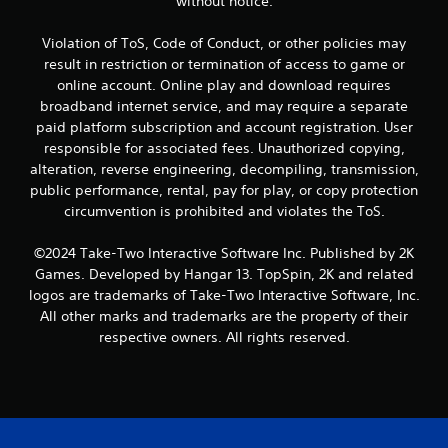
without notice.
n
t
Violation of ToS, Code of Conduct, or other policies may
result in restriction or termination of access to game or
o
online account. Online play and download requires
broadband internet service, and may require a separate
t
paid platform subscription and account registration. User
responsible for associated fees. Unauthorized copying,
a
alteration, reverse engineering, decompiling, transmission,
public performance, rental, pay for play, or copy protection
l
circumvention is prohibited and violates the ToS.
d
©2024 Take-Two Interactive Software Inc. Published by 2K
e
Games. Developed by Hangar 13. TopSpin, 2K and related
logos are trademarks of Take-Two Interactive Software, Inc.
4
All other marks and trademarks are the property of their
respective owners. All rights reserved.
c
a
l