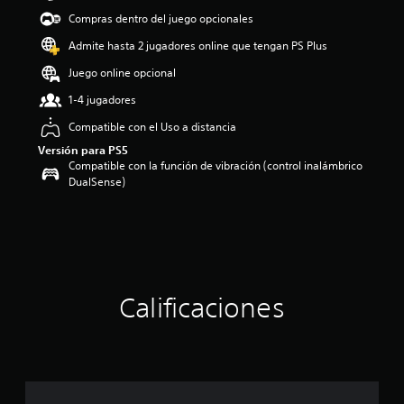
d
Compras dentro del juego opcionales
i
o
Admite hasta 2 jugadores online que tengan PS Plus
:
Juego online opcional
2
.
1-4 jugadores
7
5
Compatible con el Uso a distancia
e
Versión para PS5
s
Compatible con la función de vibración (control inalámbrico
t
DualSense)
r
e
l
l
a
s
d
Calificaciones
e
c
i
n
c
o
e