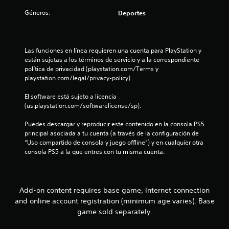
e
Géneros:
Deportes
l
l
Las funciones en línea requieren una cuenta para PlayStation y 
están sujetas a los términos de servicio y a la correspondiente 
a
política de privacidad (playstation.com/Terms y 
playstation.com/legal/privacy-policy).
s
El software está sujeto a licencia 
d
(us.playstation.com/softwarelicense/sp).
e
Puedes descargar y reproducir este contenido en la consola PS5 
principal asociada a tu cuenta (a través de la configuración de 
c
“Uso compartido de consola y juego offline”) y en cualquier otra 
consola PS5 a la que entres con tu misma cuenta.
i
n
Add-on content requires base game, Internet connection
c
and online account registration (minimum age varies). Base
game sold separately.
o