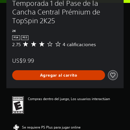
Temporada 1 del Pase de la 
Cancha Central Prémium de 
TopSpin 2K25
2K
PS4
PS5
2.75
4 calificaciones
C
a
l
US$9.99
i
f
i
Agregar al carrito
c
a
c
i
ó
Compras dentro del juego, Los usuarios interactúan
n
p
r
o
m
Se requiere PS Plus para jugar online
e