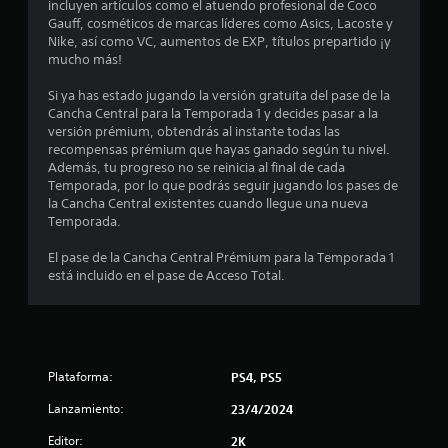
incluyen artículos como el atuendo profesional de Coco
d
Gauff, cosméticos de marcas líderes como Asics, Lacoste y
Nike, así como VC, aumentos de EXP, títulos prepartido ¡y
i
mucho más!
o
Si ya has estado jugando la versión gratuita del pase de la
Cancha Central para la Temporada 1 y decides pasar a la
:
versión prémium, obtendrás al instante todas las
recompensas prémium que hayas ganado según tu nivel.
2
Además, tu progreso no se reinicia al final de cada
Temporada, por lo que podrás seguir jugando los pases de
.
la Cancha Central existentes cuando llegue una nueva
Temporada.
7
El pase de la Cancha Central Prémium para la Temporada 1
está incluido en el pase de Acceso Total.
5
e
s
Plataforma:
PS4, PS5
t
Lanzamiento:
23/4/2024
r
Editor:
2K