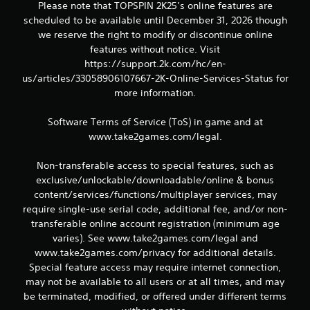
Please note that TOPSPIN 2K25’s online features are
e
scheduled to be available until December 31, 2026 though
s
we reserve the right to modify or discontinue online
features without notice. Visit
t
https://support.2k.com/hc/en-
us/articles/33058906107667-2K-Online-Services-Status for
r
more information.
e
Software Terms of Service (ToS) in game and at
l
www.take2games.com/legal.
l
Non-transferable access to special features, such as
exclusive/unlockable/downloadable/online & bonus
a
content/services/functions/multiplayer services, may
require single-use serial code, additional fee, and/or non-
s
transferable online account registration (minimum age
e
varies). See www.take2games.com/legal and
www.take2games.com/privacy for additional details.
n
Special feature access may require internet connection,
may not be available to all users or at all times, and may
u
be terminated, modified, or offered under different terms