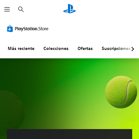
B
u
s
c
a
r
Más reciente
Colecciones
Ofertas
Suscripciones