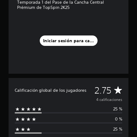
Temporada 1 del Pase de la Cancha Central
s
Prémium de TopSpin 2K25
t
r
e
l
l
a
Iniciar sesión para calificar
s
e
n
u
n
t
o
t
a
C
2.75
Calificación global de los jugadores
l
d
a
4 calificaciones
e
25 %
4
l
c
0 %
a
i
l
25 %
i
f
f