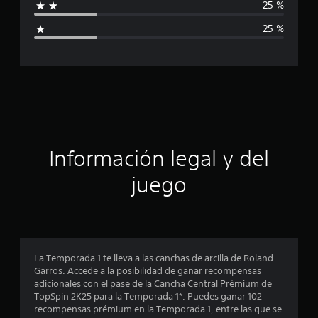
25 %
i
i
c
25 %
a
c
c
i
a
o
n
c
e
s
i
ó
Información legal y del
n
juego
p
r
o
La Temporada 1 te lleva a las canchas de arcilla de Roland-
Garros. Accede a la posibilidad de ganar recompensas
m
adicionales con el pase de la Cancha Central Prémium de
TopSpin 2K25 para la Temporada 1*. Puedes ganar 102
e
recompensas prémium en la Temporada 1, entre las que se