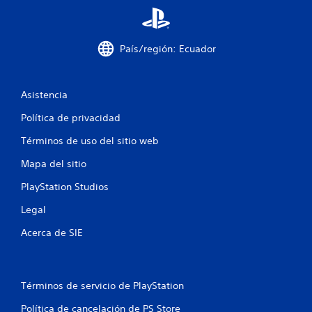
i
f
País/región: Ecuador
i
c
Asistencia
a
Política de privacidad
c
Términos de uso del sitio web
i
Mapa del sitio
o
PlayStation Studios
n
Legal
Acerca de SIE
e
s
Términos de servicio de PlayStation
Política de cancelación de PS Store