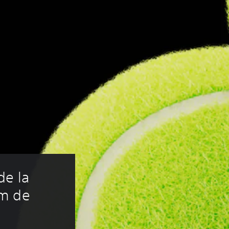
e la 
m de 