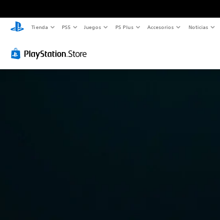
Tienda
PS5
Juegos
PS Plus
Accesorios
Noticias