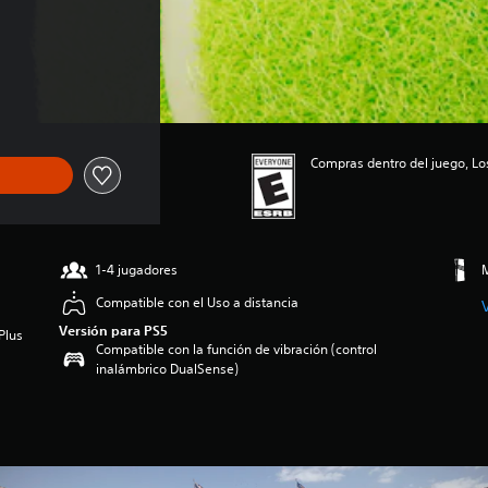
s
Compras dentro del juego, Lo
1-4 jugadores
M
Compatible con el Uso a distancia
Versión para PS5
Plus
Compatible con la función de vibración (control
inalámbrico DualSense)