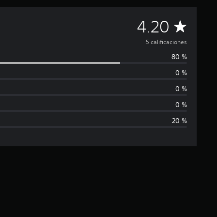
C
4.20
a
5 calificaciones
80 %
l
0 %
i
0 %
f
0 %
20 %
i
c
a
c
i