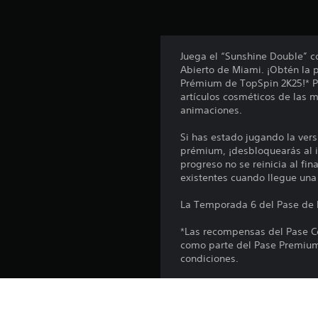
a
c
i
o
n
Juega el “Sunshine Double” c
e
Abierto de Miami. ¡Obtén la 
s
Prémium de TopSpin 2K25!* P
artículos cosméticos de las 
animaciones.
Si has estado jugando la vers
prémium, ¡desbloquearás al 
progreso no se reinicia al fi
existentes cuando llegue un
La Temporada 6 del Pase de l
*Las recompensas del Pase C
como parte del Pase Premium 
condiciones.