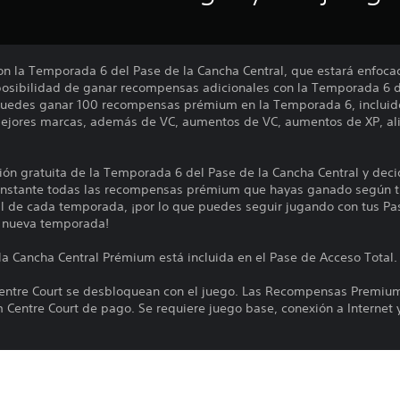
on la Temporada 6 del Pase de la Cancha Central, que estará enfocad
posibilidad de ganar recompensas adicionales con la Temporada 6 d
uedes ganar 100 recompensas prémium en la Temporada 6, incluido
mejores marcas, además de VC, aumentos de VC, aumentos de XP, al
ión gratuita de la Temporada 6 del Pase de la Cancha Central y deci
instante todas las recompensas prémium que hayas ganado según tu 
nal de cada temporada, ¡por lo que puedes seguir jugando con tus Pa
a nueva temporada!
a Cancha Central Prémium está incluida en el Pase de Acceso Total.
entre Court se desbloquean con el juego. Las Recompensas Premium
Centre Court de pago. Se requiere juego base, conexión a Internet y