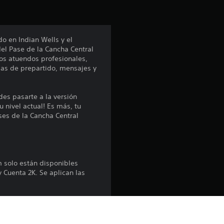
ó
n
o en Indian Wells y el
el Pase de la Cancha Central
p
s atuendos profesionales,
ias de prepartido, mensajes y
r
o
des pasarte a la versión
nivel actual! Es más, tu
m
ses de la Cancha Central
e
d
 solo están disponibles
 Cuenta 2K. Se aplican las
i
o
: