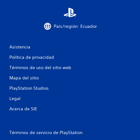
e
a
y
c
c
t
s
í
u
t
f
a
a
i
i
País/región: Ecuador
l
c
c
l
r
k
a
e
s
s
i
d
.
.
Asistencia
e
f
d
Política de privacidad
I
R
o
i
n
e
r
Términos de uso del sitio web
v
c
.
c
Mapa del sitio
e
o
r
r
a
PlayStation Studios
s
d
i
a
c
Legal
ó
t
Acerca de SIE
n
i
o
d
r
o
e
i
j
o
Términos de servicio de PlayStation
n
o
s