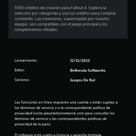
a
o
i
5500 créditos de creación para Fallout 4. Explora la
n
b
r
c
selección por categorías y usa tus créditos para comprar
l
u
a
contenido. Las creaciones, supervisadas por nuestro
c
e
n
)
equipo, son compatibles con el juego principal y los
c
t
complementos oficiales.
o
e
S
i
r
e
e
e
l
o
m
a
f
p
s
s
r
o
a
e
l
Lanzamiento:
12/12/2023
l
c
t
i
i
e
Editor:
m
Bethesda Softworks
d
n
r
i
Géneros:
Juegos De Rol
a
a
t
d
l
a
e
e
g
d
a
u
o
l
Las funciones en línea requieren una cuenta y están sujetas a 
u
n
o
los términos de servicio y a la correspondiente política de 
d
a
s
l
privacidad (visita playstationnetwork.com para consultar los 
i
s
o
términos de servicio y las correspondientes políticas de 
o
o
l
a
privacidad de tu país).
p
p
a
a
c
m
s
El software está sujeto a licencia y garantía limitada 
r
i
e