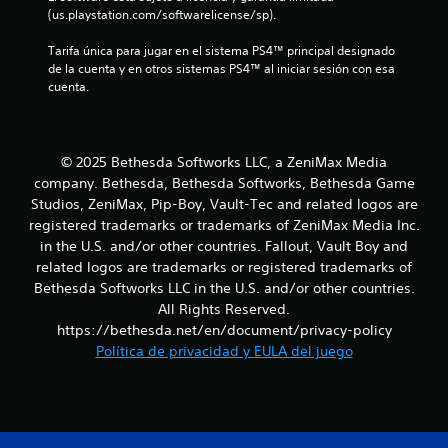
(us.playstation.com/softwarelicense/sp).
a
o
n
e
q
n
t
Tarifa única para jugar en el sistema PS4™ principal designado 
u
e
e
n
de la cuenta y en otros sistemas PS4™ al iniciar sesión con esa 
e
s
a
cuenta.
s
d
l
u
e
e
r
p
s
e
n
u
e
a
e
n
l
© 2025 Bethesda Softworks LLC, a ZeniMax Media
t
d
s
i
company. Bethesda, Bethesda Softworks, Bethesda Game
a
i
z
Studios, ZeniMax, Pip-Boy, Vault-Tec and related logos are
o
n
b
a
registered trademarks or trademarks of ZeniMax Media Inc.
o
i
r
t
in the U.S. and/or other countries. Fallout, Vault Boy and
í
l
a
related logos are trademarks or registered trademarks of
r
i
c
a
l
d
c
Bethesda Softworks LLC in the U.S. and/or other countries.
o
a
i
All Rights Reserved.
l
s
d
o
https://bethesda.net/en/document/privacy-policy
s
d
n
Política de privacidad y EULA del juego
d
o
e
e
n
l
s
e
i
o
e
d
s
s
o
j
3
p
s
o