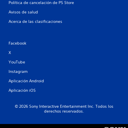
y
d
Política de cancelación de PS Store
e
s
e
Avisos de salud
t
c
s
i
o
Acerca de las clasificaciones
c
n
k
t
a
r
j
o
Facebook
u
l
s
X
e
t
s
YouTube
a
P
b
u
Instagram
l
e
e
Aplicación Android
d
e
(
Aplicación iOS
s
b
r
á
e
s
© 2026 Sony Interactive Entertainment Inc. Todos los
v
i
derechos reservados.
i
c
s
a
a
)
r