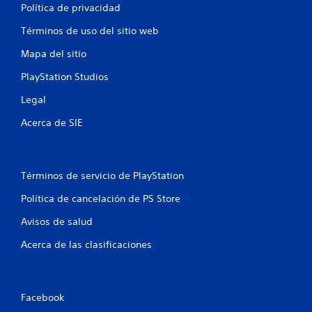
Política de privacidad
r
Términos de uso del sitio web
e
Mapa del sitio
l
PlayStation Studios
l
Legal
a
Acerca de SIE
s
e
Términos de servicio de PlayStation
Política de cancelación de PS Store
n
Avisos de salud
u
Acerca de las clasificaciones
n
t
Facebook
o