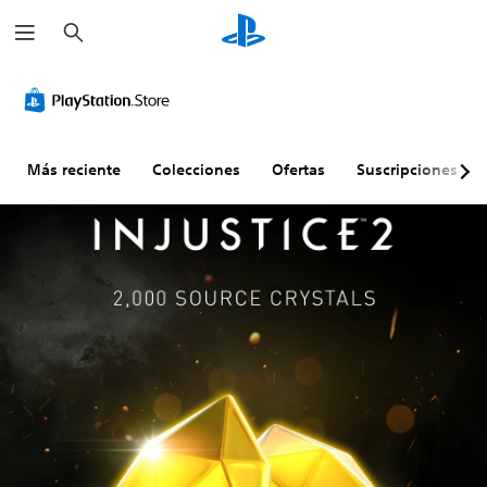
B
u
s
c
a
r
Más reciente
Colecciones
Ofertas
Suscripciones