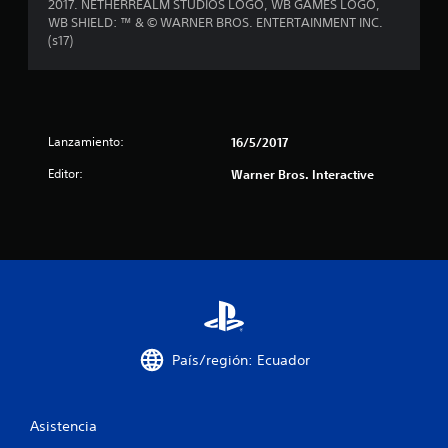
l
2017. NETHERREALM STUDIOS LOGO, WB GAMES LOGO,
WB SHIELD: ™ & © WARNER BROS. ENTERTAINMENT INC.
a
(s17)
s
d
e
Lanzamiento:
16/5/2017
Editor:
Warner Bros. Interactive
c
i
n
c
o
País/región: Ecuador
e
s
Asistencia
t