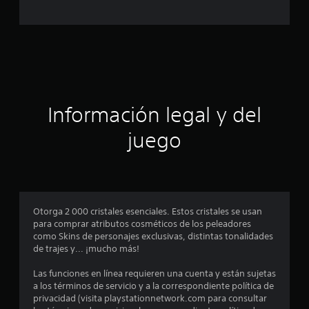
c
4
c
a
a
l
c
i
f
i
i
c
ó
a
Información legal y del
c
n
i
juego
o
n
p
e
s
r
o
Otorga 2 000 cristales esenciales. Estos cristales se usan
para comprar atributos cosméticos de los peleadores
m
como Skins de personajes exclusivas, distintas tonalidades
de trajes y... ¡mucho más!
e
Las funciones en línea requieren una cuenta y están sujetas
d
a los términos de servicio y a la correspondiente política de
privacidad (visita playstationnetwork.com para consultar