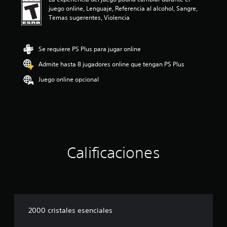
n
juego online, Lenguaje, Referencia al alcohol, Sangre,
p
Temas sugerentes, Violencia
r
o
m
e
Se requiere PS Plus para jugar online
d
Admite hasta 8 jugadores online que tengan PS Plus
i
o
Juego online opcional
:
4
.
5
e
s
t
r
Calificaciones
e
l
l
a
s
d
2000 cristales esenciales
e
c