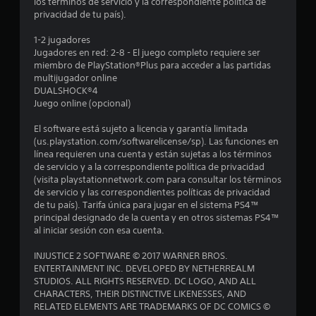
i
los términos de servicio y la correspondiente política de
privacidad de tu país).
o
1-2 jugadores
:
Jugadores en red: 2-8 - El juego completo requiere ser
miembro de PlayStation®Plus para acceder a las partidas
4
multijugador online
DUALSHOCK®4
.
Juego online (opcional)
5
El software está sujeto a licencia y garantía limitada
(us.playstation.com/softwarelicense/sp). Las funciones en
línea requieren una cuenta y están sujetas a los términos
e
de servicio y a la correspondiente política de privacidad
(visita playstationnetwork.com para consultar los términos
s
de servicio y las correspondientes políticas de privacidad
de tu país). Tarifa única para jugar en el sistema PS4™
t
principal designado de la cuenta y en otros sistemas PS4™
al iniciar sesión con esa cuenta.
r
INJUSTICE 2 SOFTWARE © 2017 WARNER BROS.
e
ENTERTAINMENT INC. DEVELOPED BY NETHERREALM
STUDIOS. ALL RIGHTS RESERVED. DC LOGO, AND ALL
l
CHARACTERS, THEIR DISTINCTIVE LIKENESSES, AND
RELATED ELEMENTS ARE TRADEMARKS OF DC COMICS ©