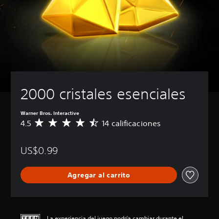
2000 cristales esenciales
Warner Bros. Interactive
4.5
14 calificaciones
C
a
l
US$0.99
i
f
i
Agregar al carrito
c
a
c
i
ó
La experiencia del juego podría cambiar durante el