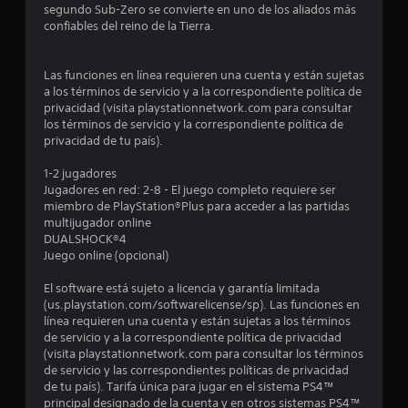
segundo Sub-Zero se convierte en uno de los aliados más
i
confiables del reino de la Tierra.
o
Las funciones en línea requieren una cuenta y están sujetas
:
a los términos de servicio y a la correspondiente política de
privacidad (visita playstationnetwork.com para consultar
4
los términos de servicio y la correspondiente política de
privacidad de tu país).
.
1-2 jugadores
7
Jugadores en red: 2-8 - El juego completo requiere ser
miembro de PlayStation®Plus para acceder a las partidas
multijugador online
3
DUALSHOCK®4
Juego online (opcional)
e
El software está sujeto a licencia y garantía limitada
s
(us.playstation.com/softwarelicense/sp). Las funciones en
línea requieren una cuenta y están sujetas a los términos
t
de servicio y a la correspondiente política de privacidad
(visita playstationnetwork.com para consultar los términos
r
de servicio y las correspondientes políticas de privacidad
de tu país). Tarifa única para jugar en el sistema PS4™
e
principal designado de la cuenta y en otros sistemas PS4™