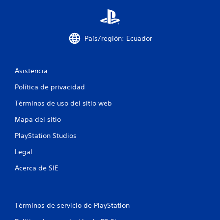
s
t
País/región: Ecuador
r
e
Asistencia
l
Política de privacidad
l
Términos de uso del sitio web
a
Mapa del sitio
s
PlayStation Studios
Legal
e
Acerca de SIE
n
u
Términos de servicio de PlayStation
n