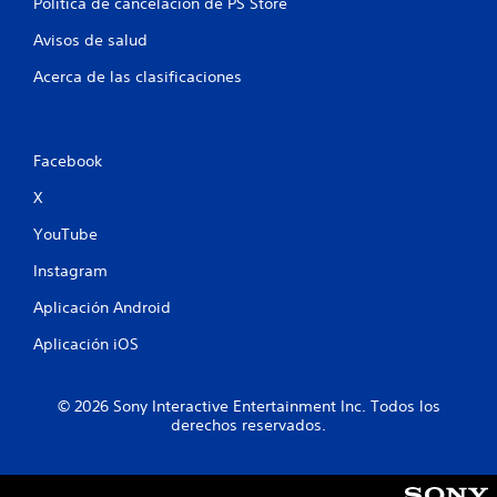
Política de cancelación de PS Store
t
Avisos de salud
o
Acerca de las clasificaciones
t
a
Facebook
l
X
d
YouTube
e
Instagram
2
Aplicación Android
8
Aplicación iOS
3
© 2026 Sony Interactive Entertainment Inc. Todos los
5
derechos reservados.
c