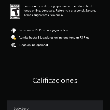
ó
La experiencia del juego podría cambiar durante el
n
juego online, Lenguaje, Referencia al alcohol, Sangre,
p
Temas sugerentes, Violencia
r
o
m
e
Se requiere PS Plus para jugar online
d
Admite hasta 8 jugadores online que tengan PS Plus
i
o
Juego online opcional
:
4
.
7
3
e
s
t
Calificaciones
r
e
l
l
a
s
Sub-Zero
d