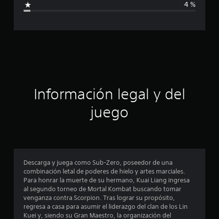
4 %
e
c
2
.
a
8
m
c
i
l
i
c
a
ó
l
Información legal y del
i
n
f
juego
i
c
p
a
c
r
i
o
o
Descarga y juega como Sub-Zero, poseedor de una
n
combinación letal de poderes de hielo y artes marciales.
e
m
Para honrar la muerte de su hermano, Kuai Liang ingresa
s
al segundo torneo de Mortal Kombat buscando tomar
e
venganza contra Scorpion. Tras lograr su propósito,
regresa a casa para asumir el liderazgo del clan de los Lin
d
Kuei y, siendo su Gran Maestro, la organización del