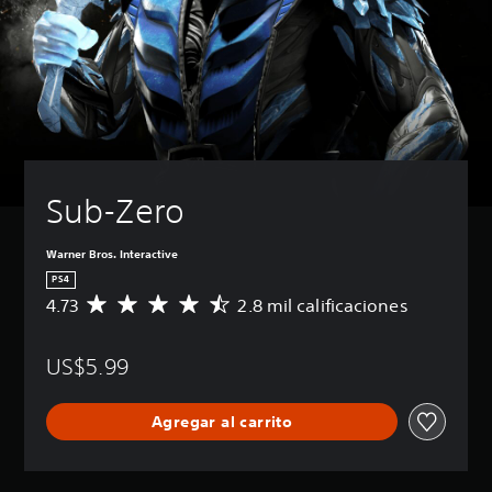
Sub-Zero
Warner Bros. Interactive
PS4
4.73
2.8 mil calificaciones
C
a
l
US$5.99
i
f
i
Agregar al carrito
c
a
c
i