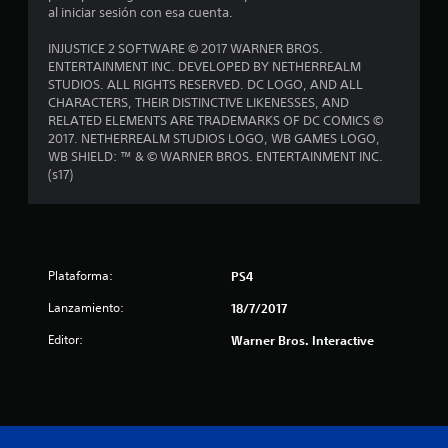
al iniciar sesión con esa cuenta.
l
INJUSTICE 2 SOFTWARE © 2017 WARNER BROS.
l
ENTERTAINMENT INC. DEVELOPED BY NETHERREALM
STUDIOS. ALL RIGHTS RESERVED. DC LOGO, AND ALL
a
CHARACTERS, THEIR DISTINCTIVE LIKENESSES, AND
RELATED ELEMENTS ARE TRADEMARKS OF DC COMICS ©
s
2017. NETHERREALM STUDIOS LOGO, WB GAMES LOGO,
WB SHIELD: ™ & © WARNER BROS. ENTERTAINMENT INC.
d
(s17)
e
c
Plataforma:
PS4
i
Lanzamiento:
18/7/2017
n
Editor:
Warner Bros. Interactive
c
o
e