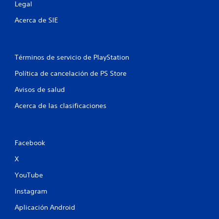
s
Legal
t
Acerca de SIE
r
e
Términos de servicio de PlayStation
Política de cancelación de PS Store
l
Avisos de salud
l
Acerca de las clasificaciones
a
s
Facebook
e
X
n
YouTube
u
Instagram
n
Aplicación Android