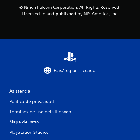
l
© Nihon Falcom Corporation. All Rights Reserved.
Licensed to and published by NIS America, Inc.
l
a
s
d
e
País/región: Ecuador
c
i
Asistencia
n
Política de privacidad
c
Términos de uso del sitio web
o
Mapa del sitio
e
PlayStation Studios