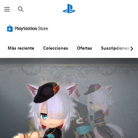
B
u
s
c
a
r
Más reciente
Colecciones
Ofertas
Suscripciones