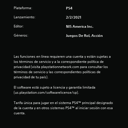
i
Plataforma:
PS4
o
Lanzamiento:
2/2/2021
:
Editor:
NIS America Inc.
4
Géneros:
Juegos De Rol, Acción
.
7
Las funciones en línea requieren una cuenta y están sujetas a 
los términos de servicio y a la correspondiente política de 
8
privacidad (visita playstationnetwork.com para consultar los 
términos de servicio y las correspondientes políticas de 
privacidad de tu país).
e
El software está sujeto a licencia y garantía limitada 
s
(us.playstation.com/softwarelicense/sp).
t
Tarifa única para jugar en el sistema PS4™ principal designado 
de la cuenta y en otros sistemas PS4™ al iniciar sesión con esa 
r
cuenta.
e