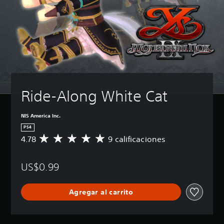
Ride-Along White Cat
NIS America Inc.
PS4
4.78
9 calificaciones
C
a
l
US$0.99
i
f
i
Agregar al carrito
c
a
c
i