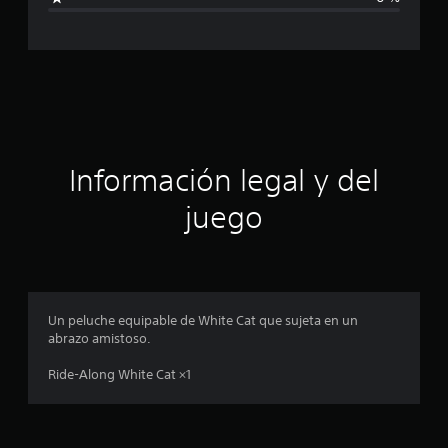
e
c
9
c
a
a
l
c
i
f
i
i
c
ó
Información legal y del
a
c
n
juego
i
o
p
n
e
r
s
o
Un peluche equipable de White Cat que sujeta en un
abrazo amistoso.
m
Ride-Along White Cat ×1
e
d