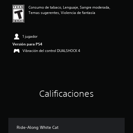
ó
Consumo de tabaco, Lenguaje, Sangre moderada,
n
Temas sugerentes, Violencia de fantasía
p
r
o
m
e
1 jugador
d
Versión para PS4
i
Vibración del control DUALSHOCK 4
o
:
4
.
7
8
e
s
Calificaciones
t
r
e
l
l
a
s
Ride-Along White Cat
d