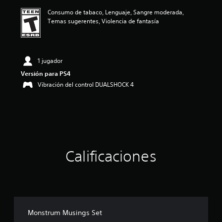
ó
Consumo de tabaco, Lenguaje, Sangre moderada,
n
Temas sugerentes, Violencia de fantasía
p
r
o
m
e
1 jugador
d
Versión para PS4
i
Vibración del control DUALSHOCK 4
o
:
5
e
s
t
r
e
Calificaciones
l
l
a
s
d
e
c
Monstrum Musings Set
i