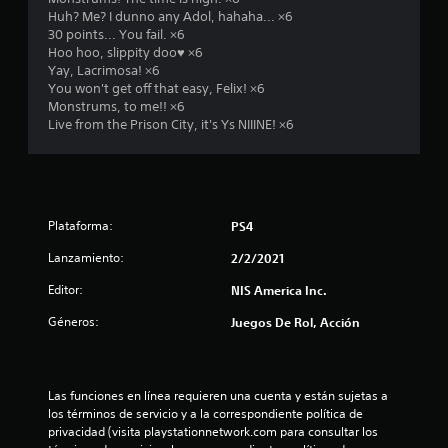
i
Huh? Me? I dunno any Adol, hahaha... ×6
30 points... You fail. ×6
o
Hoo hoo, slippity doo♥ ×6
Yay, Lacrimosa! ×6
:
You won't get off that easy, Felix! ×6
Monstrums, to me!! ×6
5
Live from the Prison City, it's Ys NIIINE! ×6
e
s
Plataforma:
PS4
t
Lanzamiento:
2/2/2021
r
Editor:
NIS America Inc.
e
Géneros:
Juegos De Rol, Acción
l
l
Las funciones en línea requieren una cuenta y están sujetas a 
los términos de servicio y a la correspondiente política de 
a
privacidad (visita playstationnetwork.com para consultar los 