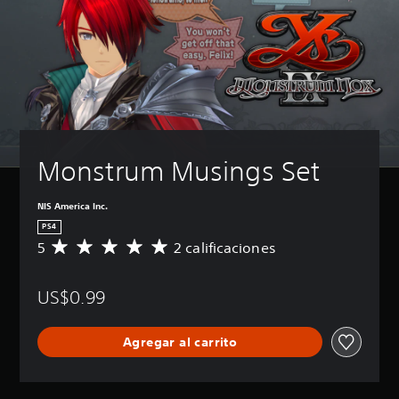
Monstrum Musings Set
NIS America Inc.
PS4
5
2 calificaciones
C
a
l
US$0.99
i
f
i
Agregar al carrito
c
a
c
i