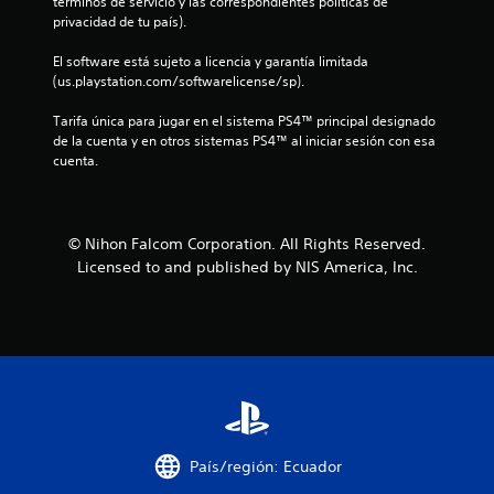
términos de servicio y las correspondientes políticas de 
s
privacidad de tu país).
d
El software está sujeto a licencia y garantía limitada 
(us.playstation.com/softwarelicense/sp).
e
Tarifa única para jugar en el sistema PS4™ principal designado 
c
de la cuenta y en otros sistemas PS4™ al iniciar sesión con esa 
cuenta.
i
n
© Nihon Falcom Corporation. All Rights Reserved.
c
Licensed to and published by NIS America, Inc.
o
e
s
t
r
País/región: Ecuador