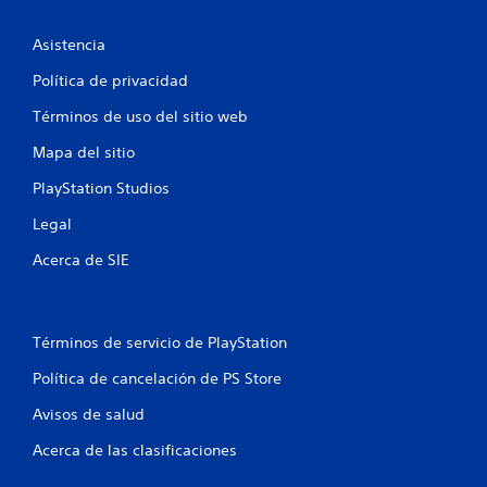
e
l
Asistencia
Política de privacidad
l
Términos de uso del sitio web
a
Mapa del sitio
s
PlayStation Studios
e
Legal
n
Acerca de SIE
u
n
Términos de servicio de PlayStation
t
Política de cancelación de PS Store
o
Avisos de salud
t
Acerca de las clasificaciones