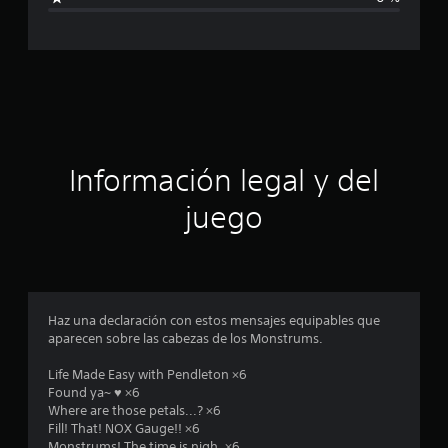
a
c
l
i
a
f
i
c
c
a
i
c
i
ó
Información legal y del
o
n
n
juego
e
s
p
r
o
Haz una declaración con estos mensajes equipables que
aparecen sobre las cabezas de los Monstrums.
m
Life Made Easy with Pendleton ×6
e
Found ya~ ♥ ×6
Where are those petals...? ×6
d
Fill! That! NOX Gauge!! ×6
Monstrums! The time is nigh. ×6