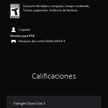
a
Consumo de tabaco, Lenguaje, Sangre moderada,
c
Temas sugerentes, Violencia de fantasía
i
o
n
e
s
1 jugador
Versión para PS4
Vibración del control DUALSHOCK 4
Calificaciones
Twilight Shard Set 3