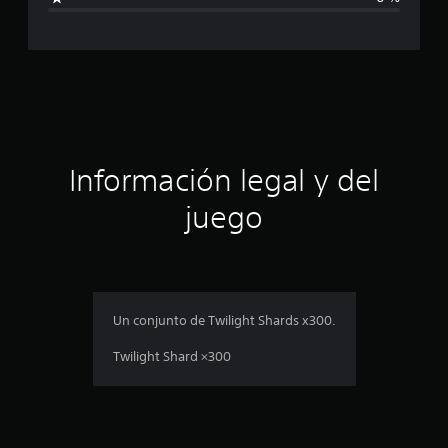
i
f
i
c
a
Información legal y del
c
juego
i
o
n
Un conjunto de Twilight Shards x300.
e
Twilight Shard ×300
s