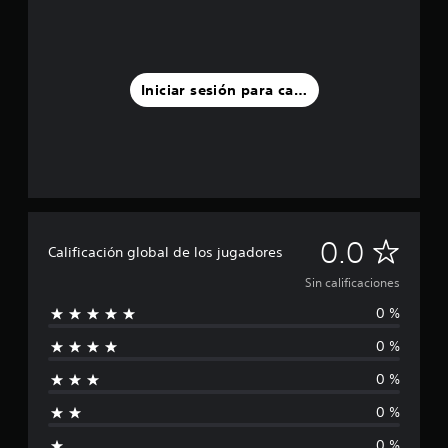
Iniciar sesión para calificar
S
0.0
Calificación global de los jugadores
i
Sin calificaciones
0 %
n
0 %
c
0 %
a
0 %
l
0 %