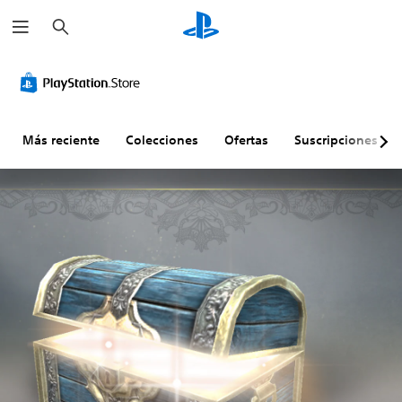
B
u
s
c
a
r
Más reciente
Colecciones
Ofertas
Suscripciones