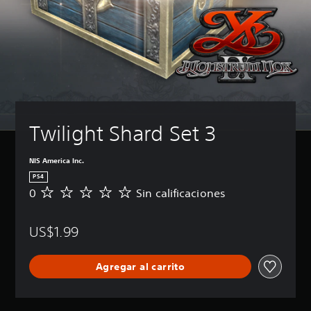
Twilight Shard Set 3
NIS America Inc.
PS4
0
Sin calificaciones
S
i
n
US$1.99
c
a
l
Agregar al carrito
i
f
i
c