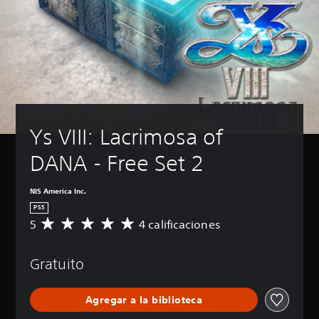
Ys VIII: Lacrimosa of 
DANA - Free Set 2
NIS America Inc.
PS5
5
4 calificaciones
C
a
l
Gratuito
i
f
i
Agregar a la biblioteca
c
a