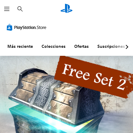
B
u
s
c
a
r
Más reciente
Colecciones
Ofertas
Suscripciones