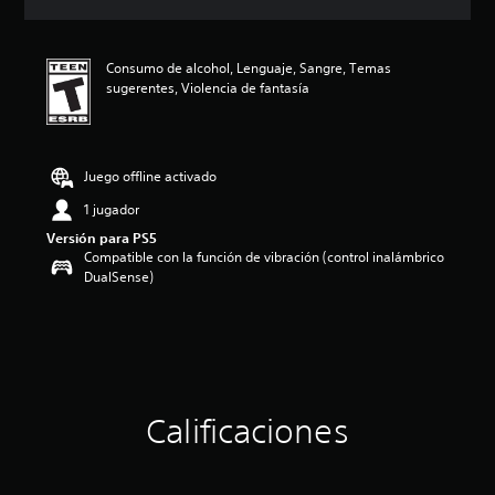
c
i
ó
Consumo de alcohol, Lenguaje, Sangre, Temas
n
sugerentes, Violencia de fantasía
p
r
o
m
e
Juego offline activado
d
1 jugador
i
o
Versión para PS5
:
Compatible con la función de vibración (control inalámbrico
5
DualSense)
e
s
t
r
e
l
l
Calificaciones
a
s
d
e