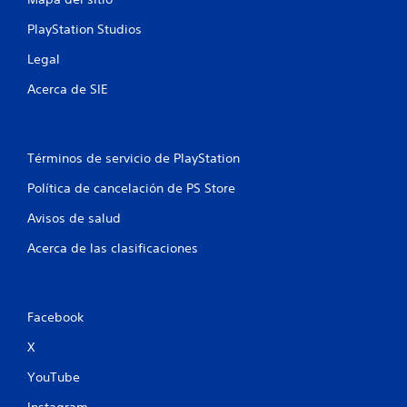
t
PlayStation Studios
r
Legal
e
Acerca de SIE
l
l
Términos de servicio de PlayStation
a
Política de cancelación de PS Store
s
Avisos de salud
e
Acerca de las clasificaciones
n
u
Facebook
n
X
t
YouTube