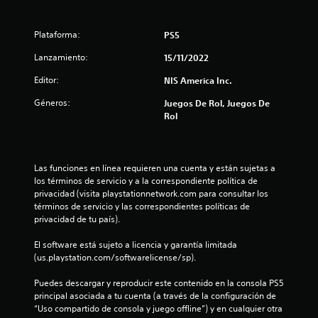
e
Plataforma:
d
PS5
Lanzamiento:
15/11/2022
i
Editor:
NIS America Inc.
o
Géneros:
Juegos De Rol, Juegos De
:
Rol
5
e
Las funciones en línea requieren una cuenta y están sujetas a 
los términos de servicio y a la correspondiente política de 
s
privacidad (visita playstationnetwork.com para consultar los 
términos de servicio y las correspondientes políticas de 
t
privacidad de tu país).
El software está sujeto a licencia y garantía limitada 
r
(us.playstation.com/softwarelicense/sp).
e
Puedes descargar y reproducir este contenido en la consola PS5 
principal asociada a tu cuenta (a través de la configuración de 
l
“Uso compartido de consola y juego offline”) y en cualquier otra 