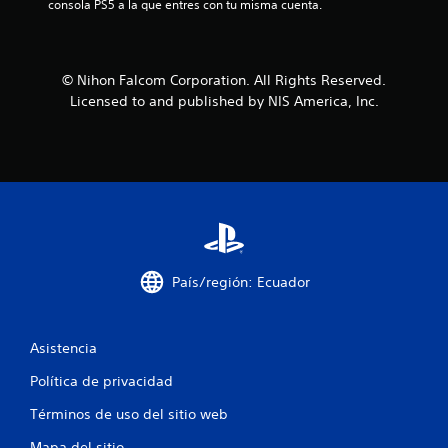
consola PS5 a la que entres con tu misma cuenta.
l
a
© Nihon Falcom Corporation. All Rights Reserved.
s
Licensed to and published by NIS America, Inc.
d
e
c
i
n
País/región: Ecuador
c
o
Asistencia
e
Política de privacidad
Términos de uso del sitio web
s
Mapa del sitio