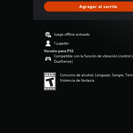
l
Agregar al carrito
i
f
i
c
a
Juego offline activado
c
i
1 jugador
o
Versión para PS5
n
Compatible con la función de vibración (control 
e
DualSense)
s
Consumo de alcohol, Lenguaje, Sangre, Tem
Violencia de fantasía