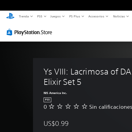
Tienda
PS5
Juegos
PS Plus
Accesorios
Noticias
Ys VIII: Lacrimosa of DA
Elixir Set 5
NIS America Inc.
PS5
0
Sin calificacione
S
i
n
US$0.99
c
a