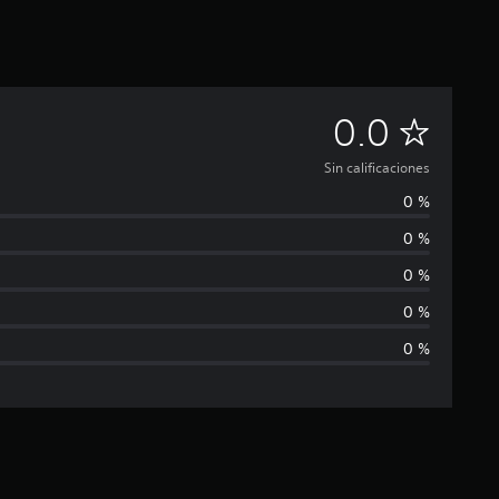
S
0.0
i
Sin calificaciones
0 %
n
0 %
c
0 %
a
0 %
0 %
l
i
f