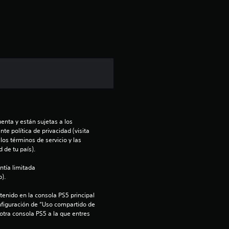
i
c
a
c
i
o
enta y están sujetas a los 
n
te política de privacidad (visita 
os términos de servicio y las 
e
 de tu país).
ntía limitada 
s
).
enido en la consola PS5 principal 
nfiguración de “Uso compartido de 
 otra consola PS5 a la que entres 