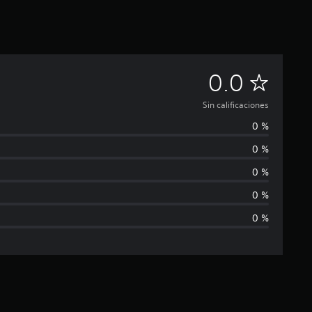
S
0.0
i
Sin calificaciones
0 %
n
0 %
c
0 %
a
0 %
0 %
l
i
f