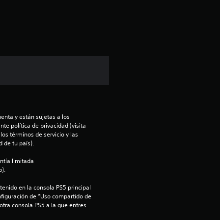
i
c
a
c
i
o
enta y están sujetas a los 
n
te política de privacidad (visita 
os términos de servicio y las 
e
 de tu país).
ntía limitada 
s
).
enido en la consola PS5 principal 
nfiguración de “Uso compartido de 
 otra consola PS5 a la que entres 