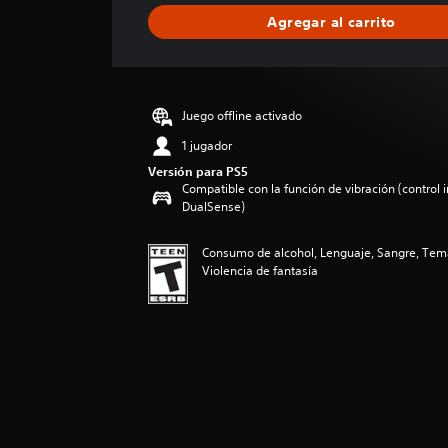
l
Agregar al carrito
i
f
i
c
a
Juego offline activado
c
i
1 jugador
o
Versión para PS5
n
Compatible con la función de vibración (control 
e
DualSense)
s
Consumo de alcohol, Lenguaje, Sangre, Tem
Violencia de fantasía