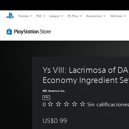
Tienda
PS5
Juegos
PS Plus
Accesorios
Noticias
Ys VIII: Lacrimosa of DA
Economy Ingredient Se
NIS America Inc.
PS5
0
Sin calificacione
S
i
n
US$0.99
c
a