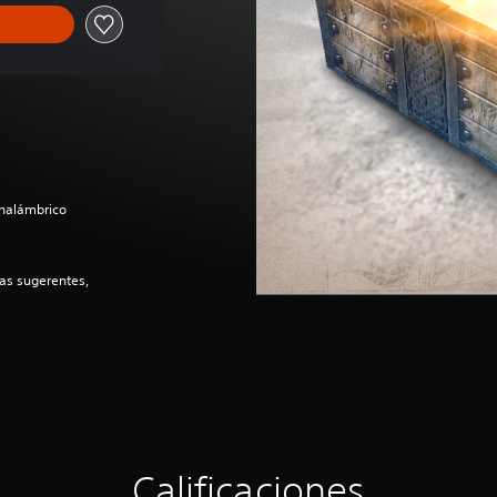
inalámbrico
as sugerentes,
Calificaciones