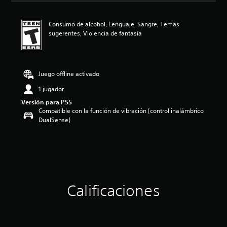
c
a
Consumo de alcohol, Lenguaje, Sangre, Temas
c
sugerentes, Violencia de fantasía
i
o
n
e
s
Juego offline activado
1 jugador
Versión para PS5
Compatible con la función de vibración (control inalámbrico
DualSense)
Calificaciones