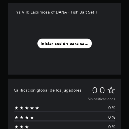
Ys VIII: Lacrimosa of DANA - Fish Bait Set 1
Iniciar sesión para calificar
S
0.0
Calificación global de los jugadores
i
Sin calificaciones
0 %
n
0 %
c
0 %