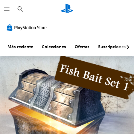
B
u
s
c
a
r
Más reciente
Colecciones
Ofertas
Suscripciones