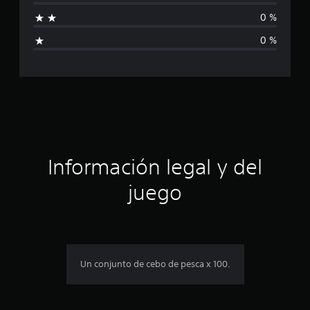
a
0 %
l
0 %
i
f
i
c
a
Información legal y del
c
juego
i
o
n
Un conjunto de cebo de pesca x 100.
e