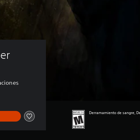
er
caciones
Derramamiento de sangre, Des