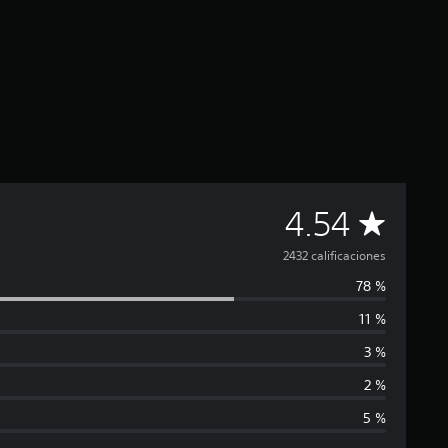
C
4.54
a
2432 calificaciones
78 %
l
11 %
i
3 %
f
2 %
5 %
i