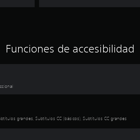
Funciones de accesibilidad
ccional
ubtítulos grandes, Subtítulos CC (básicos), Subtítulos CC grandes