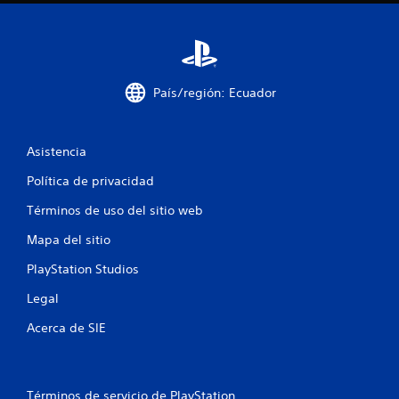
o
e
s
País/región: Ecuador
t
r
Asistencia
e
Política de privacidad
l
Términos de uso del sitio web
Mapa del sitio
l
PlayStation Studios
a
Legal
s
Acerca de SIE
e
n
Términos de servicio de PlayStation