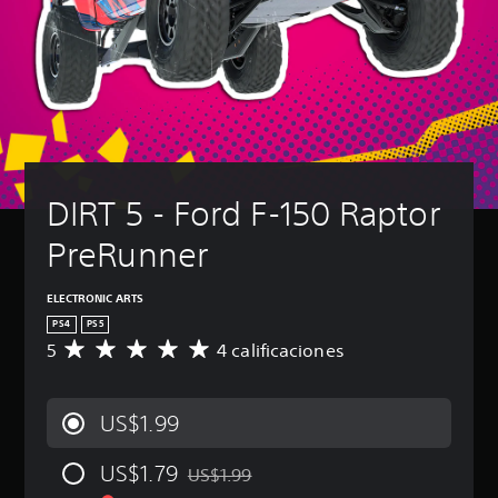
DIRT 5 - Ford F-150 Raptor 
PreRunner
ELECTRONIC ARTS
PS4
PS5
5
4 calificaciones
C
a
l
i
US$1.99
f
i
US$1.79
c
US$1.99
Rebajado del precio original de US$1.99
a