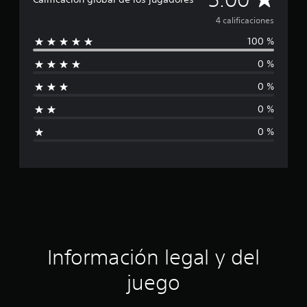
4
a
4 calificaciones
c
a
100 %
l
l
i
0 %
i
f
i
0 %
f
c
0 %
a
i
c
0 %
i
c
o
n
a
e
s
c
i
ó
Información legal y del
n
juego
p