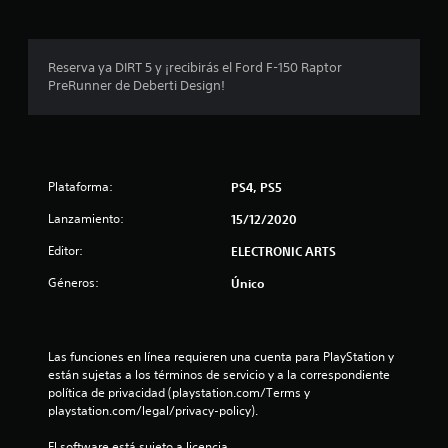
r
o
Reserva ya DIRT 5 y ¡recibirás el Ford F-150 Raptor
PreRunner de Deberti Design!
m
e
d
Plataforma:
PS4, PS5
i
Lanzamiento:
15/12/2020
o
Editor:
ELECTRONIC ARTS
:
Géneros:
Único
5
e
Las funciones en línea requieren una cuenta para PlayStation y 
están sujetas a los términos de servicio y a la correspondiente 
s
política de privacidad (playstation.com/Terms y 
playstation.com/legal/privacy-policy).
t
El software está sujeto a licencia 