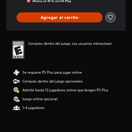
Ahorra un 10 % con EA Play
c
i
ó
Agregar al carrito
n
p
r
o
m
Compras dentro del juego, Los usuarios interactúan
e
d
i
o
:
Se requiere PS Plus para jugar online
5
e
Compras dentro del juego opcionales
s
t
Admite hasta 12 jugadores online que tengan PS Plus
r
Juego online opcional
e
l
1-4 jugadores
l
a
s
d
e