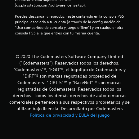
(us.playstation.com/softwarelicense/sp).
r
Puedes descargar y reproducir este contenido en la consola PS5 
e
principal asociada a tu cuenta (a través de la configuración de 
“Uso compartido de consola y juego offline”) y en cualquier otra 
l
consola PS5 a la que entres con tu misma cuenta.
l
a
© 2020 The Codemasters Software Company Limited
s
(“Codemasters”). Reservados todos los derechos.
“Codemasters”®, “EGO”®, el logotipo de Codemasters y
d
“DiRT”® son marcas registradas propiedad de
Codemasters. “DIRT 5”™ y “RaceNet”™ son marcas
e
registradas de Codemasters. Reservados todos los
derechos. Todos los demás derechos de autor o marcas
c
comerciales pertenecen a sus respectivos propietarios y se
utilizan bajo licencia. Desarrollado por Codemasters
i
Política de privacidad y EULA del juego
n
c