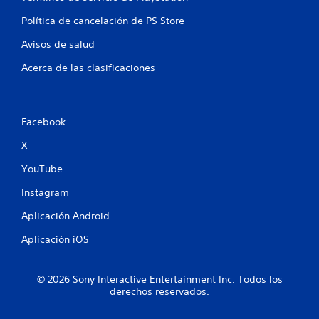
u
Política de cancelación de PS Store
n
Avisos de salud
t
Acerca de las clasificaciones
o
t
Facebook
a
X
l
YouTube
d
Instagram
Aplicación Android
e
Aplicación iOS
4
c
© 2026 Sony Interactive Entertainment Inc. Todos los
derechos reservados.
a