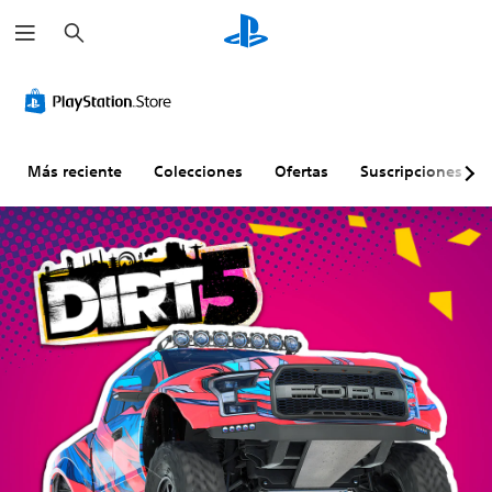
B
u
s
c
a
r
Más reciente
Colecciones
Ofertas
Suscripciones