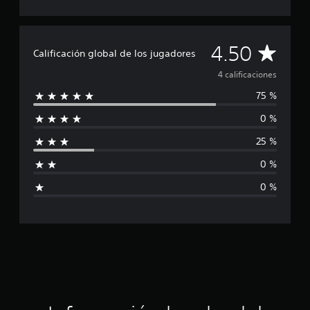
d
e
4
C
4.50
c
Calificación global de los jugadores
a
a
l
4 calificaciones
i
75 %
l
f
i
0 %
i
c
a
25 %
c
f
i
0 %
o
i
n
0 %
e
c
s
a
c
i
ó