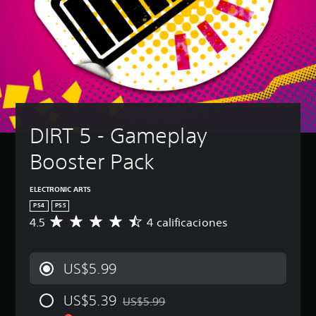
DIRT 5 - Gameplay 
Booster Pack
ELECTRONIC ARTS
PS4
PS5
4.5
4 calificaciones
C
a
l
i
US$5.99
f
i
US$5.39
c
US$5.99
Rebajado del precio original de US$5.99
a