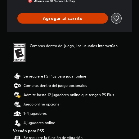
Ahorra un 10 % con EA Play
c
i
ó
Agregar al carrito
n
p
r
o
m
Compras dentro del juego, Los usuarios interactúan
e
d
i
o
:
Se requiere PS Plus para jugar online
4
.
Compras dentro del juego opcionales
5
e
Admite hasta 12 jugadores online que tengan PS Plus
s
Juego online opcional
t
r
1-4 jugadores
e
l
4 jugadores online
l
Versión para PS5
a
Se requiere la función de vibración
s