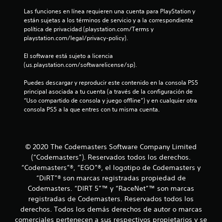
5
Las funciones en línea requieren una cuenta para PlayStation y 
están sujetas a los términos de servicio y a la correspondiente 
e
política de privacidad (playstation.com/Terms y 
playstation.com/legal/privacy-policy).
s
El software está sujeto a licencia 
(us.playstation.com/softwarelicense/sp).
t
Puedes descargar y reproducir este contenido en la consola PS5 
r
principal asociada a tu cuenta (a través de la configuración de 
“Uso compartido de consola y juego offline”) y en cualquier otra 
e
consola PS5 a la que entres con tu misma cuenta.
l
l
© 2020 The Codemasters Software Company Limited
(“Codemasters”). Reservados todos los derechos.
a
“Codemasters”®, “EGO”®, el logotipo de Codemasters y
s
“DiRT”® son marcas registradas propiedad de
Codemasters. “DIRT 5”™ y “RaceNet”™ son marcas
d
registradas de Codemasters. Reservados todos los
derechos. Todos los demás derechos de autor o marcas
e
comerciales pertenecen a sus respectivos propietarios y se