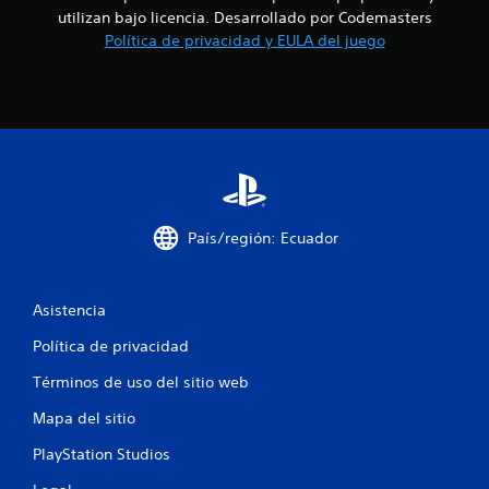
utilizan bajo licencia. Desarrollado por Codemasters
c
Política de privacidad y EULA del juego
i
n
c
o
e
País/región: Ecuador
s
t
Asistencia
r
Política de privacidad
Términos de uso del sitio web
e
Mapa del sitio
l
PlayStation Studios
l