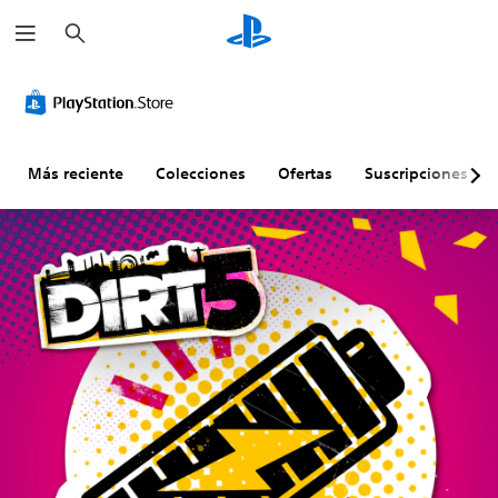
B
u
s
c
a
r
Más reciente
Colecciones
Ofertas
Suscripciones