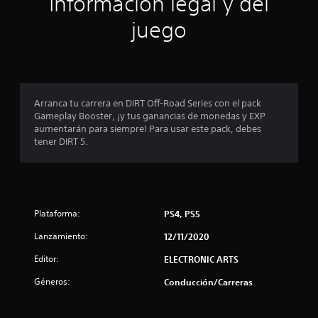
Información legal y del
n
juego
p
r
o
Arranca tu carrera en DIRT Off-Road Series con el pack
Gameplay Booster, ¡y tus ganancias de monedas y EXP
m
aumentarán para siempre! Para usar este pack, debes
tener DIRT 5.
e
d
i
Plataforma:
PS4, PS5
o
Lanzamiento:
12/11/2020
:
Editor:
ELECTRONIC ARTS
4
Géneros:
Conducción/Carreras
.