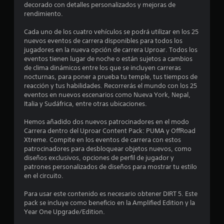
decorado con detalles personalizados y mejoras de
rendimiento.
e
Cada uno de los cuatro vehículos se podrá utilizar en los 25
s
nuevos eventos de carrera disponibles para todos los
jugadores en la nueva opción de carrera Uproar. Todos los
t
eventos tienen lugar de noche o están sujetos a cambios
de clima dinámicos entre los que se incluyen carreras
r
nocturnas, para poner a prueba tu temple, tus tiempos de
reacción y tus habilidades. Recorrerás el mundo con los 25
e
eventos en nuevos escenarios como Nueva York, Nepal,
Italia y Sudáfrica, entre otras ubicaciones.
l
Hemos añadido dos nuevos patrocinadores en el modo
l
Carrera dentro del Uproar Content Pack: PUMA y OffRoad
Xtreme. Compite en los eventos de carrera con estos
a
patrocinadores para desbloquear objetos nuevos, como
diseños exclusivos, opciones de perfil de jugador y
s
patrones personalizados de diseños para mostrar tu estilo
en el circuito.
d
Para usar este contenido es necesario obtener DIRT 5. Este
e
pack se incluye como beneficio en la Amplified Edition y la
Year One Upgrade/Edition.
c