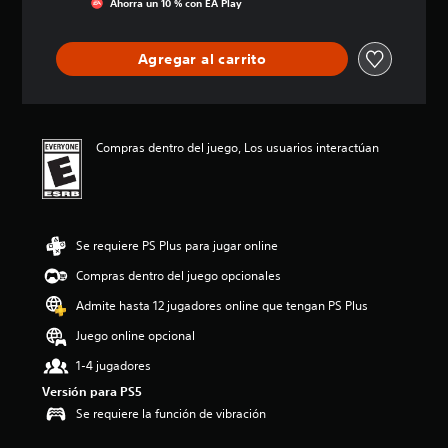
Ahorra un 10 % con EA Play
c
i
ó
Agregar al carrito
n
p
r
o
m
Compras dentro del juego, Los usuarios interactúan
e
d
i
o
:
Se requiere PS Plus para jugar online
4
.
Compras dentro del juego opcionales
6
e
Admite hasta 12 jugadores online que tengan PS Plus
s
Juego online opcional
t
r
1-4 jugadores
e
l
Versión para PS5
l
Se requiere la función de vibración
a
s