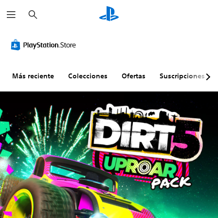
B
u
s
c
a
r
Más reciente
Colecciones
Ofertas
Suscripciones