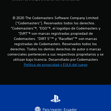
s
e
© 2020 The Codemasters Software Company Limited
(“Codemasters”). Reservados todos los derechos.
n
“Codemasters”®, “EGO”®, el logotipo de Codemasters y
u
“DiRT”® son marcas registradas propiedad de
Codemasters. “DIRT 5”™ y “RaceNet”™ son marcas
n
registradas de Codemasters. Reservados todos los
derechos. Todos los demás derechos de autor o marcas
t
comerciales pertenecen a sus respectivos propietarios y se
utilizan bajo licencia. Desarrollado por Codemasters
o
Política de privacidad y EULA del juego
t
a
l
d
e
País/región: Ecuador