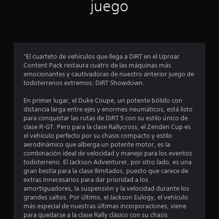
n
juego
p
r
o
"El cuarteto de vehículos que llega a DiRT en el Uproar
Content Pack restaura cuatro de las máquinas más
m
emocionantes y cautivadoras de nuestro anterior juego de
todoterrenos extremos: DiRT Showdown.
e
En primer lugar, el Duke Coupe, un potente bólido con
d
distancia larga entre ejes y enormes neumáticos, está listo
para conquistar las rutas de DiRT 5 con su estilo único de
i
clase R-GT. Pero para la clase Rallycross, el Zenden Cup es
el vehículo perfecto por su chasis compacto y estilo
o
aerodinámico que alberga un potente motor, es la
combinación ideal de velocidad y manejo para los eventos
:
todoterreno. El Jackson Adventurer, por otro lado, es una
gran bestia para la clase Ilimitados, puesto que carece de
4
extras innecesarios para dar prioridad a los
amortiguadores, la suspensión y la velocidad durante los
.
grandes saltos. Por último, el Jackson Eulogy, el vehículo
más especial de nuestras últimas incorporaciones, viene
6
para quedarse a la clase Rally clásico con su chasis