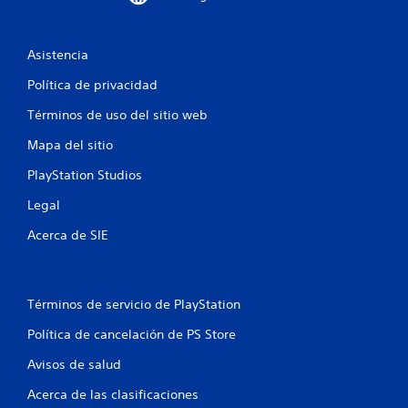
5
c
Asistencia
a
Política de privacidad
Términos de uso del sitio web
l
Mapa del sitio
i
PlayStation Studios
f
Legal
i
Acerca de SIE
c
a
Términos de servicio de PlayStation
c
Política de cancelación de PS Store
i
Avisos de salud
o
Acerca de las clasificaciones