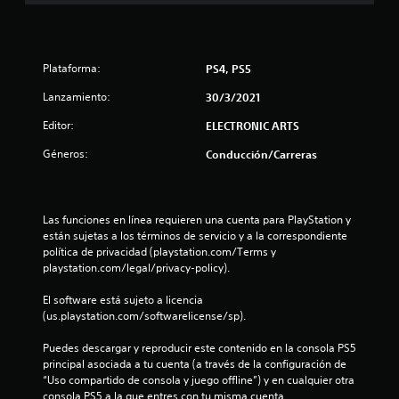
i
n
Plataforma:
PS4, PS5
c
Lanzamiento:
30/3/2021
o
Editor:
ELECTRONIC ARTS
e
Géneros:
Conducción/Carreras
s
t
Las funciones en línea requieren una cuenta para PlayStation y 
están sujetas a los términos de servicio y a la correspondiente 
política de privacidad (playstation.com/Terms y 
r
playstation.com/legal/privacy-policy).
e
El software está sujeto a licencia 
(us.playstation.com/softwarelicense/sp).
l
Puedes descargar y reproducir este contenido en la consola PS5 
l
principal asociada a tu cuenta (a través de la configuración de 
“Uso compartido de consola y juego offline”) y en cualquier otra 
a
consola PS5 a la que entres con tu misma cuenta.