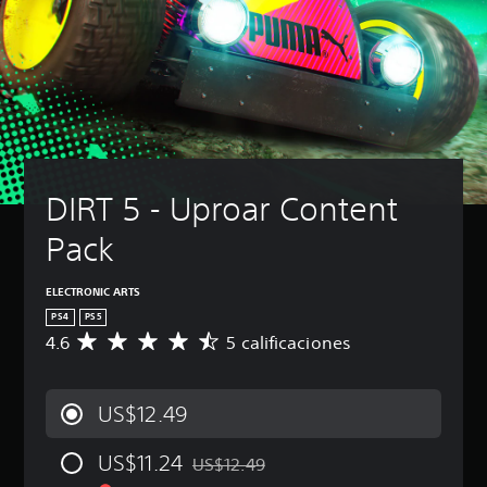
DIRT 5 - Uproar Content 
Pack
ELECTRONIC ARTS
PS4
PS5
4.6
5 calificaciones
C
a
l
i
US$12.49
f
i
US$11.24
c
US$12.49
Rebajado del precio original de US$12.49
a