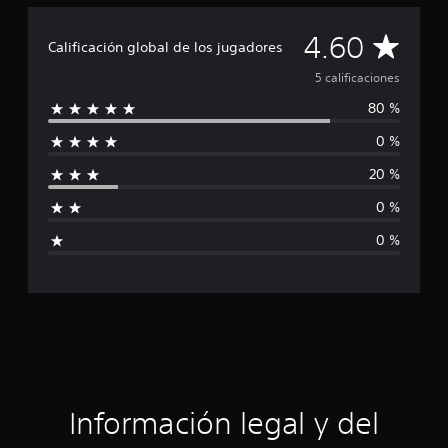
d
e
C
4.60
Calificación global de los jugadores
5
c
a
5 calificaciones
a
l
80 %
l
i
0 %
f
i
i
20 %
c
f
a
0 %
c
i
i
0 %
o
c
n
e
a
s
c
i
ó
Información legal y del