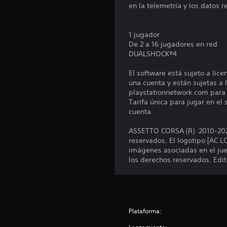
n
en la telemetría y los datos r
e
s
1 jugador
De 2 a 16 jugadores en red
DUALSHOCK®4
El software está sujeto a lic
una cuenta y están sujetas a l
playstationnetwork.com para c
Tarifa única para jugar en el
cuenta.
ASSETTO CORSA (R) 2010-2020 
reservados. El logotipo [AC 
imágenes asociadas en el jue
los derechos reservados. Edi
Plataforma: