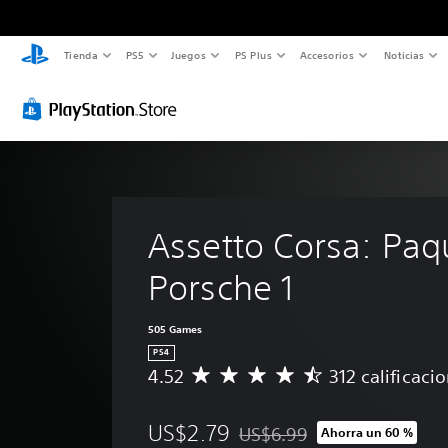
Tienda
PS5
Juegos
PS Plus
Accesorios
Noticias
Assetto Corsa: Paq
Porsche 1
505 Games
PS4
4.52
312 calificaci
C
a
l
US$2.79
US$6.99
Ahorra un 60 %
i
Rebajado del precio original d