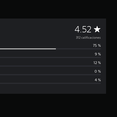
C
4.52
a
312 calificaciones
75 %
l
9 %
i
12 %
f
0 %
4 %
i
c
a
c