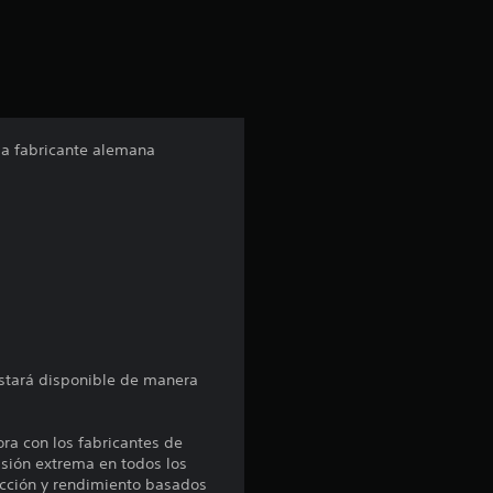
i
ó
n
 la fabricante alemana
p
r
o
m
e
estará disponible de manera
d
ra con los fabricantes de
i
isión extrema en todos los
ucción y rendimiento basados