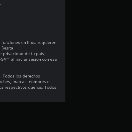
o
.
:
4
.
s funciones en línea requieren
 (visita
5
e privacidad de tu país).
PS4™ al iniciar sesión con esa
2
e
. Todos los derechos
coches, marcas, nombres e
us respectivos dueños. Todos
s
t
r
e