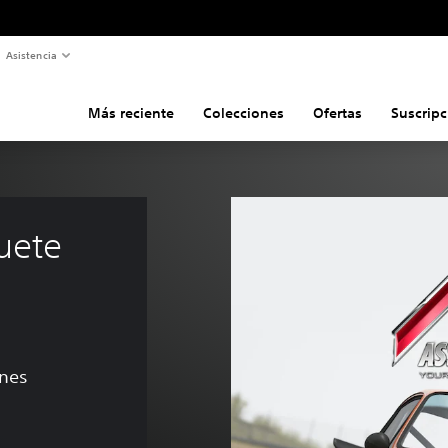
Asistencia
Más reciente
Colecciones
Ofertas
Suscripc
uete 
ones
e US$6.99