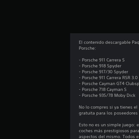
n
u
n
t
o
t
a
l
El contenido descargable Paq
d
Porsche:
e
3
- Porsche 911 Carrera S
1
- Porsche 918 Spyder
2
- Porsche 917/30 Spyder
c
- Porsche 911 Carrera RSR 3.0
a
- Porsche Cayman GT4 Clubsp
l
- Porsche 718 Cayman S
i
- Porsche 935/78 Moby Dick
f
i
No lo compres si ya tienes e
c
gratuita para los poseedore
a
c
Esto no es un simple juego: e
i
coches más prestigiosos para 
o
aspectos del mismo. Todos el