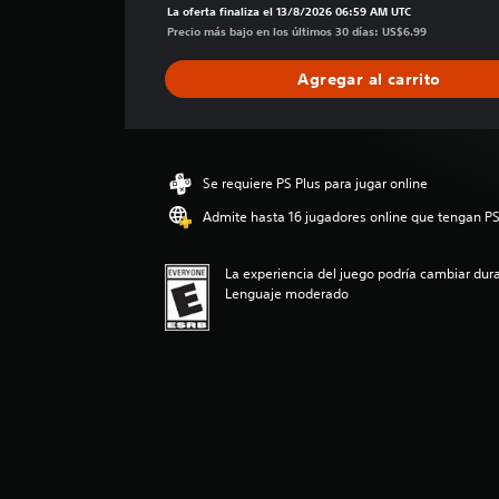
f
La oferta finaliza el 13/8/2026 06:59 AM UTC
i
Precio más bajo en los últimos 30 días: US$6.99
c
a
Agregar al carrito
c
i
ó
n
p
Se requiere PS Plus para jugar online
r
Admite hasta 16 jugadores online que tengan PS
o
m
e
La experiencia del juego podría cambiar dura
d
Lenguaje moderado
i
o
:
4
.
5
2
e
s
t