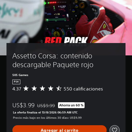
Assetto Corsa: contenido 
descargable Paquete rojo
505 Games
PS4
4.37
550 calificaciones
C
a
l
US$3.99
i
US$9.99
Ahorra un 60 %
Rebajado del precio original de US$9.99
f
La oferta finaliza el 13/8/2026 06:59 AM UTC
i
Precio más bajo en los últimos 30 días: US$9.99
c
a
Agregar al carrito
c