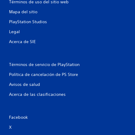
n
Términos de uso del sitio web
Mapa del sitio
t
PlayStation Studios
o
Legal
t
Acerca de SIE
a
l
Términos de servicio de PlayStation
d
Política de cancelación de PS Store
e
Avisos de salud
5
Acerca de las clasificaciones
5
0
Facebook
c
X