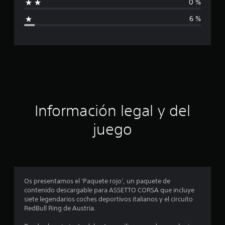
l
0 %
i
d
6 %
e
c
5
5
0
a
c
a
c
l
i
i
f
i
ó
Información legal y del
c
a
n
juego
c
i
p
o
n
r
e
s
o
Os presentamos el 'Paquete rojo', un paquete de
contenido descargable para ASSETTO CORSA que incluye
m
siete legendarios coches deportivos italianos y el circuito
RedBull Ring de Austria.
e