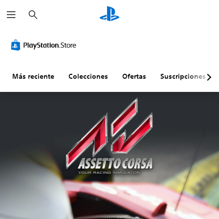
B
u
s
c
a
r
Más reciente
Colecciones
Ofertas
Suscripciones