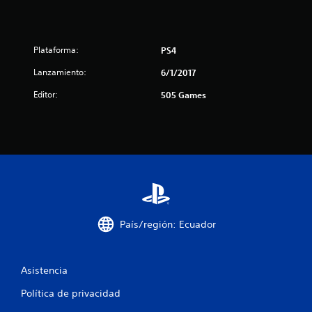
e
s
Plataforma:
PS4
t
Lanzamiento:
6/1/2017
r
Editor:
505 Games
e
l
l
a
s
País/región: Ecuador
e
n
Asistencia
u
Política de privacidad