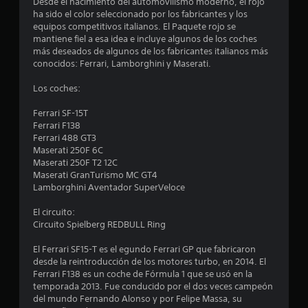
Desde el nacimiento del automovilismo moderno, el rojo
d
ha sido el color seleccionado por los fabricantes y los
equipos competitivos italianos. El Paquete rojo se
i
mantiene fiel a esa idea e incluye algunos de los coches
más deseados de algunos de los fabricantes italianos más
o
conocidos: Ferrari, Lamborghini y Maserati.
:
Los coches:
4
Ferrari SF-15T
Ferrari F138
.
Ferrari 488 GT3
Maserati 250F 6C
3
Maserati 250F T2 12C
Maserati GranTurismo MC GT4
Lamborghini Aventador SuperVeloce
7
El circuito:
e
Circuito Spielberg REDBULL Ring
s
El Ferrari SF15-T es el egundo Ferrari GP que fabricaron
desde la reintroducción de los motores turbo, en 2014. El
t
Ferrari F138 es un coche de Fórmula 1 que se usó en la
temporada 2013. Fue conducido por el dos veces campeón
r
del mundo Fernando Alonso y por Felipe Massa, su