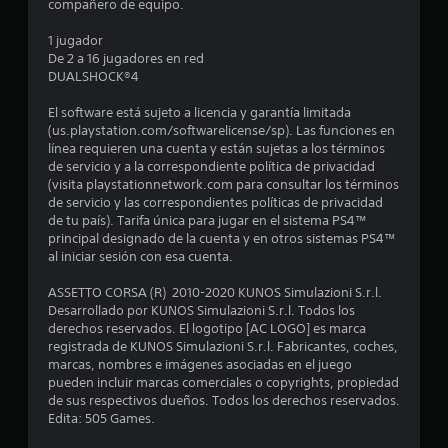
compañero de equipo.
e
1 jugador
l
De 2 a 16 jugadores en red
DUALSHOCK®4
l
El software está sujeto a licencia y garantía limitada
a
(us.playstation.com/softwarelicense/sp). Las funciones en
línea requieren una cuenta y están sujetas a los términos
s
de servicio y a la correspondiente política de privacidad
(visita playstationnetwork.com para consultar los términos
d
de servicio y las correspondientes políticas de privacidad
de tu país). Tarifa única para jugar en el sistema PS4™
e
principal designado de la cuenta y en otros sistemas PS4™
al iniciar sesión con esa cuenta.
c
ASSETTO CORSA (R) 2010-2020 KUNOS Simulazioni S.r.l.
i
Desarrollado por KUNOS Simulazioni S.r.l. Todos los
derechos reservados. El logotipo [AC LOGO] es marca
n
registrada de KUNOS Simulazioni S.r.l. Fabricantes, coches,
marcas, nombres e imágenes asociadas en el juego
c
pueden incluir marcas comerciales o copyrights, propiedad
de sus respectivos dueños. Todos los derechos reservados.
o
Edita: 505 Games.