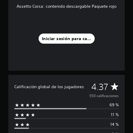
d
Assetto Corsa: contenido descargable Paquete rojo
e
c
i
n
c
o
Iniciar sesión para calificar
e
s
t
r
e
l
l
a
C
4.37
s
Calificación global de los jugadores
e
a
550 calificaciones
n
u
69 %
l
n
t
11 %
i
o
t
14 %
f
a