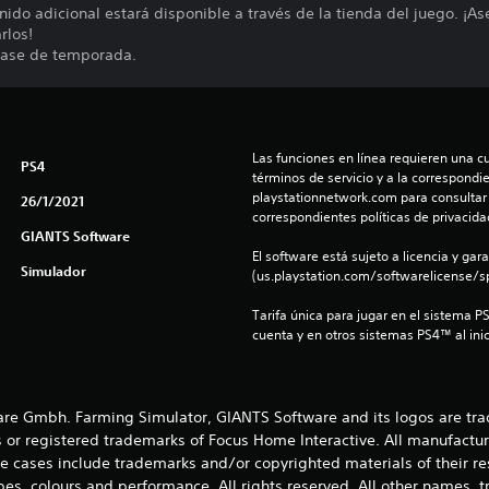
ido adicional estará disponible a través de la tienda del juego. ¡As
rlos!
 pase de temporada.
Las funciones en línea requieren una cu
PS4
términos de servicio y a la correspondien
playstationnetwork.com para consultar l
26/1/2021
correspondientes políticas de privacidad
GIANTS Software
El software está sujeto a licencia y gara
Simulador
(us.playstation.com/softwarelicense/sp
Tarifa única para jugar en el sistema P
cuenta y en otros sistemas PS4™ al inic
e Gmbh. Farming Simulator, GIANTS Software and its logos are tra
 or registered trademarks of Focus Home Interactive. All manufactur
 cases include trademarks and/or copyrighted materials of their r
es, colours and performance. All rights reserved. All other names, t