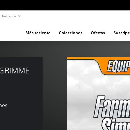
Asistencia
Más reciente
Colecciones
Ofertas
Suscripc
- GRIMME 
ones