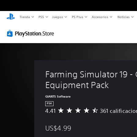
Tienda
PS5
Juegos
PS Plus
Accesorios
Noticias
Farming Simulator 19 
Equipment Pack
GIANTS Software
PS4
4.41
361 calificaci
C
a
l
US$4.99
i
f