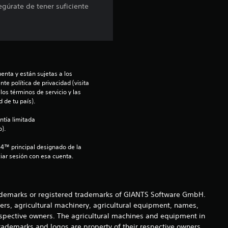
egúrate de tener suficiente
:
4
.
enta y están sujetas a los 
4
te política de privacidad (visita 
os términos de servicio y las 
1
 de tu país).
ntía limitada 
e
).
s
S4™ principal designado de la 
iar sesión con esa cuenta.
t
r
demarks or registered trademarks of GIANTS Software GmbH.
ers, agricultural machinery, agricultural equipment, names,
e
espective owners. The agricultural machines and equipment in
rademarks and logos are property of their respective owners.