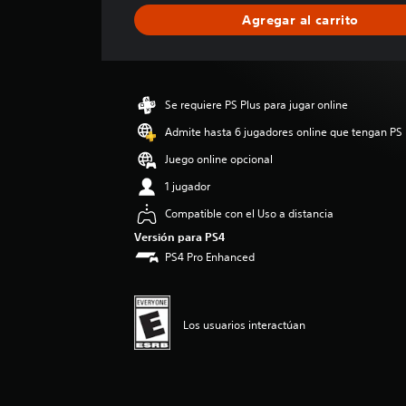
i
Agregar al carrito
c
a
c
i
ó
Se requiere PS Plus para jugar online
n
p
Admite hasta 6 jugadores online que tengan PS 
r
Juego online opcional
o
m
1 jugador
e
Compatible con el Uso a distancia
d
i
Versión para PS4
o
PS4 Pro Enhanced
:
4
.
4
Los usuarios interactúan
1
e
s
t
r