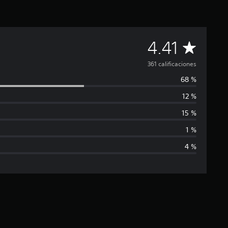
C
4.41
a
361 calificaciones
68 %
l
12 %
i
15 %
f
1 %
4 %
i
c
a
c