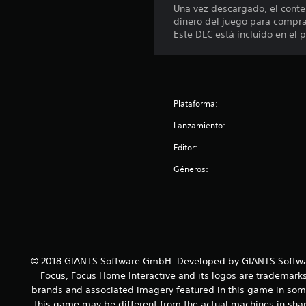
Una vez descargado, el conten
dinero del juego para compra
Este DLC está incluido en el
Plataforma:
Lanzamiento:
Editor:
Géneros:
© 2018 GIANTS Software GmbH. Developed by GIANTS Softwar
Focus, Focus Home Interactive and its logos are trademarks
brands and associated imagery featured in this game in some
this game may be different from the actual machines in shap