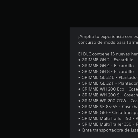
e
s
¡Amplía tu experiencia con e
concurso de mods para Farmi
El DLC contiene 13 nuevas he
• GRIMME GH 2 - Escardillo
• GRIMME GH 4 - Escardillo
• GRIMME GH 8 - Escardillo
• GRIMME GL 32 E - Plantado
• GRIMME GL 32 F - Plantador
• GRIMME WH 200 Eco - Cose
• GRIMME WH 200 S - Cosech
• GRIMME WR 200 CDW - Cos
• GRIMME SE 85-55 - Cosecha
• GRIMME GBF - Cinta transp
• GRIMME MultiTrailer 190 -
• GRIMME MultiTrailer 350 -
• Cinta transportadora de Liz