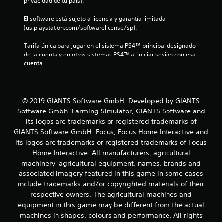
s
privacidad de tu país).
d
El software está sujeto a licencia y garantía limitada 
(us.playstation.com/softwarelicense/sp).
e
Tarifa única para jugar en el sistema PS4™ principal designado 
c
de la cuenta y en otros sistemas PS4™ al iniciar sesión con esa 
cuenta.
i
n
© 2019 GIANTS Software GmbH. Developed by GIANTS
c
Software Gmbh. Farming Simulator, GIANTS Software and
its logos are trademarks or registered trademarks of
o
GIANTS Software GmbH. Focus, Focus Home Interactive and
its logos are trademarks or registered trademarks of Focus
e
Home Interactive. All manufacturers, agricultural
s
machinery, agricultural equipment, names, brands and
associated imagery featured in this game in some cases
t
include trademarks and/or copyrighted materials of their
respective owners. The agricultural machines and
r
equipment in this game may be different from the actual
machines in shapes, colours and performance. All rights
e