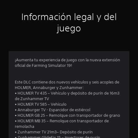
i
ó
Información legal y del
n
juego
p
r
o
¡Aumenta tu experiencia de juego con la nueva extensión
oficial de Farming Simulator 19!
m
e
Este DLC contiene dos nuevos vehículos y seis acoples de
HOLMER, Annaburger y Zunhammer:
d
• HOLMER TV 435 – Vehículo y depósito de purín de 16m3
de Zunhammer TV
i
• HOLMER TV 585 – Vehículo
• Annaburger TV - Esparcidor de estiércol
o
• HOLMER GB 25 – Remolque con transportador de grano
• HOLMER MB 35 – Remolque con transportador de
:
remolacha
• Zunhammer TV 21m3– Depósito de purín
• Zunhammer GlideFix 15 – Inyectores de purín