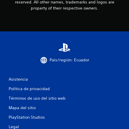
reserved. All other names, trademarks and logos are
l
property of their respective owners.
l
a
s
e
País/región: Ecuador
n
u
Asistencia
n
Política de privacidad
t
Términos de uso del sitio web
o
Mapa del sitio
t
PlayStation Studios
a
Legal