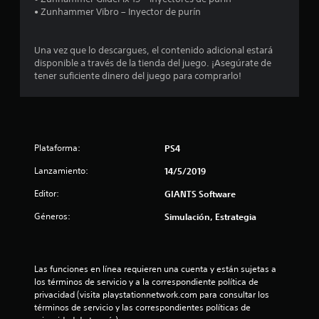
4
• Zunhammer Vibro – Inyector de purín
.
1
Una vez que lo descargues, el contenido adicional estará
disponible a través de la tienda del juego. ¡Asegúrate de
tener suficiente dinero del juego para comprarlo!
5
e
s
Plataforma:
PS4
t
Lanzamiento:
14/5/2019
r
Editor:
GIANTS Software
e
Géneros:
Simulación, Estrategia
l
l
Las funciones en línea requieren una cuenta y están sujetas a 
los términos de servicio y a la correspondiente política de 
a
privacidad (visita playstationnetwork.com para consultar los 
términos de servicio y las correspondientes políticas de 