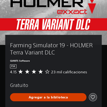
Farming Simulator 19 - HOLMER 
Terra Variant DLC
GIANTS Software
PS4
4.15
23 mil calificaciones
C
a
l
Gratuito
i
f
i
Agregar a la biblioteca
c
a
c