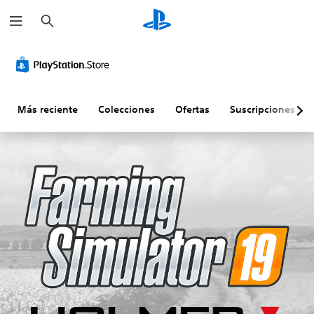
B
u
s
c
a
r
Más reciente
Colecciones
Ofertas
Suscripciones