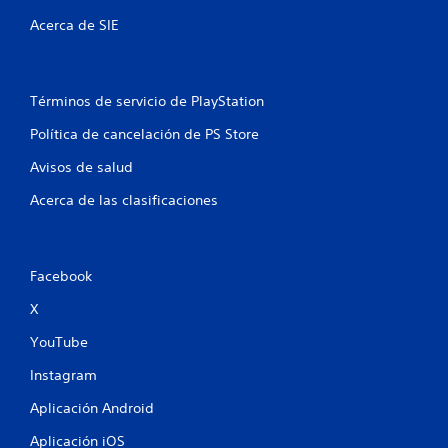
l
Acerca de SIE
d
e
Términos de servicio de PlayStation
2
Política de cancelación de PS Store
Avisos de salud
3
Acerca de las clasificaciones
4
6
Facebook
9
X
c
YouTube
a
Instagram
l
Aplicación Android
i
Aplicación iOS