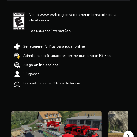
i
ó
Visita www.esrb.org para obtener información de la
n
clasificación
p
r
Los usuarios interactúan
o
m
e
Se requiere PS Plus para jugar online
d
i
Admite hasta 6 jugadores online que tengan PS Plus
o
Juego online opcional
:
4
1 jugador
.
1
Compatible con el Uso a distancia
5
e
s
t
r
e
l
l
a
s