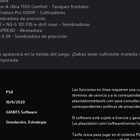
adora
er & iXtra 1100 Comfort - Tanques frontales
Enduro Pro 5000F - Cultivadores
mbradora de precisión
2 + NG-S 101 F35 e-drill maxi – Sembradoras
OSPREAD - Abonadora
 II 24 - Sembradora de precisión
do aparecerá en la tienda del juego. ¡Debes tener suficiente moneda
emporada.
Las funciones en línea requieren una cu
PS4
términos de servicio y a la correspondien
playstationnetwork.com para consultar l
16/6/2020
correspondientes políticas de privacidad
GIANTS Software
El software está sujeto a licencia y gara
Simulación, Estrategia
(us.playstation.com/softwarelicense/sp
Tarifa única para jugar en el sistema P