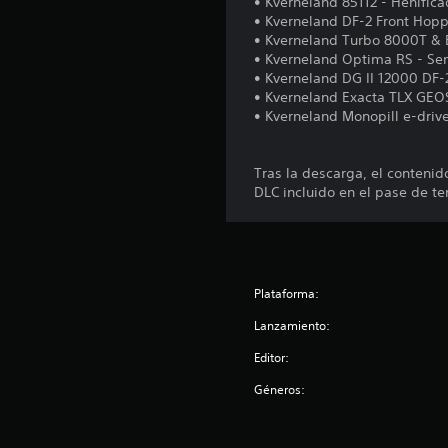
• Kverneland 85112 - Henific
o
• Kverneland DF-2 Front Hopp
n
• Kverneland Turbo 8000T & 
e
• Kverneland Optima RS - Se
s
• Kverneland DG II 12000 DF-
• Kverneland Exacta TLX GE
• Kverneland Monopill e-drive
Tras la descarga, el conteni
DLC incluido en el pase de t
Plataforma:
Lanzamiento:
Editor:
Géneros: