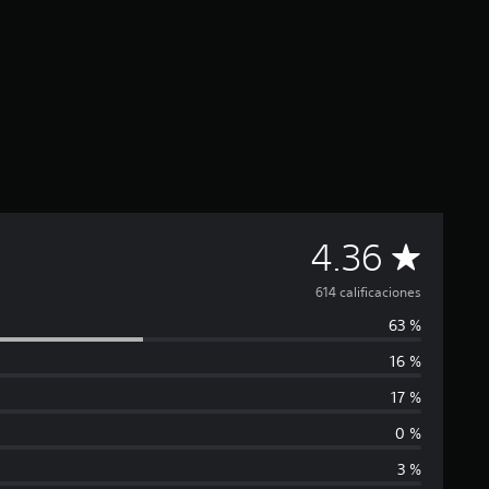
C
4.36
a
614 calificaciones
63 %
l
16 %
i
17 %
f
0 %
3 %
i