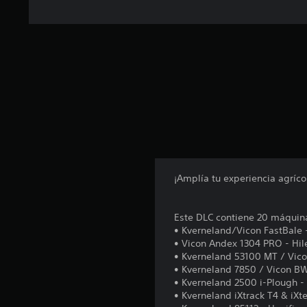
e
n
u
n
t
o
t
a
l
d
e
6
1
4
¡Amplía tu experiencia agríco
c
a
l
Este DLC contiene 20 máquin
i
• Kverneland/Vicon FastBale
f
• Vicon Andex 1304 PRO - Hil
i
• Kverneland 53100 MT / Vic
c
• Kverneland 7850 / Vicon BW
a
• Kverneland 2500 i-Plough -
c
• Kverneland iXtrack T4 & iXt
i