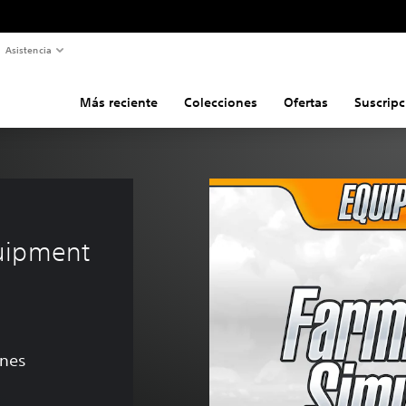
Asistencia
Más reciente
Colecciones
Ofertas
Suscripc
uipment 
ones