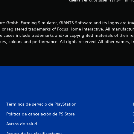
cuenta y en otros sistemas PS4™ al inic
e Gmbh. Farming Simulator, GIANTS Software and its logos are tra
 or registered trademarks of Focus Home Interactive. All manufactur
 cases include trademarks and/or copyrighted materials of their r
es, colours and performance. All rights reserved. All other names, t
Términos de servicio de PlayStation
Política de cancelación de PS Store
Avisos de salud
Acerca de las clasificaciones