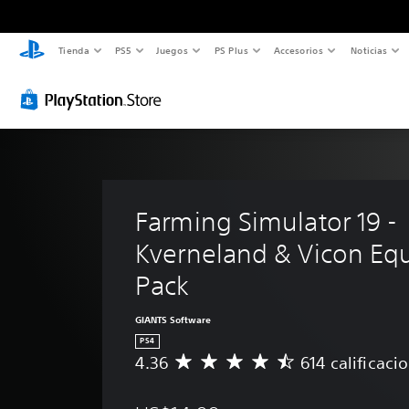
Tienda
PS5
Juegos
PS Plus
Accesorios
Noticias
Farming Simulator 19 - 
Kverneland & Vicon Eq
Pack
GIANTS Software
PS4
4.36
614 calificaci
C
a
l