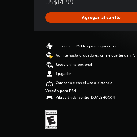
US$14.99
i
f
i
Agregar al carrito
c
a
c
i
ó
Se requiere PS Plus para jugar online
n
p
Admite hasta 6 jugadores online que tengan PS 
r
Juego online opcional
o
m
1 jugador
e
Compatible con el Uso a distancia
d
i
Versión para PS4
o
Vibración del control DUALSHOCK 4
:
4
.
3
6
e
s