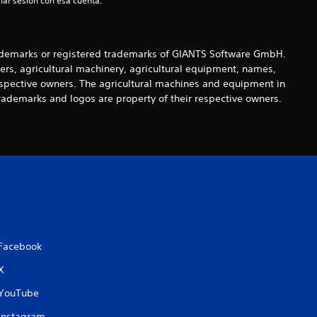
iar sesión con esa cuenta.
t
r
demarks or registered trademarks of GIANTS Software GmbH.
ers, agricultural machinery, agricultural equipment, names,
e
espective owners. The agricultural machines and equipment in
rademarks and logos are property of their respective owners.
l
l
a
s
d
Facebook
e
X
c
YouTube
i
Instagram