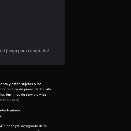
e
d
i
o
:
 del juego para comprarlo!
4
.
enta y están sujetas a los 
3
te política de privacidad (visita 
os términos de servicio y las 
6
 de tu país).
ntía limitada 
e
).
s
S4™ principal designado de la 