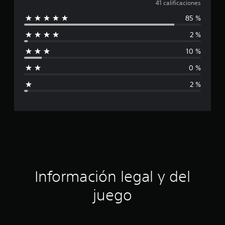
a
41 calificaciones
i
85 %
c
l
a
2 %
c
i
i
10 %
o
f
n
0 %
e
i
s
2 %
c
a
c
i
ó
Información legal y del
n
juego
p