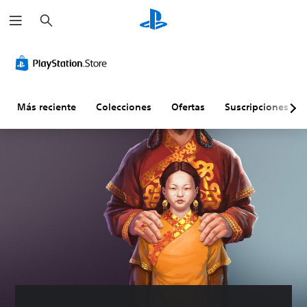
B
u
s
c
a
r
Más reciente
Colecciones
Ofertas
Suscripciones