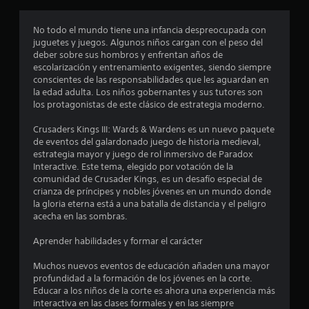
r
o
No todo el mundo tiene una infancia despreocupada con
juguetes y juegos. Algunos niños cargan con el peso del
m
deber sobre sus hombros y enfrentan años de
escolarización y entrenamiento exigentes, siendo siempre
e
conscientes de las responsabilidades que les aguardan en
la edad adulta. Los niños gobernantes y sus tutores son
d
los protagonistas de este clásico de estrategia moderno.
i
Crusaders Kings III: Wards & Wardens es un nuevo paquete
de eventos del galardonado juego de historia medieval,
o
estrategia mayor y juego de rol inmersivo de Paradox
Interactive. Este tema, elegido por votación de la
:
comunidad de Crusader Kings, es un desafío especial de
crianza de príncipes y nobles jóvenes en un mundo donde
4
la gloria eterna está a una batalla de distancia y el peligro
acecha en las sombras.
.
Aprender habilidades y formar el carácter
6
Muchos nuevos eventos de educación añaden una mayor
profundidad a la formación de los jóvenes en la corte.
8
Educar a los niños de la corte es ahora una experiencia más
interactiva en las clases formales y en las siempre