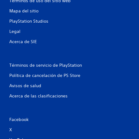
Términos de uso del sitio web
n
Mapa del sitio
e
PlayStation Studios
s
Legal
Acerca de SIE
Términos de servicio de PlayStation
Política de cancelación de PS Store
Avisos de salud
Acerca de las clasificaciones
Facebook
X