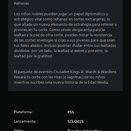
Rehenes
n
Los niños nobles pueden jugar un papel diplomático y
c
estratégico vital como rehenes en cortes extranjeras, lo
que añade un nuevo elemento de estrategia para retener a
o
jóvenes en tu corte. Como sirven de garantía para la
lealtad y la paz de otra corte, puedes minar la resistencia
e
de las cortes enemigas si crías a sus jóvenes para que sean
tus fieles aliados. Incluso podrían dudar entre sus lealtades
divididas: por un lado, la lealtad al deber y por otro, la
s
lealtad por la gratitud.
t
El paquete de eventos Crusader Kings III: Wards & Wardens
r
llenará tu corte con las risas (o lágrimas) de los niños
mientras escribes una nueva historia de la Edad Media.
e
l
l
Plataforma:
PS5
a
Lanzamiento:
5/3/2025
s
Editor:
Paradox Interactive