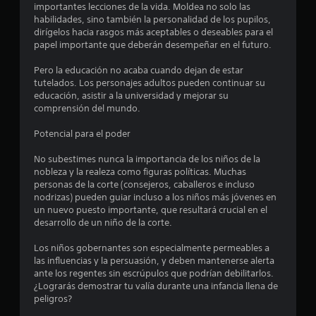
e
importantes lecciones de la vida. Moldea no solo las
habilidades, sino también la personalidad de los pupilos,
s
dirígelos hacia rasgos más aceptables o deseables para el
papel importante que deberán desempeñar en el futuro.
t
Pero la educación no acaba cuando dejan de estar
r
tutelados. Los personajes adultos pueden continuar su
educación, asistir a la universidad y mejorar su
e
comprensión del mundo.
l
Potencial para el poder
l
No subestimes nunca la importancia de los niños de la
nobleza y la realeza como figuras políticas. Muchas
a
personas de la corte (consejeros, caballeros e incluso
nodrizas) pueden guiar incluso a los niños más jóvenes en
s
un nuevo puesto importante, que resultará crucial en el
desarrollo de un niño de la corte.
d
Los niños gobernantes son especialmente permeables a
e
las influencias y la persuasión, y deben mantenerse alerta
ante los regentes sin escrúpulos que podrían debilitarlos.
c
¿Lograrás demostrar tu valía durante una infancia llena de
peligros?
i