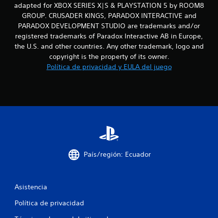
adapted for XBOX SERIES X|S & PLAYSTATION 5 by ROOM8
1
GROUP. CRUSADER KINGS, PARADOX INTERACTIVE and
PARADOX DEVELOPMENT STUDIO are trademarks and/or
c
registered trademarks of Paradox Interactive AB in Europe,
a
the U.S. and other countries. Any other trademark, logo and
copyright is the property of its owner.
l
Política de privacidad y EULA del juego
i
f
i
c
a
País/región: Ecuador
c
Asistencia
i
Política de privacidad
o