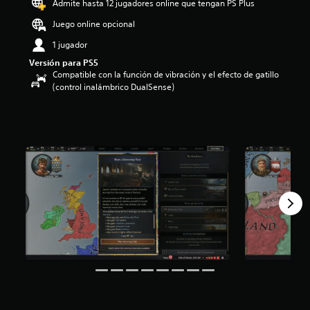
Admite hasta 12 jugadores online que tengan PS Plus
i
o
Juego online opcional
:
1 jugador
4
.
Versión para PS5
6
Compatible con la función de vibración y el efecto de gatillo
8
(control inalámbrico DualSense)
e
s
t
r
e
l
l
a
s
d
e
c
i
n
c
o
e
s