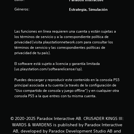
e
Géneros:
Estrategia, Simulación
n
u
Las funciones en línea requieren una cuenta y están sujetas a 
los términos de servicio y a la correspondiente política de 
n
privacidad (visita playstationnetwork.com para consultar los 
términos de servicio y las correspondientes políticas de 
t
privacidad de tu país).
o
El software está sujeto a licencia y garantía limitada 
(us.playstation.com/softwarelicense/sp).
t
Puedes descargar y reproducir este contenido en la consola PS5 
a
principal asociada a tu cuenta (a través de la configuración de 
“Uso compartido de consola y juego offline”) y en cualquier otra 
l
consola PS5 a la que entres con tu misma cuenta.
d
e
© 2020-2025 Paradox Interactive AB. CRUSADER KINGS III:
WARDS & WARDENS is published by Paradox Interactive
4
AB, developed by Paradox Development Studio AB and