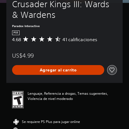
Crusader Kings III: Wards 
& Wardens
Paradox Interactive
PS5
4.68
41 calificaciones
C
a
l
US$4.99
i
f
i
Agregar al carrito
c
a
c
i
ó
Lenguaje, Referencia a drogas, Temas sugerentes,
n
Violencia de nivel moderado
p
r
o
m
Se requiere PS Plus para jugar online
e
d