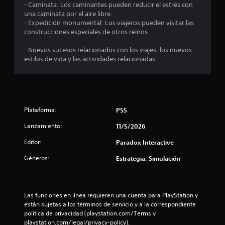
s
- Caminata: Los caminantes pueden reducir el estrés con
una caminata por el aire libre.
t
- Expedición monumental: Los viajeros pueden visitar las
construcciones especiales de otros reinos.
r
- Nuevos sucesos relacionados con los viajes, los nuevos
e
estilos de vida y las actividades relacionadas.
l
l
a
Plataforma:
PS5
Lanzamiento:
11/5/2026
s
Editor:
Paradox Interactive
d
Géneros:
Estrategia, Simulación
e
c
Las funciones en línea requieren una cuenta para PlayStation y 
i
están sujetas a los términos de servicio y a la correspondiente 
política de privacidad (playstation.com/Terms y 
n
playstation.com/legal/privacy-policy).