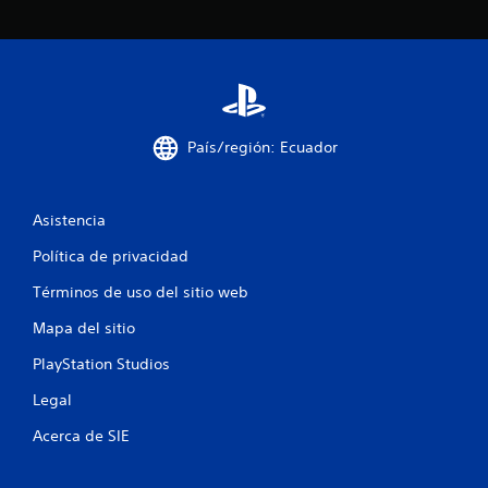
n
u
n
t
País/región: Ecuador
o
Asistencia
t
Política de privacidad
a
Términos de uso del sitio web
l
Mapa del sitio
d
PlayStation Studios
e
Legal
2
Acerca de SIE
0