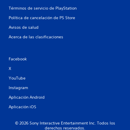
c
Términos de servicio de PlayStation
a
Política de cancelación de PS Store
l
Avisos de salud
Acerca de las clasificaciones
i
f
Facebook
i
X
c
YouTube
a
Instagram
c
Aplicación Android
i
Aplicación iOS
o
© 2026 Sony Interactive Entertainment Inc. Todos los
n
derechos reservados.