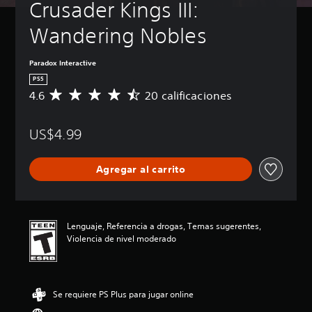
Crusader Kings III: 
Wandering Nobles
Paradox Interactive
PS5
4.6
20 calificaciones
C
a
l
US$4.99
i
f
i
Agregar al carrito
c
a
c
i
ó
Lenguaje, Referencia a drogas, Temas sugerentes,
n
Violencia de nivel moderado
p
r
o
m
Se requiere PS Plus para jugar online
e
d