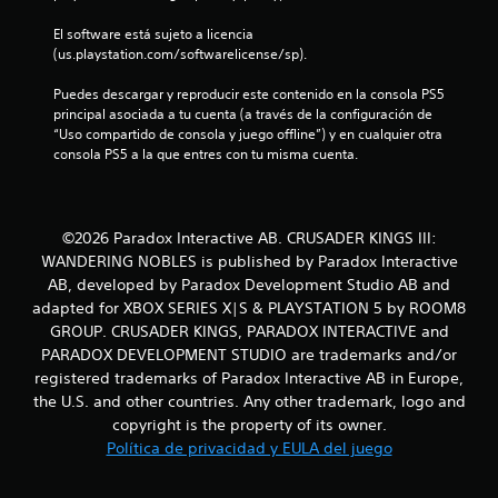
c
El software está sujeto a licencia 
(us.playstation.com/softwarelicense/sp).
o
Puedes descargar y reproducir este contenido en la consola PS5 
e
principal asociada a tu cuenta (a través de la configuración de 
“Uso compartido de consola y juego offline”) y en cualquier otra 
s
consola PS5 a la que entres con tu misma cuenta.
t
r
©2026 Paradox Interactive AB. CRUSADER KINGS III:
WANDERING NOBLES is published by Paradox Interactive
e
AB, developed by Paradox Development Studio AB and
adapted for XBOX SERIES X|S & PLAYSTATION 5 by ROOM8
l
GROUP. CRUSADER KINGS, PARADOX INTERACTIVE and
PARADOX DEVELOPMENT STUDIO are trademarks and/or
l
registered trademarks of Paradox Interactive AB in Europe,
a
the U.S. and other countries. Any other trademark, logo and
copyright is the property of its owner.
s
Política de privacidad y EULA del juego
e