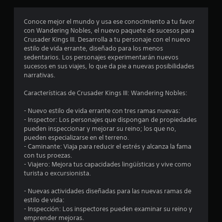
r
o
Conoce mejor el mundo y usa ese conocimiento a tu favor
con Wandering Nobles, el nuevo paquete de sucesos para
m
Crusader Kings III. Desarrolla a tu personaje con el nuevo
estilo de vida errante, diseñado para los menos
e
sedentarios. Los personajes experimentarán nuevos
sucesos en sus viajes, lo que da pie a nuevas posibilidades
d
narrativas.
i
Características de Crusader Kings III: Wandering Nobles:
o
- Nuevo estilo de vida errante con tres ramas nuevas:
- Inspector: Los personajes que dispongan de propiedades
:
pueden inspeccionar y mejorar su reino; los que no,
pueden especializarse en el terreno.
4
- Caminante: Viaja para reducir el estrés y alcanza la fama
con tus proezas.
.
- Viajero: Mejora tus capacidades lingüísticas y vive como
turista o excursionista.
6
- Nuevas actividades diseñadas para las nuevas ramas de
estilo de vida:
e
- Inspección: Los inspectores pueden examinar su reino y
emprender mejoras.