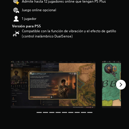
Admite hasta 12 jugadores online que tengan PS Plus
i
o
Juego online opcional
:
1 jugador
4
.
Versión para PS5
6
Compatible con la función de vibración y el efecto de gatillo
e
(control inalámbrico DualSense)
s
t
r
e
l
l
a
s
d
e
c
i
n
c
o
e
s
t