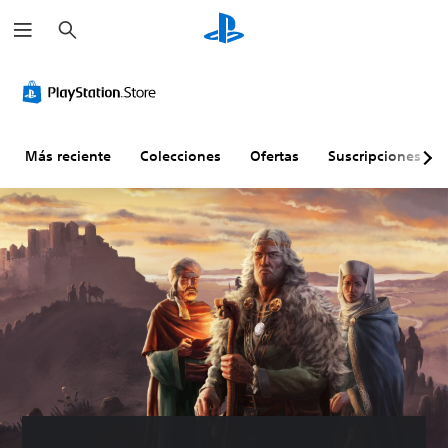
B
u
s
c
a
r
Más reciente
Colecciones
Ofertas
Suscripciones