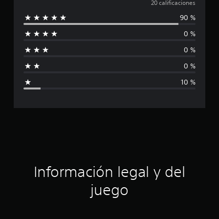
a
20 calificaciones
c
90 %
a
l
c
0 %
i
i
o
0 %
n
f
e
0 %
s
i
10 %
c
a
c
i
ó
Información legal y del
n
juego
p