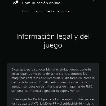
t
n
s
u
Comunicación online
r
i
i
u
n
l
c
c
d
t
Comunicación mediante indicador
l
o
a
a
a
o
s
)
c
m
e
s
c
i
a
S
n
o
o
ñ
c
e
n
í
n
o
o
t
Información legal y del
t
e
d
i
f
r
i
s
e
r
o
juego
d
d
l
n
e
l
e
o
e
c
e
e
t
s
e
c
s
n
r
n
L
d
t
a
a
o
o
e
r
m
l
s
l
Dicen que, para conocer bien al enemigo, debes ponerte
a
á
g
e
s
j
en su lugar. Como parte de la Resistencia, conoces las
d
s
u
u
u
máquinas contra las que luchas día sí, día también, como la
a
g
n
s
b
e
palma de tu mano. Por ello, estos nuevos aspectos de
d
r
a
t
g
armas inspirados en distintas clases de máquinas de FNIX,
e
a
s
í
o
t
son una recompensa digna por tu supervivencia.
t
n
o
t
e
e
d
p
u
n
r
- Tres aspectos Prototipo de color naranja industrial para el
x
e
c
l
c
fusil de asalto AI-76, la Möller PP y el subfusil M/46 «Kpist».
t
p
i