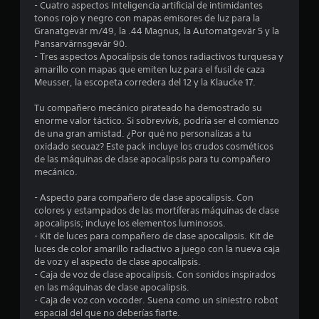
o
u
e
- Cuatro aspectos Inteligencia artificial de intimidantes
o
a
o
s
a
tonos rojo y negro con mapas emisores de luz para la
o
r
n
s
l
l
Granatgevär m/49, la .44 Magnus, la Automatgevär 5 y la
v
a
e
e
q
Pansarvärnsgevär 90.
o
q
s
p
u
l
- Tres aspectos Apocalipsis de tonos radiactivos turquesa y
z
u
d
r
i
amarillo con mapas que emiten luz para el fusil de caza
.
e
e
e
e
a
Meusser, la escopeta corredera del 12 y la Klaucke 17.
s
s
s
r
e
e
e
m
Tu compañero mecánico pirateado ha demostrado su
s
a
n
n
o
enorme valor táctico. Si sobrevivís, podría ser el comienzo
m
s
t
m
de una gran amistad. ¿Por qué no personalizas a tu
e
á
i
a
e
oxidado secuaz? Este pack incluye los crudos cosméticos
s
b
n
n
de las máquinas de clase apocalipsis para tu compañero
n
f
i
d
t
mecánico.
á
l
e
o
u
c
i
u
.
- Aspecto para compañero de clase apocalipsis. Con
i
d
n
colores y estampados de las mortíferas máquinas de clase
l
n
a
a
apocalipsis; incluye los elementos luminosos.
d
R
d
m
- Kit de luces para compañero de clase apocalipsis. Kit de
e
t
e
d
a
luces de color amarillo radiactivo a juego con la nueva caja
l
e
c
n
de voz y el aspecto de clase apocalipsis.
e
o
l
o
e
- Caja de voz de clase apocalipsis. Con sonidos inspirados
e
o
r
r
en las máquinas de clase apocalipsis.
r
t
s
a
d
- Caja de voz con vocoder. Suena como un siniestro robot
.
j
q
a
espacial del que no deberías fiarte.
o