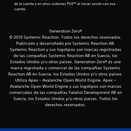
c
y
t
de la cuenta y en otros sistemas PS4™ al iniciar sesión con esa 
)
s
s
í
cuenta.
a
r
P
t
t
e
u
i
u
c
v
e
c
l
i
d
k
o
Generation Zero®
i
s
e
a
s
a
© 2019 Systemic Reaction. Todos los derechos reservados.
s
j
r
o
g
Publicado y desarrollado por Systemic Reaction AB.
j
l
u
r
u
Systemic Reaction y sus logotipos son marcas registradas
a
n
s
a
g
de las compañías Systemic Reaction AB en Suecia, los
i
t
a
n
Estados Unidos y/u otros países. Generation Zero® es una
n
e
r
a
d
marca registrada o comercial de las compañías Systemic
f
s
b
e
o
Reaction AB en Suecia, los Estados Unidos y/u otros países.
s
i
l
s
r
Utiliza Apex – Avalanche Open World Engine. Apex –
n
e
m
L
m
Avalanche Open World Engine y sus logotipos son marcas
(
a
o
o
comerciales de las compañías Fatalist Development AB en
b
c
s
v
Suecia, los Estados Unidos y/u otros países. Todos los
i
á
s
i
derechos reservados.
ó
u
s
m
n
b
i
i
d
t
e
c
e
í
n
a
t
t
t
)