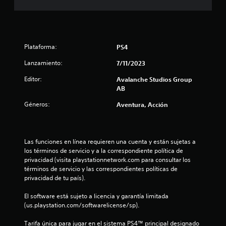
a
u
t
y
e
C
o
s
l
f
o
r
t
a
m
i
i
d
c
o
c
o
Plataforma:
i
PS4
d
k
s
e
l
i
Lanzamiento:
s
7/11/2023
i
d
.
d
t
2
e
Editor:
Avalanche Studios Group
a
a
t
AB
s
d
8
I
u
u
v
Géneros:
Aventura, Acción
n
t
l
c
i
v
o
e
s
e
r
c
a
u
r
i
t
Las funciones en línea requieren una cuenta y están sujetas a 
a
s
a
u
l
los términos de servicio y a la correspondiente política de 
l
r
i
l
privacidad (visita playstationnetwork.com para consultar los 
(
a
ó
e
i
términos de servicio y las correspondientes políticas de 
b
.
n
s
privacidad de tu país).
á
f
d
P
s
El software está sujeto a licencia y garantía limitada 
e
S
u
i
(us.playstation.com/softwarelicense/sp).
i
j
e
u
c
d
o
b
Tarifa única para jugar en el sistema PS4™ principal designado 
a
e