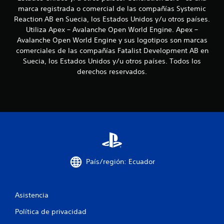
y
t
a
)
marca registrada o comercial de las compañías Systemic
s
s
í
r
Reaction AB en Suecia, los Estados Unidos y/u otros países.
P
t
t
c
e
Utiliza Apex – Avalanche Open World Engine. Apex –
u
i
u
v
e
Avalanche Open World Engine y sus logotipos son marcas
c
l
i
i
d
comerciales de las compañías Fatalist Development AB en
k
o
s
e
Suecia, los Estados Unidos y/u otros países. Todos los
a
s
a
o
s
j
derechos reservados.
r
g
j
l
u
n
r
u
a
s
a
g
i
e
t
a
n
n
r
a
d
f
s
s
b
e
o
i
l
s
r
n
e
m
L
m
(
a
o
o
b
c
País/región: Ecuador
s
v
i
á
s
i
ó
u
s
m
n
b
i
i
Asistencia
d
t
e
c
e
í
n
a
Política de privacidad
t
t
t
)