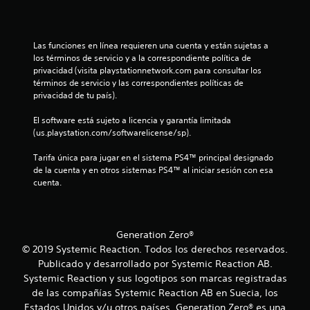
u
t
y
l
e
C
o
s
f
o
r
t
d
a
m
Las funciones en línea requieren una cuenta y están sujetas a 
i
i
c
los términos de servicio y a la correspondiente política de 
o
c
o
i
e
privacidad (visita playstationnetwork.com para consultar los 
d
k
s
l
términos de servicio y las correspondientes políticas de 
i
s
i
d
4
privacidad de tu país).
.
d
t
e
a
a
0
t
El software está sujeto a licencia y garantía limitada 
s
d
I
u
(us.playstation.com/softwarelicense/sp).
u
v
c
n
t
l
i
Tarifa única para jugar en el sistema PS4™ principal designado 
v
o
e
a
s
de la cuenta y en otros sistemas PS4™ al iniciar sesión con esa 
e
r
c
cuenta.
u
r
i
t
l
a
s
a
u
l
r
i
l
i
(
a
ó
e
Generation Zero®
b
.
n
s
f
© 2019 Systemic Reaction. Todos los derechos reservados.
á
d
P
Publicado y desarrollado por Systemic Reaction AB.
s
i
e
S
u
Systemic Reaction y sus logotipos son marcas registradas
i
j
e
u
de las compañías Systemic Reaction AB en Suecia, los
c
c
d
o
b
Estados Unidos y/u otros países. Generation Zero® es una
a
e