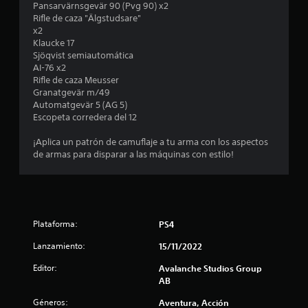
o
u
Pansarvärnsgevär 90 (Pvg 90) x2
o
a
o
s
a
l
Rifle de caza "Älgstudsare"
o
r
n
s
l
x2
v
a
e
e
q
l
Klaucke 17
o
q
s
p
u
Sjöqvist semiautomática
z
u
d
r
i
a
AI-76 x2
.
e
e
e
e
Rifle de caza Meusser
s
s
s
r
Granatgevär m/49
s
e
e
e
m
Automatgevär 5 (AG 5)
a
n
n
o
Escopeta corredera del 12
e
m
s
t
m
á
i
a
e
¡Aplica un patrón de camuflaje a tu arma con los aspectos
n
s
b
n
n
de armas para disparar a las máquinas con estilo!
f
i
d
t
á
u
l
e
o
c
i
u
.
i
n
d
n
l
a
a
d
R
t
d
m
Plataforma:
PS4
e
e
d
a
l
o
e
Lanzamiento:
c
15/11/2022
n
e
l
o
e
e
Editor:
Avalanche Studios Group
o
t
r
r
r
AB
s
a
d
.
j
a
q
a
Géneros:
Aventura, Acción
o