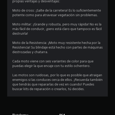
e
o
u
propias ventajas y desventajas:
o
a
o
s
a
o
r
n
s
l
l
Moto de cross: ¡Salte de la carretera! Es lo suficientemente
v
a
e
e
q
potente como para atravesar vegetación sin problemas.
o
q
s
p
u
l
z
u
d
r
i
Moto militar: ¡Grande y robusta, pero muy rápida! No es la
.
e
e
e
e
a
más fácil de conducir, ¡pero está claro que tampoco es fácil
s
s
s
r
destruirla!
e
e
e
m
s
a
n
n
o
Moto de la Resistencia: ¡Moto muy resistente hecha por la
m
s
t
m
Resistencia! Su blindaje está hecho con partes de máquinas
e
á
i
a
e
destrozadas y chatarra.
s
b
n
n
n
f
i
d
t
Cada moto viene con seis variantes de color para que
á
l
e
o
puedas elegir la que encaje con tu estilo ochentero.
u
c
i
u
.
i
d
n
Las motos son ruidosas, por lo que es posible que atraigan
n
l
a
a
enemigos si las conduces cerca de ellos. ¡Recuerda también
d
R
d
m
que tendrás que repararlas de vez en cuando! Puedes
t
e
e
d
a
buscar kits de reparación o crearlos, tú decides.
l
e
c
n
o
e
l
o
e
e
o
r
r
r
t
s
a
d
.
j
q
a
o
Plataforma:
PS4