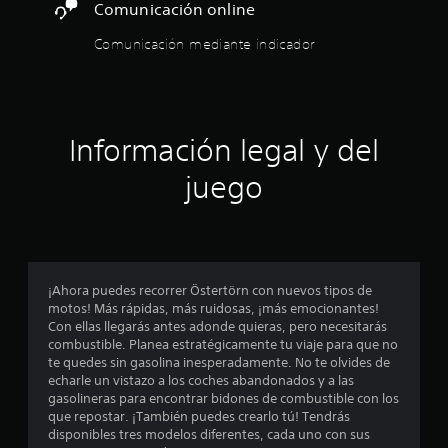
s
t
n
Comunicación online
u
r
i
i
u
n
l
c
d
Comunicación mediante indicador
c
t
l
o
a
a
a
o
s
)
e
c
m
s
c
i
a
S
n
o
o
c
ñ
e
n
í
n
o
o
Información legal y del
t
t
e
i
d
f
r
i
s
e
r
juego
o
d
d
l
n
e
l
e
o
e
c
e
e
t
s
c
e
s
n
r
n
L
d
t
a
o
a
o
e
r
m
l
s
l
¡Ahora puedes recorrer Östertörn con nuevos tipos de
a
á
e
g
s
j
motos! Más rápidas, más ruidosas, ¡más emocionantes!
d
s
u
u
u
Con ellas llegarás antes adonde quieras, pero necesitarás
a
g
n
s
b
e
combustible. Planea estratégicamente tu viaje para que no
d
r
a
t
g
te quedes sin gasolina inesperadamente. No te olvides de
e
a
s
t
í
o
echarle un vistazo a los coches abandonados y a las
t
n
o
t
e
gasolineras para encontrar bidones de combustible con los
e
d
p
r
u
n
que repostar. ¡También puedes crearlo tú! Tendrás
x
e
c
l
c
disponibles tres modelos diferentes, cada uno con sus
t
p
i