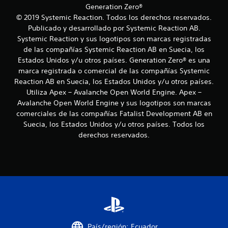
c
y
t
Generation Zero®
)
s
s
í
a
© 2019 Systemic Reaction. Todos los derechos reservados.
r
P
t
t
e
Publicado y desarrollado por Systemic Reaction AB.
u
i
u
c
v
Systemic Reaction y sus logotipos son marcas registradas
e
c
l
i
d
de las compañías Systemic Reaction AB en Suecia, los
k
i
o
s
e
Estados Unidos y/u otros países. Generation Zero® es una
a
s
a
s
marca registrada o comercial de las compañías Systemic
o
j
r
g
j
Reaction AB en Suecia, los Estados Unidos y/u otros países.
l
u
r
u
n
a
Utiliza Apex – Avalanche Open World Engine. Apex –
s
a
g
i
Avalanche Open World Engine y sus logotipos son marcas
t
a
n
e
n
r
a
comerciales de las compañías Fatalist Development AB en
d
f
s
b
Suecia, los Estados Unidos y/u otros países. Todos los
e
o
s
i
l
s
derechos reservados.
r
n
e
m
L
m
(
a
o
o
b
c
s
v
i
á
s
i
ó
u
s
m
n
b
i
i
d
t
e
c
e
í
n
a
t
t
t
)
País/región: Ecuador