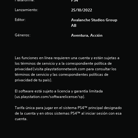
a
u
t
y
e
C
o
Lanzamiento:
25/10/2022
l
s
f
o
r
t
a
Editor:
m
Avalanche Studios Group
i
d
i
c
AB
o
c
o
i
d
k
e
s
l
Géneros:
Aventura, Acción
i
s
i
d
.
d
7
t
e
a
a
t
3
s
d
Las funciones en línea requieren una cuenta y están sujetas a 
I
u
u
v
los términos de servicio y a la correspondiente política de 
n
t
c
l
privacidad (visita playstationnetwork.com para consultar los 
i
v
o
e
términos de servicio y las correspondientes políticas de 
s
e
r
c
a
privacidad de tu país).
u
r
i
t
a
s
a
u
l
El software está sujeto a licencia y garantía limitada 
l
r
i
l
(us.playstation.com/softwarelicense/sp).
(
a
i
ó
e
b
.
Tarifa única para jugar en el sistema PS4™ principal designado 
n
s
á
f
de la cuenta y en otros sistemas PS4™ al iniciar sesión con esa 
d
P
s
cuenta.
e
S
u
i
i
j
e
u
c
d
o
b
a
e