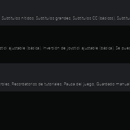
 Subtítulos nítidos, Subtítulos grandes, Subtítulos CC (básicos), Subtít
ystick ajustable (básica), Inversión de joystick ajustable (básica), Se
ntroles, Recordatorios de tutoriales, Pausa del juego, Guardado manual