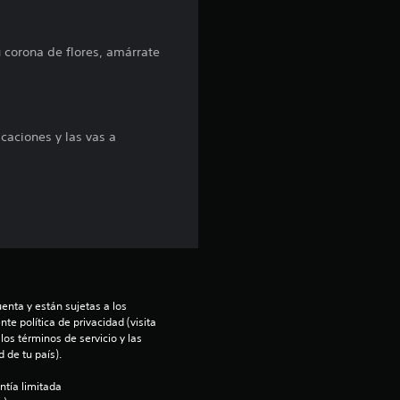
i
n
u corona de flores, amárrate
c
o
caciones y las vas a
e
s
t
r
e
enta y están sujetas a los 
te política de privacidad (visita 
os términos de servicio y las 
l
 de tu país).
l
ntía limitada 