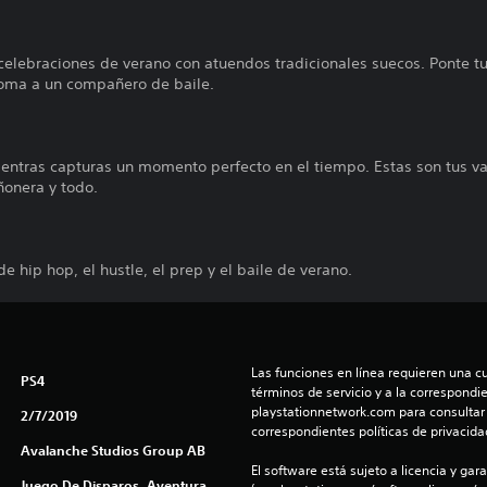
 celebraciones de verano con atuendos tradicionales suecos. Ponte t
 toma a un compañero de baile.
ientras capturas un momento perfecto en el tiempo. Estas son tus va
ñonera y todo.
de hip hop, el hustle, el prep y el baile de verano.
Las funciones en línea requieren una cu
PS4
términos de servicio y a la correspondien
playstationnetwork.com para consultar l
2/7/2019
correspondientes políticas de privacidad
Avalanche Studios Group AB
El software está sujeto a licencia y gara
Juego De Disparos, Aventura,