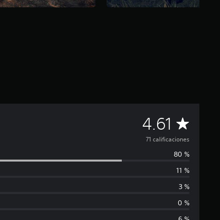
C
4.61
a
71 calificaciones
80 %
l
11 %
i
3 %
f
0 %
6 %