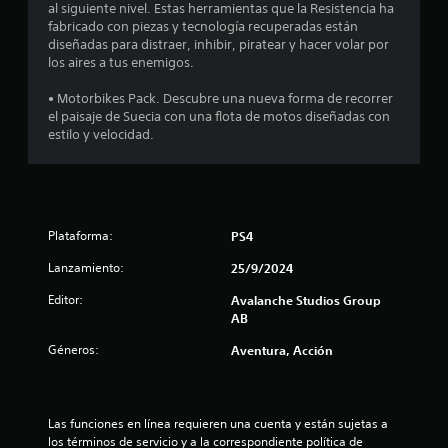
o
u
a
al siguiente nivel. Estas herramientas que la Resistencia ha
o
a
o
s
a
fabricado con piezas y tecnología recuperadas están
o
r
n
s
l
diseñadas para distraer, inhibir, piratear y hacer volar por
s
v
a
e
e
q
los aires a tus enemigos.
o
q
s
p
u
z
e
u
d
r
i
• Motorbikes Pack. Descubre una nueva forma de recorrer
.
e
e
e
e
el paisaje de Suecia con una flota de motos diseñadas con
n
s
s
s
r
estilo y velocidad.
e
e
e
m
a
u
n
n
o
m
s
t
m
á
n
i
a
e
s
b
n
n
f
t
i
d
t
Plataforma:
PS4
á
l
e
o
c
o
i
Lanzamiento:
25/9/2024
u
.
i
d
n
l
Editor:
Avalanche Studios Group
a
t
a
d
R
AB
d
m
e
e
d
a
a
Géneros:
Aventura, Acción
l
e
c
n
e
l
l
o
e
e
o
r
r
r
s
d
a
d
Las funciones en línea requieren una cuenta y están sujetas a 
.
j
q
a
los términos de servicio y a la correspondiente política de 
o