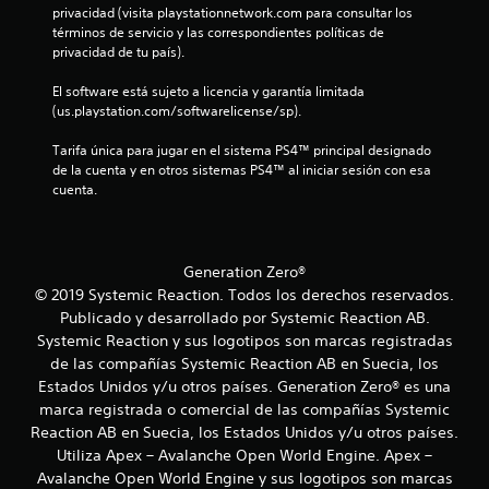
u
e
t
privacidad (visita playstationnetwork.com para consultar los 
y
e
C
términos de servicio y las correspondientes políticas de 
o
s
f
1
o
privacidad de tu país).
r
t
a
m
i
i
c
5
El software está sujeto a licencia y garantía limitada 
o
c
o
i
(us.playstation.com/softwarelicense/sp).
d
k
s
l
c
i
s
i
d
Tarifa única para jugar en el sistema PS4™ principal designado 
.
d
t
e
a
de la cuenta y en otros sistemas PS4™ al iniciar sesión con esa 
a
a
t
cuenta.
s
d
l
I
u
u
v
n
t
l
i
i
v
o
e
s
Generation Zero®
e
r
c
f
u
© 2019 Systemic Reaction. Todos los derechos reservados.
r
i
t
a
s
a
Publicado y desarrollado por Systemic Reaction AB.
u
i
l
r
i
l
Systemic Reaction y sus logotipos son marcas registradas
(
a
ó
e
de las compañías Systemic Reaction AB en Suecia, los
c
b
.
n
s
Estados Unidos y/u otros países. Generation Zero® es una
á
d
a
marca registrada o comercial de las compañías Systemic
P
s
e
S
u
Reaction AB en Suecia, los Estados Unidos y/u otros países.
i
j
c
e
u
Utiliza Apex – Avalanche Open World Engine. Apex –
c
d
o
b
Avalanche Open World Engine y sus logotipos son marcas
a
e