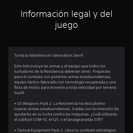
t
n
u
c
r
i
i
u
n
l
Información legal y del
c
c
t
l
i
o
a
a
a
o
s
juego
)
c
m
n
s
c
i
a
S
n
o
o
ñ
e
c
n
í
n
o
o
t
t
e
d
f
o
r
i
s
e
r
o
d
Toma la delantera en Generation Zero®.
d
l
e
e
l
e
o
e
c
e
Este lote incluye las armas y el equipo que todos los
e
t
s
e
s
s
luchadores de la Resistencia deberían tener. Prepárate
n
r
n
L
d
para el combate con potentes armas estadounidenses,
t
a
a
o
e
t
equipo táctico fabricado con tecnología recuperada y una
r
m
l
s
l
flota de motos para moverte a toda velocidad por terreno
a
á
g
s
j
r
hostil.
d
s
u
u
u
a
g
n
b
e
e
• US Weapons Pack 2. La Resistencia ha descubierto
d
r
a
t
g
nuevas armas estadounidenses, traídas con la intención de
e
a
s
í
o
l
ayudarles en su lucha contra las máquinas. ¿Cuál utilizarás:
t
n
o
t
e
el subfusil COM-10, el S21, o el lanzagranadas G79?
e
d
p
u
n
l
x
e
c
l
c
• Tactical Equipment Pack 2. Lleva tu combate estratégico
t
p
i