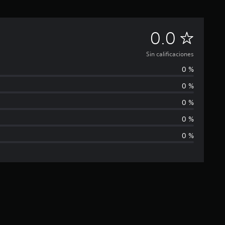
S
0.0
i
Sin calificaciones
0 %
n
0 %
c
0 %
a
0 %
0 %
l
i
f
i