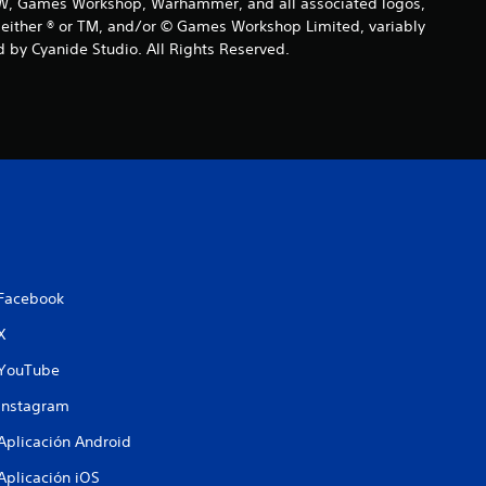
 GW, Games Workshop, Warhammer, and all associated logos,
are either ® or TM, and/or © Games Workshop Limited, variably
 by Cyanide Studio. All Rights Reserved.
Facebook
X
YouTube
Instagram
Aplicación Android
Aplicación iOS