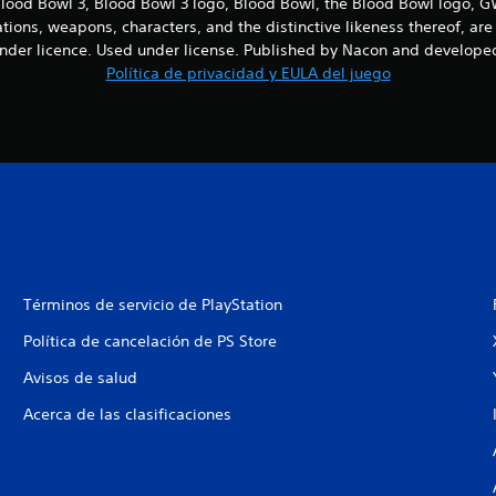
ood Bowl 3, Blood Bowl 3 logo, Blood Bowl, the Blood Bowl logo,
cations, weapons, characters, and the distinctive likeness thereof, 
nder licence. Used under license. Published by Nacon and developed
Política de privacidad y EULA del juego
Términos de servicio de PlayStation
Política de cancelación de PS Store
Avisos de salud
Acerca de las clasificaciones