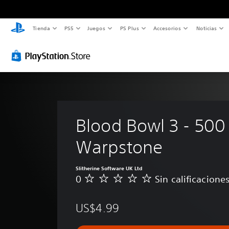
Tienda
PS5
Juegos
PS Plus
Accesorios
Noticias
Blood Bowl 3 - 500
Warpstone
Slitherine Software UK Ltd
0
Sin calificacione
S
i
n
US$4.99
c
a
l