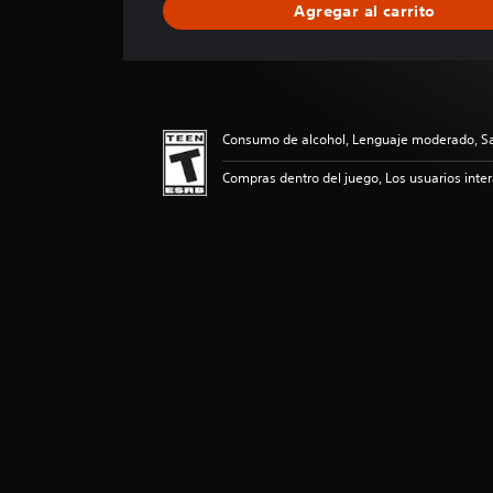
Agregar al carrito
i
f
i
c
a
c
Consumo de alcohol, Lenguaje moderado, Sa
i
o
Compras dentro del juego, Los usuarios inte
n
e
s