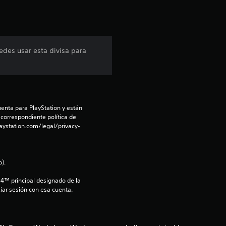
c
a
c
edes usar esta divisa para
i
o
n
enta para PlayStation y están 
 correspondiente política de 
e
aystation.com/legal/privacy-
s
).
S4™ principal designado de la 
iar sesión con esa cuenta.