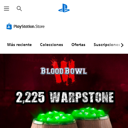
B
u
s
c
a
r
Más reciente
Colecciones
Ofertas
Suscripciones