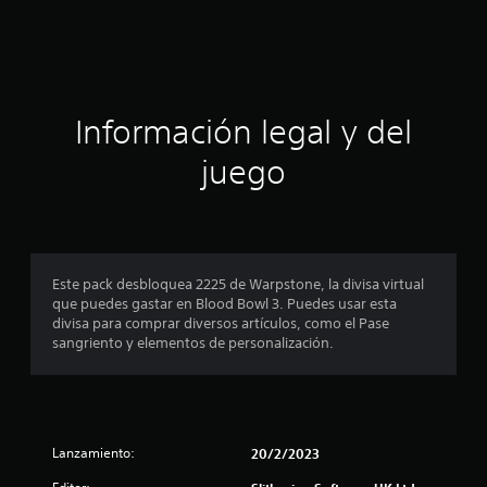
f
i
c
a
Información legal y del
c
juego
i
o
n
Este pack desbloquea 2225 de Warpstone, la divisa virtual
que puedes gastar en Blood Bowl 3. Puedes usar esta
e
divisa para comprar diversos artículos, como el Pase
sangriento y elementos de personalización.
s
Lanzamiento:
20/2/2023