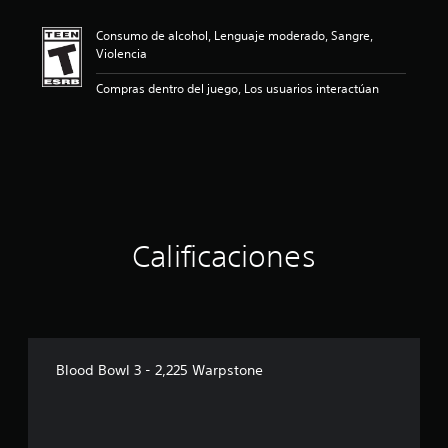
c
a
Consumo de alcohol, Lenguaje moderado, Sangre,
c
Violencia
i
o
Compras dentro del juego, Los usuarios interactúan
n
e
s
Calificaciones
Blood Bowl 3 - 2,225 Warpstone