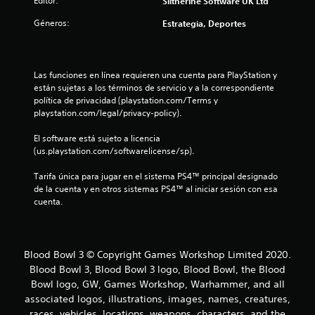
Editor:
Slitherine Software UK Ltd
Géneros:
Estrategia, Deportes
Las funciones en línea requieren una cuenta para PlayStation y 
están sujetas a los términos de servicio y a la correspondiente 
política de privacidad (playstation.com/Terms y 
playstation.com/legal/privacy-policy).
El software está sujeto a licencia 
(us.playstation.com/softwarelicense/sp).
Tarifa única para jugar en el sistema PS4™ principal designado 
de la cuenta y en otros sistemas PS4™ al iniciar sesión con esa 
cuenta.
Blood Bowl 3 © Copyright Games Workshop Limited 2020.
Blood Bowl 3, Blood Bowl 3 logo, Blood Bowl, the Blood
Bowl logo, GW, Games Workshop, Warhammer, and all
associated logos, illustrations, images, names, creatures,
races, vehicles, locations, weapons, characters, and the