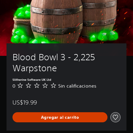
Blood Bowl 3 - 2,225 
Warpstone
Slitherine Software UK Ltd
0
Sin calificaciones
S
i
n
US$19.99
c
a
l
Agregar al carrito
i
f
i