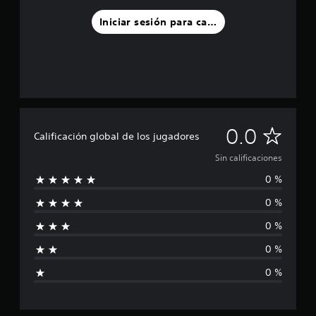
Iniciar sesión para calificar
S
0.0
Calificación global de los jugadores
i
Sin calificaciones
0 %
n
0 %
c
0 %
a
0 %
l
0 %
i