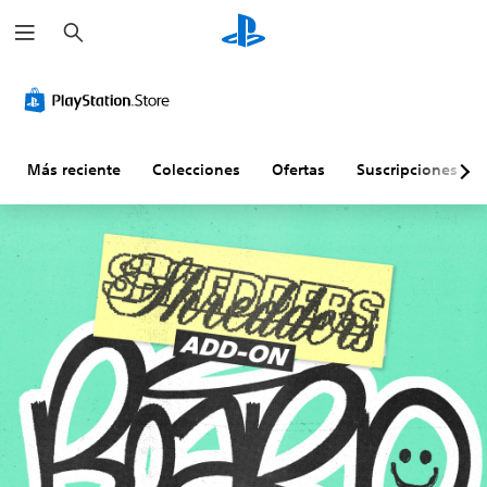
B
u
s
c
a
r
Más reciente
Colecciones
Ofertas
Suscripciones