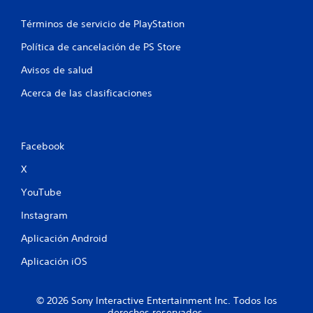
a
Términos de servicio de PlayStation
s
Política de cancelación de PS Store
e
Avisos de salud
n
Acerca de las clasificaciones
u
n
Facebook
t
X
o
YouTube
Instagram
t
Aplicación Android
a
Aplicación iOS
l
d
© 2026 Sony Interactive Entertainment Inc. Todos los
derechos reservados.