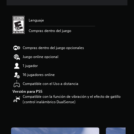
c
i
ó
n
Lenguaje
p
r
Compras dentro del juego
o
m
e
Compras dentro del juego opcionales
d
Juego online opcional
i
o
1 jugador
:
5
16 jugadores online
e
Compatible con el Uso a distancia
s
t
Versión para PS5
r
Compatible con la función de vibración y el efecto de gatillo
e
(control inalámbrico DualSense)
l
l
a
s
d
e