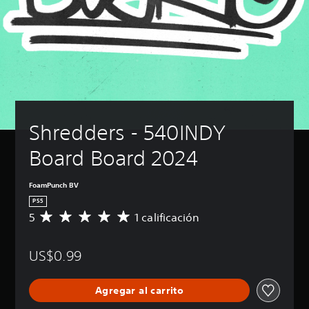
Shredders - 540INDY 
Board Board 2024
FoamPunch BV
PS5
5
1 calificación
C
a
l
US$0.99
i
f
i
Agregar al carrito
c
a