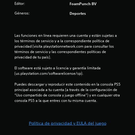
Editor:
FoamPunch BV
:
Géneros:
Deportes
1
e
Las funciones en línea requieren una cuenta y están sujetas a 
s
los términos de servicio y a la correspondiente política de 
privacidad (visita playstationnetwork.com para consultar los 
t
términos de servicio y las correspondientes políticas de 
privacidad de tu país).
r
El software está sujeto a licencia y garantía limitada 
(us.playstation.com/softwarelicense/sp).
e
Puedes descargar y reproducir este contenido en la consola PS5 
l
principal asociada a tu cuenta (a través de la configuración de 
“Uso compartido de consola y juego offline”) y en cualquier otra 
l
consola PS5 a la que entres con tu misma cuenta.
a
d
Política de privacidad y EULA del juego
e