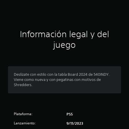
c
i
ó
Información legal y del
n
juego
p
r
o
Deslízate con estilo con la tabla Board 2024 de 540INDY.
Viene como nueva y con pegatinas con motivos de
m
Shredders.
e
d
Plataforma:
PS5
i
Lanzamiento:
9/11/2023
o