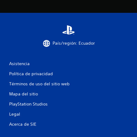
c
i
n
c
País/región: Ecuador
o
e
Asistencia
Política de privacidad
s
Términos de uso del sitio web
t
Mapa del sitio
r
PlayStation Studios
e
Legal
l
Acerca de SIE
l