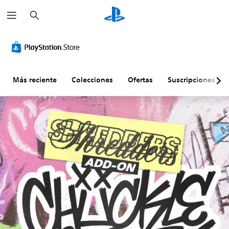
B
u
s
c
a
r
Más reciente
Colecciones
Ofertas
Suscripciones