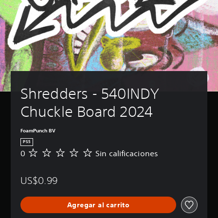
Shredders - 540INDY 
Chuckle Board 2024
FoamPunch BV
PS5
0
Sin calificaciones
S
i
n
US$0.99
c
a
l
Agregar al carrito
i
f