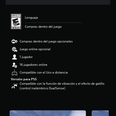
i
c
a
c
Lenguaje
i
o
Compras dentro del juego
n
e
s
Compras dentro del juego opcionales
Juego online opcional
1 jugador
16 jugadores online
Compatible con el Uso a distancia
Versión para PS5
Compatible con la función de vibración y el efecto de gatillo
(control inalámbrico DualSense)