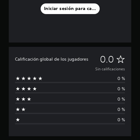
Iniciar sesión para calificar
S
0.0
Calificación global de los jugadores
i
Sin calificaciones
0 %
n
0 %
c
0 %
a
0 %
l
0 %
i
f