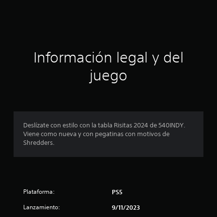
i
c
a
Información legal y del
c
juego
i
o
n
Deslízate con estilo con la tabla Risitas 2024 de 540INDY.
Viene como nueva y con pegatinas con motivos de
e
Shredders.
s
Plataforma:
PS5
Lanzamiento:
9/11/2023