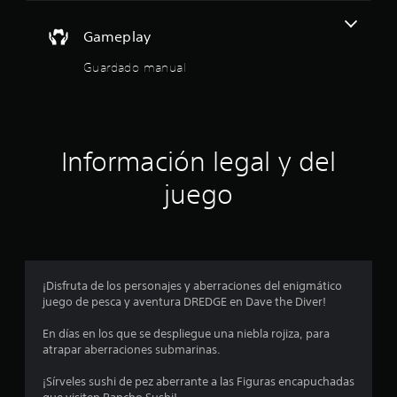
e
5
c
Gameplay
e
e
s
Guardado manual
i
s
d
a
t
d
d
r
e
Información legal y del
u
e
s
juego
a
l
r
l
l
o
s
a
c
¡Disfruta de los personajes y aberraciones del enigmático
o
juego de pesca y aventura DREDGE en Dave the Diver!
s
n
t
En días en los que se despliegue una niebla rojiza, para
d
r
atrapar aberraciones submarinas.
o
e
l
¡Sírveles sushi de pez aberrante a las Figuras encapuchadas
e