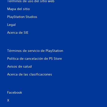
e
Términos de uso del sitio web
P
u
Mapa del sitio
3
e
d
PlayStation Studios
2
e
s
Legal
0
j
u
Acerca de SIE
c
g
a
a
r
s
Términos de servicio de PlayStation
l
i
n
Política de cancelación de PS Store
i
a
Avisos de salud
c
f
t
Acerca de las clasificaciones
i
i
v
a
r
c
Facebook
l
a
a
X
v
i