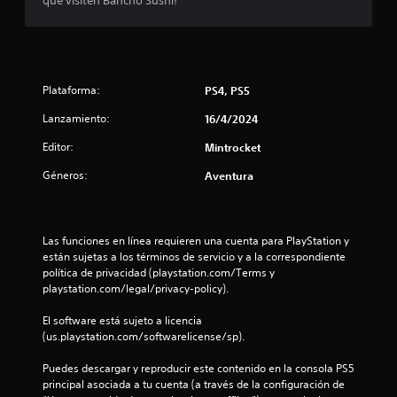
que visiten Bancho Sushi!
c
s
t
i
á
c
n
t
i
Plataforma:
PS4, PS5
c
l
Lanzamiento:
16/4/2024
e
s
o
Editor:
Mintrocket
.
e
Géneros:
Aventura
S
s
e
p
t
Las funciones en línea requieren una cuenta para PlayStation y 
u
están sujetas a los términos de servicio y a la correspondiente 
e
r
política de privacidad (playstation.com/Terms y 
d
playstation.com/legal/privacy-policy).
e
e
j
El software está sujeto a licencia 
l
(us.playstation.com/softwarelicense/sp).
u
g
l
Puedes descargar y reproducir este contenido en la consola PS5 
a
principal asociada a tu cuenta (a través de la configuración de 
r