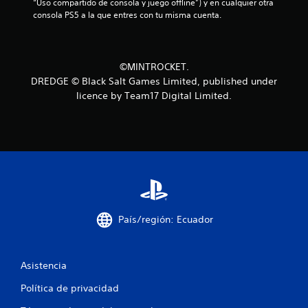
“Uso compartido de consola y juego offline”) y en cualquier otra 
a
s
consola PS5 a la que entres con tu misma cuenta.
i
s
n
v
e
i
©MINTROCKET.
b
n
DREDGE © Black Salt Games Limited, published under
r
licence by Team17 Digital Limited.
u
a
c
n
i
ó
t
n
d
o
e
l
t
c
País/región: Ecuador
o
a
n
t
l
Asistencia
r
d
o
Política de privacidad
l