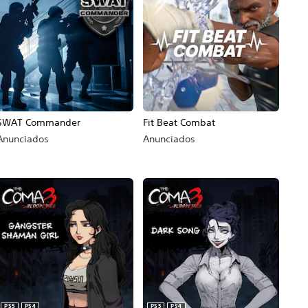
SWAT Commander
Fit Beat Combat
Anunciados
Anunciados
PS5
PS4
PS5
PS4