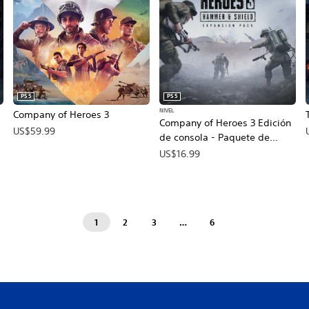
PS5
PS5
NIVEL
Company of Heroes 3
Company of Heroes 3 Edición
US$59.99
de consola - Paquete de
expansión Martillo y escudo
US$16.99
1
2
3
…
6