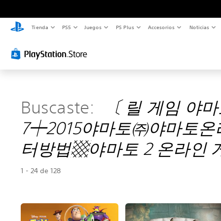
Tienda
PS5
Juegos
PS Plus
Accesorios
Noticias
Buscaste:
〔 릴 게임 야마
7┿2015야마토㈜야마토온
터방법▩야마토 2 온라인
1 - 24 de 128