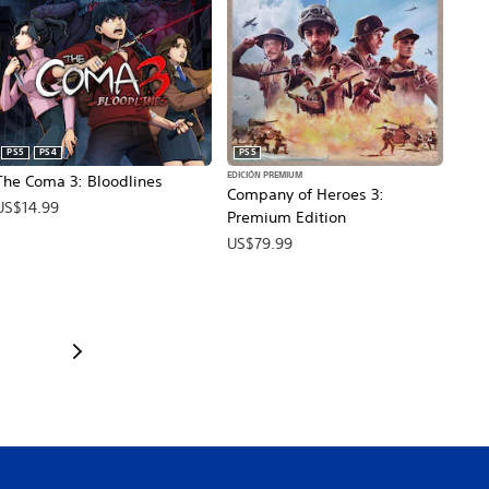
PS5
PS4
PS5
EDICIÓN PREMIUM
The Coma 3: Bloodlines
Company of Heroes 3:
US$14.99
Premium Edition
US$79.99