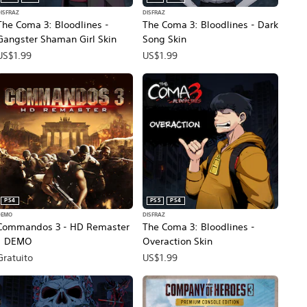
DISFRAZ
DISFRAZ
The Coma 3: Bloodlines -
The Coma 3: Bloodlines - Dark
Gangster Shaman Girl Skin
Song Skin
US$1.99
US$1.99
PS4
PS5
PS4
DEMO
DISFRAZ
Commandos 3 - HD Remaster
The Coma 3: Bloodlines -
| DEMO
Overaction Skin
Gratuito
US$1.99