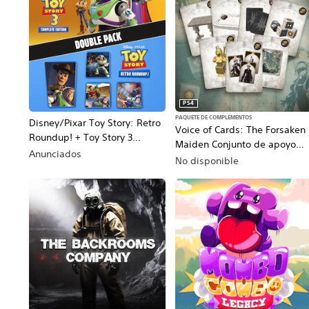
PS4
PAQUETE DE COMPLEMENTOS
Disney/Pixar Toy Story: Retro
Voice of Cards: The Forsaken
Roundup! + Toy Story 3
Maiden Conjunto de apoyo
Complete Edition Double Pack
Anunciados
del descenso 243
No disponible