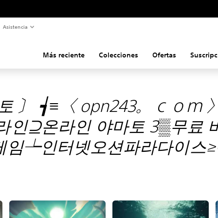
Asistencia
Más reciente
Colecciones
Ofertas
Suscripc
토 〕 ┪≡〈 opn243。ｃｏ
라인⊇온라인 야마토 3▒무료
 게임┶인터넷오션파라다이스≥야