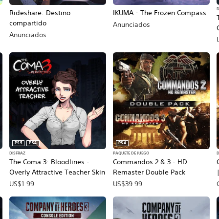
Rideshare: Destino
IKUMA - The Frozen Compass
compartido
Anunciados
Anunciados
PS5
PS4
PS4
DISFRAZ
PAQUETE DE JUEGO
The Coma 3: Bloodlines -
Commandos 2 & 3 - HD
Overly Attractive Teacher Skin
Remaster Double Pack
US$1.99
US$39.99