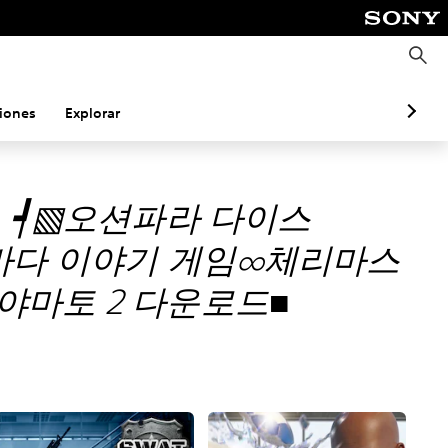
B
u
s
c
a
iones
Explorar
r
ｍ 〉┩▧오션파라 다이스
 바다 이야기 게임∞체리마스
마토 2 다운로드■