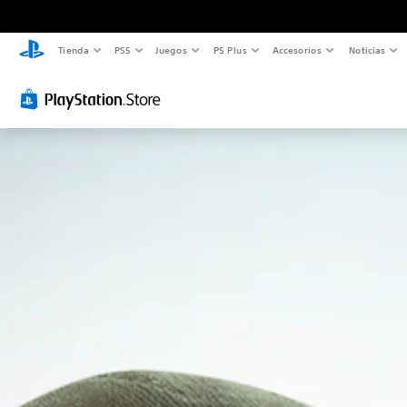
Tienda
PS5
Juegos
PS Plus
Accesorios
Noticias