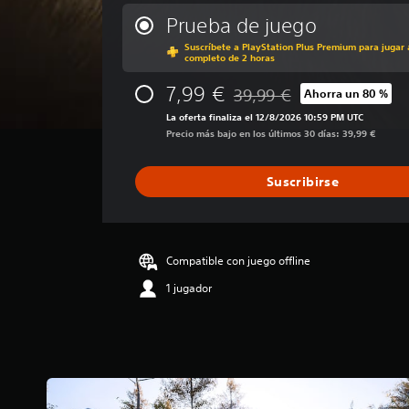
l
i
Prueba de juego
f
Suscríbete a PlayStation Plus Premium para jugar 
i
completo de 2 horas
c
a
7,99 €
39,99 €
Ahorra un 80 %
Rebajado del precio original
c
La oferta finaliza el 12/8/2026 10:59 PM UTC
i
Precio más bajo en los últimos 30 días: 39,99 €
ó
n
m
Suscribirse
e
d
i
a
d
Compatible con juego offline
e
1 jugador
3
.
3
8
e
s
t