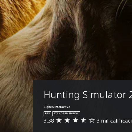
Hunting Simulator 
Bigben Interactive
PS5
STANDARD EDITION
3.38
3 mil califica
C
a