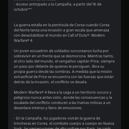
- Acceso anticipado a la Campaña, a partir del 16 de
octubre***
La guerra estalla en la península de Corea cuando Corea
del Norte lanza una invasión a gran escala que amenaza
con desestabilizar el mundo en Call of Duty®: Modern
Warfare® 4.
Un joven escuadrón de soldados surcoreanos lucha por
sobrevivir en un frente que se desmorona. Mientras tanto,
al otro lado del mundo, el vengativo capitán Price, siempre
un paso por delante de quienes le persiguen, libra su
propia guerra desde las sombras. A medida que la misión
extraoficial de Price se encuentra con las fuerzas que están
detrás de la invasión, el conflicto se desata.
Modern Warfare® 4 lleva a la saga a un territorio oscuro y
peligroso nunca antes visto, donde las consecuencias y la
escalada del conflicto conducen a las tramas míticas a un
desenlace intenso y lleno de emociones.
- En la Campaña, los jugadores vivirán la guerra de
trincheras en Corea, el combate cuerpo a cuerpo en Nueva
York, las persecuciones de alto voltaje por París, las raids