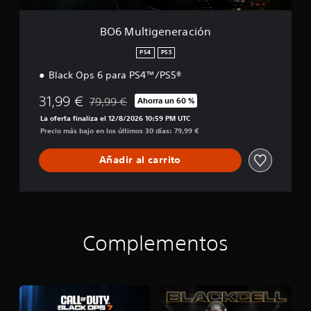
e
r
a
BO6 Multigeneración
c
i
PS4
PS5
ó
Black Ops 6 para PS4™/PS5®
n
31,99 €
79,99 €
Ahorra un 60 %
Rebajado del precio original de 79,99 €
La oferta finaliza el 12/8/2026 10:59 PM UTC
Precio más bajo en los últimos 30 días: 79,99 €
Añadir al carrito
Complementos