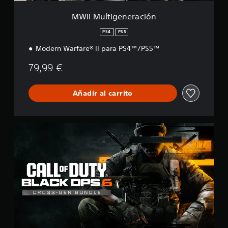
e
r
MWII Multigeneración
a
c
PS4
PS5
i
Modern Warfare® II para PS4™/PS5™
ó
n
79,99 €
Añadir al carrito
B
O
6
M
u
l
t
i
g
e
n