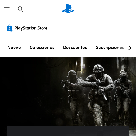
B
u
s
c
a
r
Nuevo
Colecciones
Descuentos
Suscripciones
E