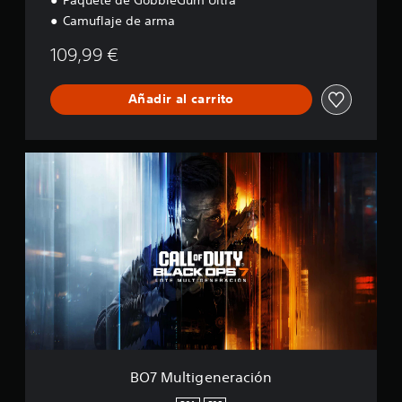
Camuflaje de arma
109,99 €
Añadir al carrito
B
O
7
M
u
l
t
i
g
e
n
e
r
a
BO7 Multigeneración
c