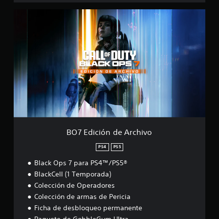
B
O
7
E
d
i
c
i
ó
n
d
e
A
r
BO7 Edición de Archivo
c
h
PS4
PS5
i
Black Ops 7 para PS4™/PS5®
v
o
BlackCell (1 Temporada)
Colección de Operadores
Colección de armas de Pericia
Ficha de desbloqueo permanente
Paquete de GobbleGum Ultra