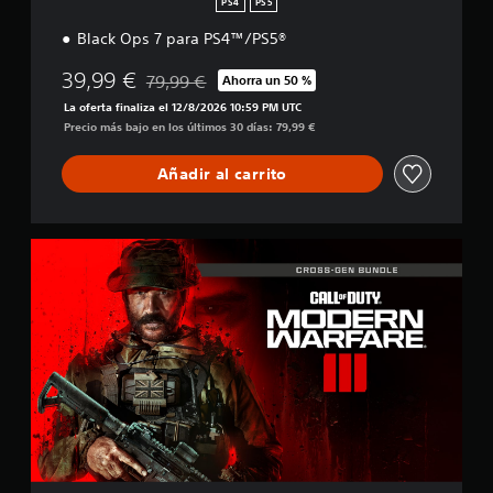
i
PS4
PS5
ó
Black Ops 7 para PS4™/PS5®
n
39,99 €
79,99 €
Ahorra un 50 %
Rebajado del precio original de 79,99 €
La oferta finaliza el 12/8/2026 10:59 PM UTC
Precio más bajo en los últimos 30 días: 79,99 €
Añadir al carrito
M
W
I
I
I
M
u
l
t
i
g
e
n