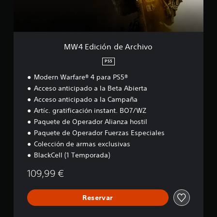
n
d
e
A
r
MW4 Edición de Archivo
c
h
PS5
i
Modern Warfare® 4 para PS5®
v
o
Acceso anticipado a la Beta Abierta
Acceso anticipado a la Campaña
Artíc. gratificación instant. BO7/WZ
Paquete de Operador Alianza hostil
Paquete de Operador Fuerzas Especiales
Colección de armas exclusivas
BlackCell (1 Temporada)
109,99 €
Reservar