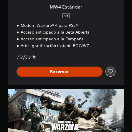
MW4 Estándar
PS5
Modern Warfare® 4 para PS5®
Acceso anticipado a la Beta Abierta
Acceso anticipado a la Campaña
Artíc. gratificación instant. BO7/WZ
79,99 €
Reservar
C
a
l
l
o
f
D
u