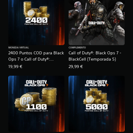
MONEDA VIRTUAL
COMPLEMENTO
2400 Puntos COD para Black
Call of Duty®: Black Ops 7 -
Ops 7 o Call of Duty®:
BlackCell (Temporada 5)
Warzone™
19,99 €
29,99 €