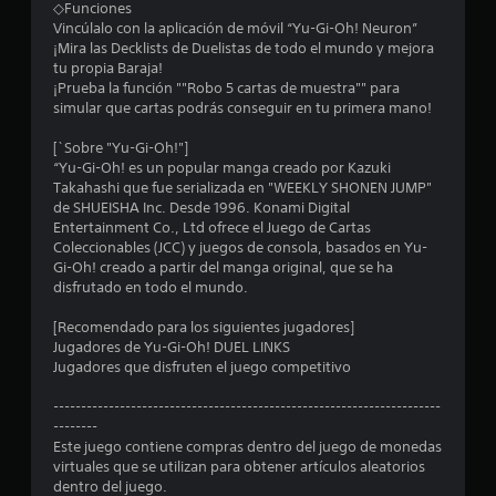
a
◇Funciones
Vincúlalo con la aplicación de móvil “Yu-Gi-Oh! Neuron”
c
¡Mira las Decklists de Duelistas de todo el mundo y mejora
tu propia Baraja!
i
¡Prueba la función ""Robo 5 cartas de muestra"" para
simular que cartas podrás conseguir en tu primera mano!
o
[`Sobre "Yu-Gi-Oh!"]
n
“Yu-Gi-Oh! es un popular manga creado por Kazuki
Takahashi que fue serializada en "WEEKLY SHONEN JUMP"
e
de SHUEISHA Inc. Desde 1996. Konami Digital
Entertainment Co., Ltd ofrece el Juego de Cartas
s
Coleccionables (JCC) y juegos de consola, basados en Yu-
Gi-Oh! creado a partir del manga original, que se ha
disfrutado en todo el mundo.
[Recomendado para los siguientes jugadores]
Jugadores de Yu-Gi-Oh! DUEL LINKS
Jugadores que disfruten el juego competitivo
----------------------------------------------------------------------
--------
Este juego contiene compras dentro del juego de monedas
virtuales que se utilizan para obtener artículos aleatorios
dentro del juego.