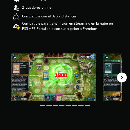
.
2 jugadores online
9
3
Compatible con el Uso a distancia
e
Compatible para transmisión en streaming en la nube en
s
PS5 y PS Portal solo con suscripción a Premium
t
r
e
l
l
a
s
d
e
u
n
t
o
t
a
l
d
e
c
i