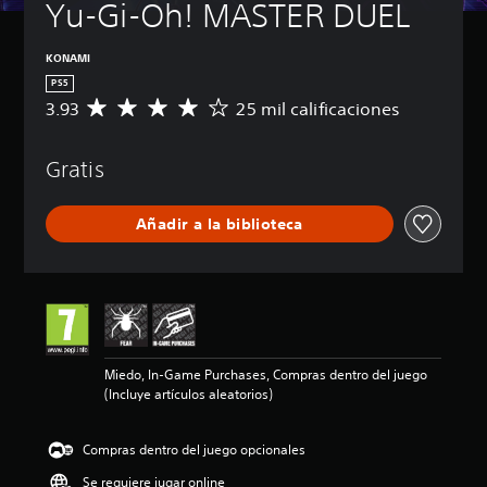
Yu-Gi-Oh! MASTER DUEL
KONAMI
PS5
3.93
25 mil calificaciones
C
a
l
Gratis
i
f
i
Añadir a la biblioteca
c
a
c
i
ó
n
m
e
Miedo, In-Game Purchases, Compras dentro del juego
d
(Incluye artículos aleatorios)
i
a
d
Compras dentro del juego opcionales
e
3
Se requiere jugar online