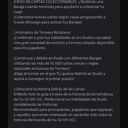
2
JUEGO DE CARTAS COLECCIONABLES. ¡ Recibirás una
Baraja cuando termines para ayudarte a comenzar tu
viaje!.
5
¡Colecciona nuevas cartas según vayas progresando a
través del juego para activar tus Barajas!
9
◇Formatos de Torneos Rotativos
7
¡Combínalo y pon tus habilidades en los Duelos a prueba!
Una gran variedad de eventos y torneos estarán disponible
8
para los jugadores.
c
¡Construye y Bátete en Duelo con diferentes Barajas
utilizando las más de 10.000 cartas únicas y reglas
a
especiales exclusivas de Torneos!
¡Elige el torneo en el que TÚ quieras Batirte en Duelo y
l
aspira a conseguir el primer puesto!
i
◇Descubre la Historia Detrás de las Cartas
El Modo Solo te guía a través de la historia de las temáticas
f
de Yu-Gi-Oh! JCC. Perfecciona tus habilidades de Duelo
completando las historias.
i
Recomendado para principiantes, jugadores que regresan,
y aquellos que están interesado en aprender más sobre la
c
historia del mundo de Yu-Gi-Oh! JCC.