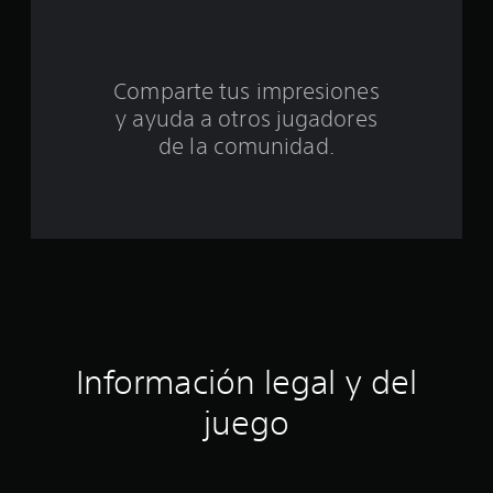
n
t
Comparte tus impresiones
o
y ayuda a otros jugadores
t
de la comunidad.
a
l
d
e
c
Información legal y del
i
juego
n
c