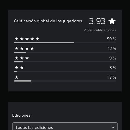
C
3.93
Calificación global de los jugadores
a
25978 calificaciones
59 %
l
12 %
i
9 %
f
3 %
i
17 %
c
a
c
i
Ediciones:
ó
Todas las ediciones