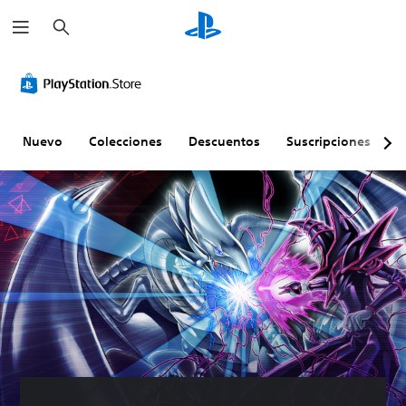
B
u
s
c
a
r
Nuevo
Colecciones
Descuentos
Suscripciones
E