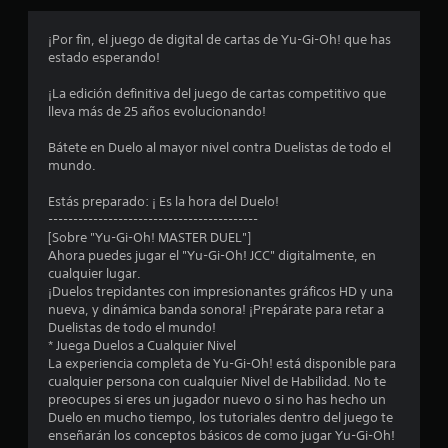
o
¡Por fin, el juego de digital de cartas de Yu-Gi-Oh! que has
e
estado esperando!
s
¡La edición definitiva del juego de cartas competitivo que
lleva más de 25 años evolucionando!
t
Bátete en Duelo al mayor nivel contra Duelistas de todo el
r
mundo.
e
Estás preparado: ¡ Es la hora del Duelo!
------------------------------------------
l
[Sobre "Yu-Gi-Oh! MASTER DUEL"]
Ahora puedes jugar el "Yu-Gi-Oh! JCC" digitalmente, en
l
cualquier lugar.
¡Duelos trepidantes con impresionantes gráficos HD y una
a
nueva, y dinámica banda sonora! ¡Prepárate para retar a
Duelistas de todo el mundo!
s
* Juega Duelos a Cualquier Nivel
La experiencia completa de Yu-Gi-Oh! está disponible para
e
cualquier persona con cualquier Nivel de Habilidad. No te
preocupes si eres un jugador nuevo o si no has hecho un
n
Duelo en mucho tiempo, los tutoriales dentro del juego te
enseñarán los conceptos básicos de como jugar Yu-Gi-Oh!