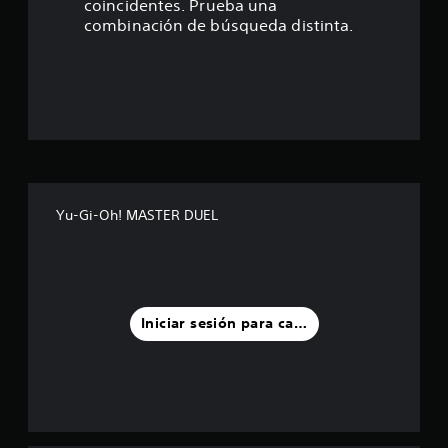
coincidentes. Prueba una
e
combinación de búsqueda distinta.
s
t
r
e
l
Yu-Gi-Oh! MASTER DUEL
l
a
s
Iniciar sesión para calificar
d
e
u