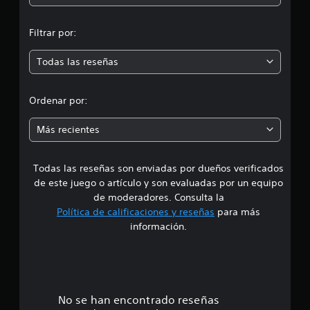
n
Filtrar por:
m
Todas las reseñas
e
d
Ordenar por:
i
Más recientes
a
Todas las reseñas son enviadas por dueños verificados
d
de este juego o artículo y son evaluadas por un equipo
e
de moderadores. Consulta la
Política de calificaciones y reseñas
para más
3
información.
.
9
3
No se han encontrado reseñas